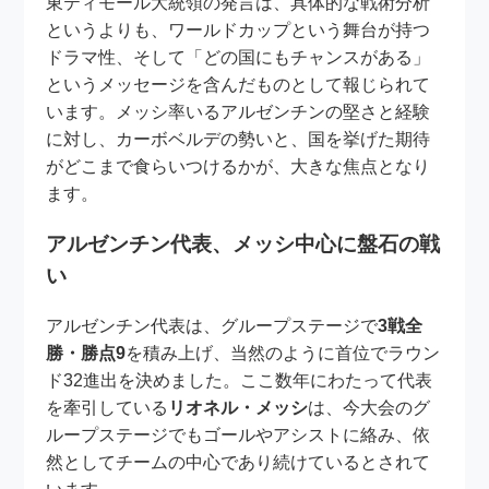
東ティモール大統領の発言は、具体的な戦術分析
というよりも、ワールドカップという舞台が持つ
ドラマ性、そして「どの国にもチャンスがある」
というメッセージを含んだものとして報じられて
います。メッシ率いるアルゼンチンの堅さと経験
に対し、カーボベルデの勢いと、国を挙げた期待
がどこまで食らいつけるかが、大きな焦点となり
ます。
アルゼンチン代表、メッシ中心に盤石の戦
い
アルゼンチン代表は、グループステージで
3戦全
勝・勝点9
を積み上げ、当然のように首位でラウン
ド32進出を決めました。ここ数年にわたって代表
を牽引している
リオネル・メッシ
は、今大会のグ
ループステージでもゴールやアシストに絡み、依
然としてチームの中心であり続けているとされて