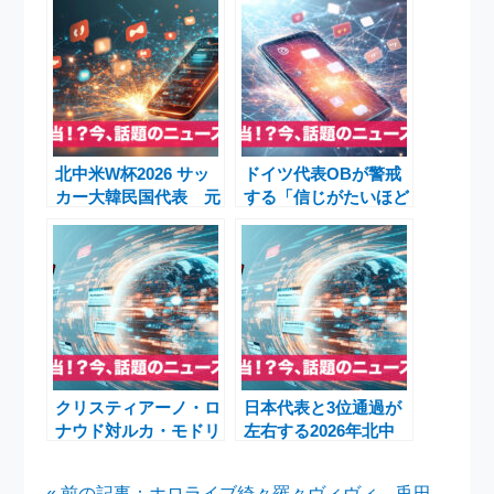
北中米W杯2026 サッ
ドイツ代表OBが警戒
カー大韓民国代表 元
する「信じがたいほど
Jリーガーの苦言とMF
優秀」なパラグアイの
裵峻浩のチェコ戦出場
キープレーヤーとは？
微妙報道
FIFAワールドカップ
2026ラウンド32・ド
イツ対パラグアイ展望
クリスティアーノ・ロ
日本代表と3位通過が
ナウド対ルカ・モドリ
左右する2026年北中
ッチ──W杯2026決勝
米W杯トーナメント表
トーナメント1回戦 ポ
の行方
« 前の記事：ホロライブ綺々羅々ヴィヴィ、兎田