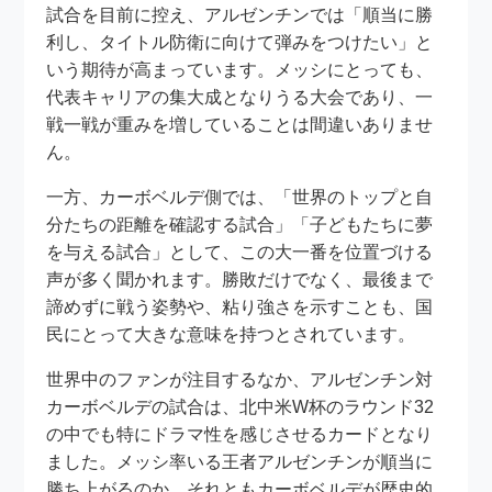
試合を目前に控え、アルゼンチンでは「順当に勝
利し、タイトル防衛に向けて弾みをつけたい」と
いう期待が高まっています。メッシにとっても、
代表キャリアの集大成となりうる大会であり、一
戦一戦が重みを増していることは間違いありませ
ん。
一方、カーボベルデ側では、「世界のトップと自
分たちの距離を確認する試合」「子どもたちに夢
を与える試合」として、この大一番を位置づける
声が多く聞かれます。勝敗だけでなく、最後まで
諦めずに戦う姿勢や、粘り強さを示すことも、国
民にとって大きな意味を持つとされています。
世界中のファンが注目するなか、アルゼンチン対
カーボベルデの試合は、北中米W杯のラウンド32
の中でも特にドラマ性を感じさせるカードとなり
ました。メッシ率いる王者アルゼンチンが順当に
勝ち上がるのか、それともカーボベルデが歴史的