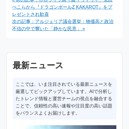
ルトガル対クロアチア
ぺこらから『ドラゴンボールZ KAKAROT』をプ
展望
レゼントされ歓喜
次の記事：アルジェリア議会選挙：物価高と政治
不信の中で響いた「静かな民意」 »
最新ニュース
ここでは、いま注目されている最新ニュースを
厳選してピックアップしています。AIで分析し
たトレンド情報と運営チームの視点を融合する
ことで、信頼性の高い速報や注目度の高い話題
をバランスよくお届けします。