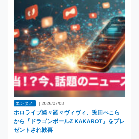
エンタメ
|
2026/07/03
ホロライブ綺々羅々ヴィヴィ、兎田ぺこら
から『ドラゴンボールZ KAKAROT』をプレ
ゼントされ歓喜