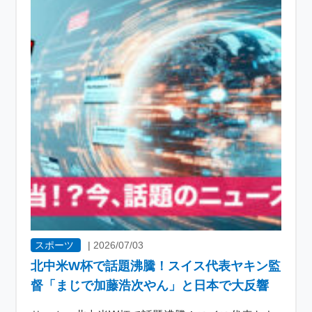
スポーツ
|
2026/07/03
北中米W杯で話題沸騰！スイス代表ヤキン監
督「まじで加藤浩次やん」と日本で大反響