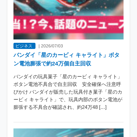
ビジネス
|
2026/07/03
バンダイ「星のカービィ キャライト」ボタ
ン電池膨張で約24万個自主回収
バンダイの玩具菓子「星のカービィ キャライト」
ボタン電池不具合で自主回収 安全確保へ注意呼
びかけ バンダイが販売した玩具付き菓子「星のカ
ービィ キャライト」で、玩具内部のボタン電池が
膨張する不具合が確認され、約24万48 […]