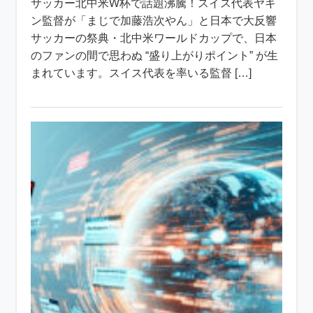
サッカー北中米W杯で話題沸騰！スイス代表ヤキ
ン監督が「まじで加藤浩次やん」と日本で大反響
サッカーの祭典・北中米ワールドカップで、日本
のファンの間で思わぬ “盛り上がりポイント” が生
まれています。スイス代表を率いる監督 […]