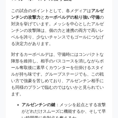
この試合のポイントとして、各メディアは
アルゼ
ンチンの攻撃力
と
カーボベルデの粘り強い守備
の
対決を挙げています。メッシを中心としたアルゼ
ンチンの攻撃陣は、個の力と連携の両方で高いレ
ベルを誇り、少ないチャンスでもゴールにつなげ
る決定力があります。
対するカーボベルデは、守備時にはコンパクトな
陣形を維持し、相手のパスコースを消しながらボ
ール奪取後に素早くカウンターを仕掛けるスタイ
ルが持ち味です。グループステージでも、この戦
い方で強豪を苦しめており、アルゼンチン相手に
も同様のプランで臨むのではないかと見られてい
ます。
アルゼンチンの鍵
：メッシを起点とする攻撃
がどれだけスムーズに機能するか、そして早
い時間帯に先制点を奪えるか。