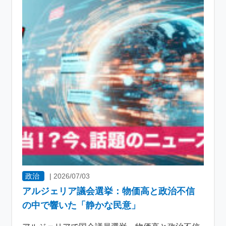
政治
|
2026/07/03
アルジェリア議会選挙：物価高と政治不信
の中で響いた「静かな民意」