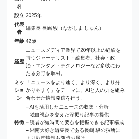
名
設立
2025年
代表
編集長 長嶋 駿（ながしま しゅん）
者
年齢
42歳
ニュースメディア業界で20年以上の経験を
持つジャーナリスト・編集者。社会・政
経歴
治・エンタメ・テクノロジーなど多岐にわ
たる分野を取材。
ミッ
「ニュースをより速く、より深く、より分
ショ
かりやすく」をテーマに、AIと人の力を組み
ン
合わせた情報発信を行う。
– AIを活用したニュースの収集・分析
– 独自視点を交えた深掘り記事の提供
特徴
– 読者が短時間で要点を把握できる記事構成
– 湘南大好き編集長である長嶋 駿の独断に
より湘南情報も随時お届け