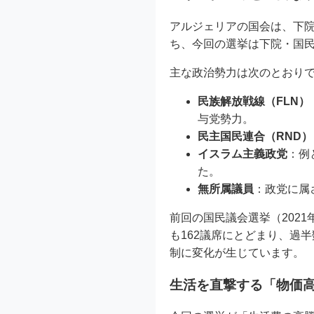
アルジェリアの国会は、下
ち、今回の選挙は下院・国
主な政治勢力は次のとおり
民族解放戦線（FLN）
与党勢力。
民主国民連合（RND）
イスラム主義政党
：例
た。
無所属議員
：政党に属
前回の国民議会選挙（2021
も162議席にとどまり、過
制に変化が生じています。
生活を直撃する「物価