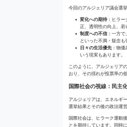
今回のアルジェリア議会選
変化への期待
：ヒラー
正、透明性の向上、若
制度への不信
：一方で
といった不満・疑念も
日々の生活優先
：物価
いう現実もあります。
このように、アルジェリア
おり、その揺れが投票率の
国際社会の視線：民主
アルジェリアは、エネルギ
選挙結果とその後の政治運
国際社会は、ヒラーク運動
とを期待しています。同時