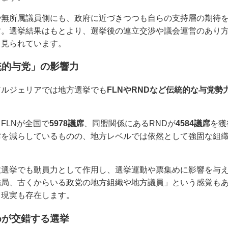
や無所属議員側にも、政府に近づきつつも自らの支持層の期待
す。選挙結果はもとより、選挙後の連立交渉や議会運営のあり
と見られています。
統的与党」の影響力
アルジェリアでは地方選挙でも
FLNやRNDなど伝統的な与党勢
FLNが全国で
5978議席
、同盟関係にあるRNDが
4584議席
を獲
席を減らしているものの、地方レベルでは依然として強固な組
政選挙でも動員力として作用し、選挙運動や票集めに影響を与
結局、古くからいる政党の地方組織や地方議員」という感覚も
う現実も存在します。
めが交錯する選挙