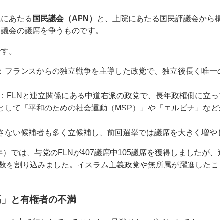
院にあたる
国民議会（APN）
と、上院にあたる国民評議会から
民議会の議席を争うものです。
です。
：フランスからの独立戦争を主導した政党で、独立後長く唯一
：FLNと連立関係にある中道右派の政党で、長年政権側に立っ
として「平和のための社会運動（MSP）」や「エルビナ」な
さない候補者も多く立候補し、前回選挙では議席を大きく増や
年）では、与党のFLNが407議席中105議席を獲得しましたが
半数を割り込みました。イスラム主義政党や無所属が躍進した
高」と有権者の不満