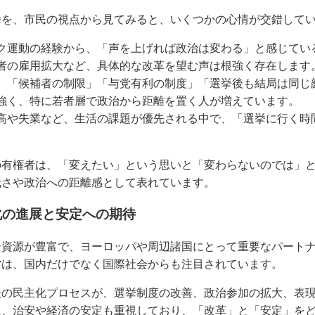
挙を、市民の視点から見てみると、いくつかの心情が交錯して
ク運動の経験から、「声を上げれば政治は変わる」と感じてい
者の雇用拡大など、具体的な改革を望む声は根強く存在します
、「候補者の制限」「与党有利の制度」「選挙後も結局は同じ
強く、特に若者層で政治から距離を置く人が増えています。
高や失業など、生活の課題が優先される中で、「選挙に行く時
の有権者は、「変えたい」という思いと「変わらないのでは」
低さや政治への距離感として表れています。
化の進展と安定への期待
ー資源が豊富で、ヨーロッパや周辺諸国にとって重要なパート
営は、国内だけでなく国際社会からも注目されています。
後の民主化プロセスが、選挙制度の改善、政治参加の拡大、表
に、治安や経済の安定も重視しており、「改革」と「安定」を