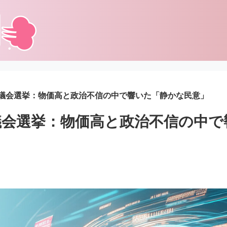
議会選挙：物価高と政治不信の中で響いた「静かな民意」
議会選挙：物価高と政治不信の中で