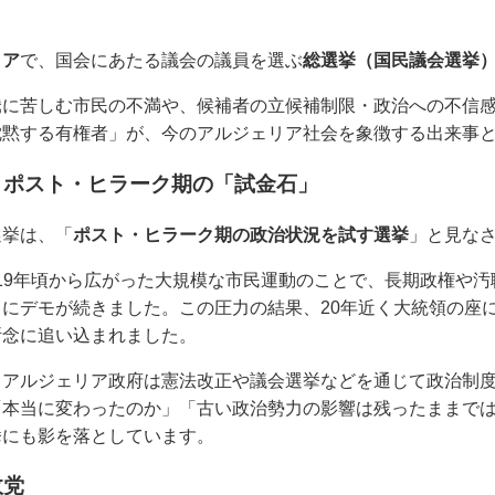
リア
で、国会にあたる議会の議員を選ぶ
総選挙（国民議会選挙
騰に苦しむ市民の不満や、候補者の立候補制限・政治への不信
沈黙する有権者」が、今のアルジェリア社会を象徴する出来事
：ポスト・ヒラーク期の「試金石」
選挙は、「
ポスト・ヒラーク期の政治状況を試す選挙
」と見な
、2019年頃から広がった大規模な市民運動のことで、長期政権や
にデモが続きました。この圧力の結果、20年近く大統領の座
断念に追い込まれました。
、アルジェリア政府は憲法改正や議会選挙などを通じて政治制
「本当に変わったのか」「古い政治勢力の影響は残ったままで
挙にも影を落としています。
政党