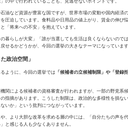
騰」の中で行われていることも、見逃せないポイントです。
や石油など資源が豊富な国ですが、世界市場の変動や国内経済
活を圧迫しています。食料品や日用品の値上がり、賃金の伸び
」と「将来への不安」を抱えています。
々の暮らしが大変」「誰が当選しても生活は良くならないので
り戻せるかどうかが、今回の選挙の大きなテーマになっていま
じた政治空間」
あるように、今回の選挙では
「候補者の立候補制限」や「登録
理機関による候補者の資格審査が行われますが、一部の野党系
との指摘があります。こうした制限は、政治的な多様性を損な
はないか」という批判につながっています。
民や、より大胆な改革を求める層の中には、「自分たちの声を
い」と感じる人も少なくありません。