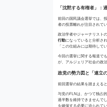
「沈黙する有権者」：
前回の国民議会選挙では、
者の投票離れが注目されて
政治学者やジャーナリスト
行動
になっていると分析さ
「この仕組みには期待して
今回の選挙に関する報道で
が、アルジェリア社会の政
政党の勢力図と「連立
前回選挙の結果を踏まえる
与党のFLNは、かつて独占
過半数を維持できませんでし
を確保する必要に迫られて