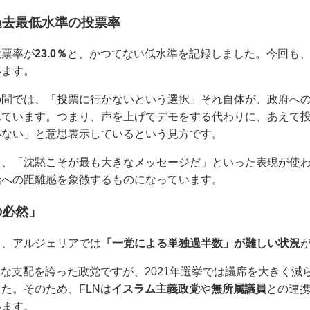
過去最低水準の投票率
投票率が
23.0％
と、かつてない低水準を記録しました。今回も
います。
の間では、「投票に行かないという選択」それ自体が、政府へ
れています。つまり、声を上げてデモをする代わりに、あえて
いない」と意思表示しているという見方です。
も、「沈黙こそが最も大きなメッセージだ」といった表現が使
治への距離感を象徴するものになっています。
の必然」
と、アルジェリアでは
「一党による単独過半数」が難しい状況
的な支配を誇った政党ですが、2021年選挙では議席を大きく減
た。そのため、FLNは
イスラム主義政党
や
無所属議員
との連
います。