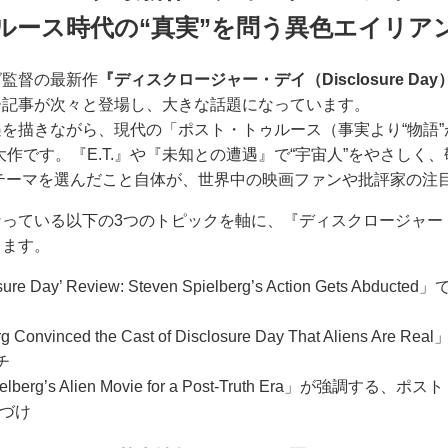
ルース時代の“真実”を問う異色エイリア
グ監督の最新作
『ディスクロージャー・デイ（Disclosure Day
ー記事が次々と登場し、大きな話題になっています。
を描きながら、現代の「ポスト・トゥルース（事実より“物語
大作です。『E.T.』や『未知との遭遇』で“宇宙人”をやさしく
のテーマを選んだこと自体が、世界中の映画ファンや批評家の注
なっている以下の3つのトピックを軸に、『ディスクロージャー
します。
e Day’ Review: Steven Spielberg’s Action Gets A
erg Convinced the Cast of Disclosure Day That Alien
チ
: Spielberg’s Alien Movie for a Post-Truth Era」が
置づけ