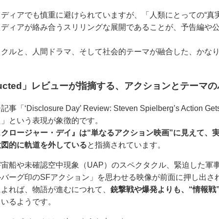
ィアでも慎重に避けられていますが、「人類にとっての“真実の開示
メディアが絡み合うスリリングな展開であることが、予告編や
タクルと、人間ドラマ、そして社会的テーマが融合した、かな
s Abducted」レビューが指摘する、アクションとテーマ
losure Day’ Review: Steven Spielberg’s Action 
た」という表現が象徴的です。
スクロージャー・デイ』は“単なるアクション映画”に見えて、
意図的に軌道を外している
と指摘されています。
宙船や未確認空中現象（UAP）のスペクタクル、緊迫した軍
バーグ印のSFアクション」を思わせる映像が前面に押し出さ
によれば、物語が進むにつれて、
銃撃戦や爆発よりも、“情報戦
ているようです。