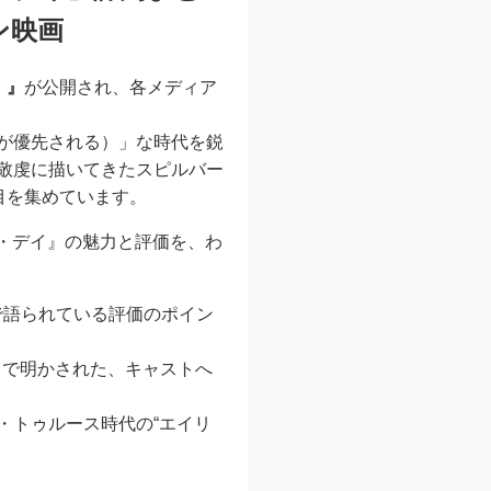
ン映画
）』
が公開され、各メディア
”が優先される）」な時代を鋭
、敬虔に描いてきたスピルバー
目を集めています。
・デイ』の魅力と評価を、わ
bducted」で語られている評価のポイン
s Are Real」で明かされた、キャストへ
強調する、ポスト・トゥルース時代の“エイリ