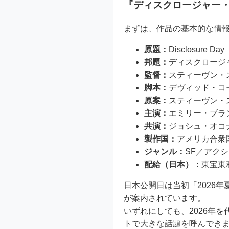
『ディスクロージャー
まずは、作品の基本的な情
原題：
Disclosure Day
邦題：
ディスクロージ
監督：
スティーヴン・
脚本：
デヴィッド・コ
原案：
スティーヴン・
主演：
エミリー・ブラ
共演：
ジョシュ・オコ
製作国：
アメリカ合衆
ジャンル：
SF／アク
配給（日本）：
東宝東
日本公開日は当初「2026
が案内されています。
いずれにしても、2026年
トで大きな話題を呼んでき