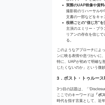
実際のUAP映像や資
撮影前のリハーサルや
文書の一部などをキャ
役柄ごとの“信じ方”を
主演のエミリー・ブラ
リアンの存在を信じて
る。
このようなアプローチによ
ンに映る表情や息づかいに
特に、UAPが初めて明確な
じたくないのか」という微
3．ポスト・トゥルース
3つ目の話題は、「‘Disclosure D
ここでのキーワードは
「ポ
時代を指す言葉として、近