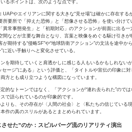
ているポイントは、次のような点です。
：
UAPやエイリアンに関する大きな“見せ場”は確かに存在す
要所要所で「抑えた恐怖」と「想像させる恐怖」を使い分けて
「異常事態発生」と「初期対応」のアクションが前面に出る一
空間などが主要な舞台となり、言葉と映像をめぐる駆け引きが
客が期待する“侵略SF”や“地球防衛アクション”の文法を途中か
ー”に近い手触りへと変化させている。
ョンを期待していくと肩透かしに感じる人もいるかもしれない
ッセージ”にある」という評価と、「タイトルや宣伝の印象に
、両方とも成り立つような構図になっています。
定的なトーンではなく、「アクションが“連れ去られた”のでは
ンスで語られているのが印象的です。
よりも、その存在が〈人間の社会〉と〈私たちの信じている現
、本作の真のスリルがあるとまとめられています。
じさせた”のか：スピルバーグ流のリアリティ演出