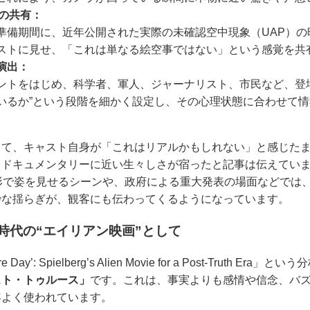
料の共有：
準備期間に、近年公開された実際の未確認空中現象（UAP）の
ストに見せ、「これは単なる絵空事ではない」という感覚を共
演出：
ントをはじめ、科学者、軍人、ジャーナリスト、市民など、登
いるか”という段階を細かく設定し、その心理状態に合わせて
って、キャスト自身が「これはリアルかもしれない」と感じた
、ドキュメンタリーに近い生々しさが宿ったと記事は伝えてい
形で姿を見せるシーンや、政府による重大発表の場面などでは
妙な揺らぎが、観客にも伝わってくるようになっています。
時代の“エイリアン映画”として
ay’: Spielberg’s Alien Movie for a Post-Truth Er
スト・トゥルース」
です。これは、事実よりも感情や信念、バ
年よく使われています。