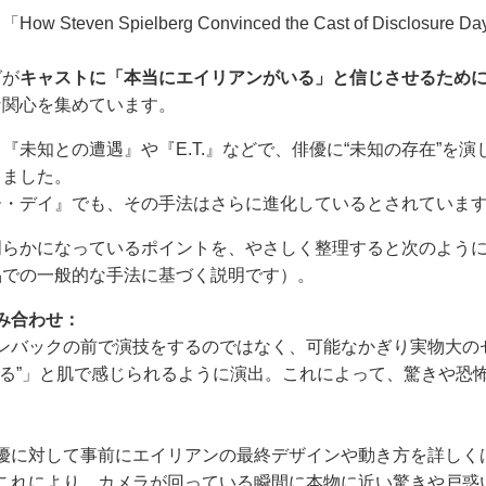
en Spielberg Convinced the Cast of Disclosure Day 
グが
キャストに「本当にエイリアンがいる」と信じさせるため
な関心を集めています。
『未知との遭遇』や『E.T.』などで、俳優に“未知の存在”を
きました。
ー・デイ』でも、その手法はさらに進化しているとされていま
明らかになっているポイントを、やさしく整理すると次のよう
品での一般的な手法に基づく説明です）。
み合わせ：
ンバックの前で演技をするのではなく、可能なかぎり実物大の
いる”」と肌で感じられるように演出。これによって、驚きや恐
優に対して事前にエイリアンの最終デザインや動き方を詳しく
これにより、カメラが回っている瞬間に本物に近い驚きや戸惑