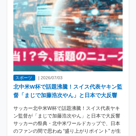
スポーツ
|
2026/07/03
北中米W杯で話題沸騰！スイス代表ヤキン監
督「まじで加藤浩次やん」と日本で大反響
サッカー北中米W杯で話題沸騰！スイス代表ヤキ
ン監督が「まじで加藤浩次やん」と日本で大反響
サッカーの祭典・北中米ワールドカップで、日本
のファンの間で思わぬ “盛り上がりポイント” が生