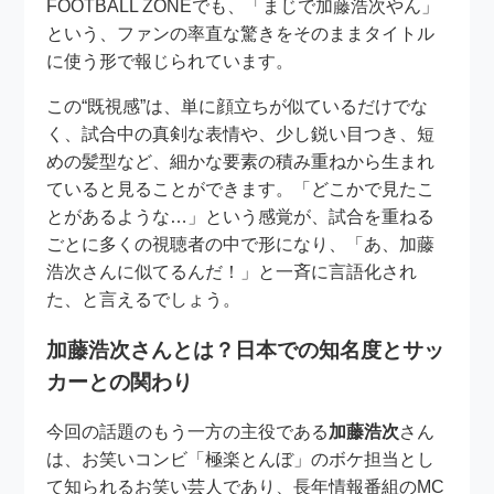
FOOTBALL ZONEでも、「まじで加藤浩次やん」
という、ファンの率直な驚きをそのままタイトル
に使う形で報じられています。
この“既視感”は、単に顔立ちが似ているだけでな
く、試合中の真剣な表情や、少し鋭い目つき、短
めの髪型など、細かな要素の積み重ねから生まれ
ていると見ることができます。「どこかで見たこ
とがあるような…」という感覚が、試合を重ねる
ごとに多くの視聴者の中で形になり、「あ、加藤
浩次さんに似てるんだ！」と一斉に言語化され
た、と言えるでしょう。
加藤浩次さんとは？日本での知名度とサッ
カーとの関わり
今回の話題のもう一方の主役である
加藤浩次
さん
は、お笑いコンビ「極楽とんぼ」のボケ担当とし
て知られるお笑い芸人であり、長年情報番組のMC