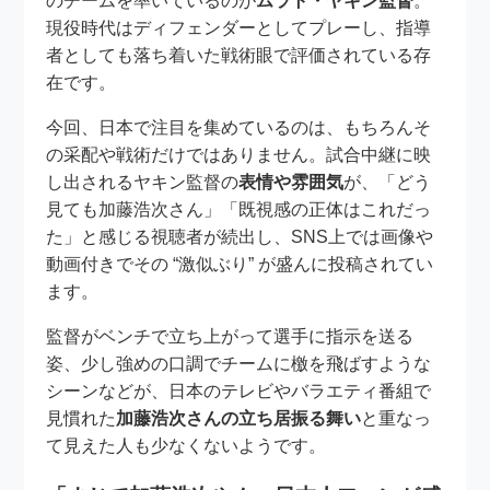
のチームを率いているのが
ムラト・ヤキン監督
。
現役時代はディフェンダーとしてプレーし、指導
者としても落ち着いた戦術眼で評価されている存
在です。
今回、日本で注目を集めているのは、もちろんそ
の采配や戦術だけではありません。試合中継に映
し出されるヤキン監督の
表情や雰囲気
が、「どう
見ても加藤浩次さん」「既視感の正体はこれだっ
た」と感じる視聴者が続出し、SNS上では画像や
動画付きでその “激似ぶり” が盛んに投稿されてい
ます。
監督がベンチで立ち上がって選手に指示を送る
姿、少し強めの口調でチームに檄を飛ばすような
シーンなどが、日本のテレビやバラエティ番組で
見慣れた
加藤浩次さんの立ち居振る舞い
と重なっ
て見えた人も少なくないようです。