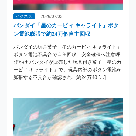
ビジネス
|
2026/07/03
バンダイ「星のカービィ キャライト」ボタ
ン電池膨張で約24万個自主回収
バンダイの玩具菓子「星のカービィ キャライト」
ボタン電池不具合で自主回収 安全確保へ注意呼
びかけ バンダイが販売した玩具付き菓子「星のカ
ービィ キャライト」で、玩具内部のボタン電池が
膨張する不具合が確認され、約24万48 […]