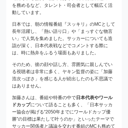
を務めるなど、タレント・司会者として幅広く活
動しています。
日本では、朝の情報番組『スッキリ』のMCとして
長年活躍し、「熱い語り口」や「まっすぐな物言
い」で人気を集めました。サッカーについても造
詣が深く、日本代表戦などでコメントする際に
は、時に熱弁をふるう場面もありました。
そのため、彼の顔や話し方、雰囲気に親しんでい
る視聴者は非常に多く、ヤキン監督の姿に「加藤
浩次っぽさ」を感じる人が続出したのも不思議で
はありません。
加藤さんは、番組や特番の中で
日本代表やワール
ドカップ
について語ることも多く、「日本サッカ
ー協会が掲げる“2050年までにワールドカップ優
勝”の目標は果たして叶うのか」といったテーマで
サッカー関係者と議論を交わす番組のMCも務めて