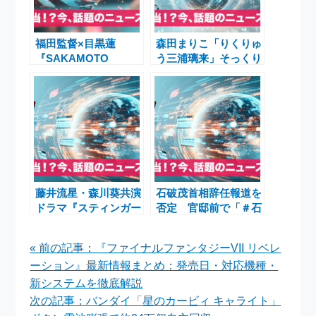
福田監督×目黒蓮
森田まりこ「りくりゅ
『SAKAMOTO
う三浦璃来」そっくり
DAYS』実写版をめぐ
メークでSNS大バズ
る評価と次回作への期
り！吉本新喜劇の渾身
待
ネタにファン熱狂
藤井流星・森川葵共演
石破茂首相辞任報道を
ドラマ『スティンガー
否定 官邸前で「＃石
ス』最終回とその余韻
破辞めるな」デモも計
画される背景と政局動
« 前の記事：『ファイナルファンタジーVII リベレ
向
ーション』最新情報まとめ：発売日・対応機種・
新システムを徹底解説
次の記事：バンダイ「星のカービィ キャライト」