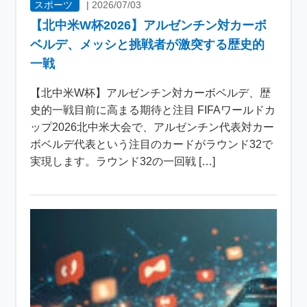
スポーツ
|
2026/07/03
【北中米W杯2026】アルゼンチン対カーボ
ベルデ、メッシと挑戦者が激突する歴史的
一戦
【北中米W杯】アルゼンチン対カーボベルデ、歴
史的一戦目前に高まる期待と注目 FIFAワールドカ
ップ2026北中米大会で、アルゼンチン代表対カー
ボベルデ代表という注目のカードがラウンド32で
実現します。ラウンド32の一回戦 […]