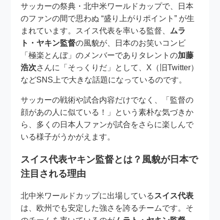
サッカーの祭典・北中米ワールドカップで、日本
のファンの間で思わぬ “盛り上がりポイント” が生
まれています。スイス代表を率いる監督、
ムラ
ト・ヤキン監督
の風貌が、日本のお笑いコンビ
「極楽とんぼ」のメンバーでありタレントの
加藤
浩次
さんに「そっくりだ」として、X（旧Twitter）
などSNS上で大きな話題になっているのです。
サッカーの戦術や試合内容だけでなく、「監督の
顔があの人に似ている！」という素朴な気づきか
ら、多くの日本人ファンが試合をさらに楽しんで
いる様子がうかがえます。
スイス代表ヤキン監督とは？風貌が日本で
注目される理由
北中米ワールドカップに出場している
スイス代表
は、欧州でも安定した強さを誇るチームです。そ