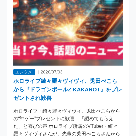
エンタメ
|
2026/07/03
ホロライブ綺々羅々ヴィヴィ、兎田ぺこら
から『ドラゴンボールZ KAKAROT』をプレ
ゼントされ歓喜
ホロライブ・綺々羅々ヴィヴィ、兎田ぺこらから
の“神ゲー”プレゼントに歓喜 「認めてもらえ
た」と喜びの声 ホロライブ所属のVTuber・綺々
羅々ヴィヴィさんが、先輩の兎田ぺこらさんから