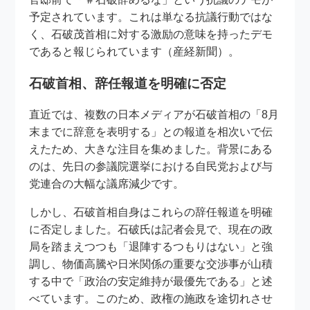
予定されています。これは単なる抗議行動ではな
く、石破茂首相に対する激励の意味を持ったデモ
であると報じられています（産経新聞）。
石破首相、辞任報道を明確に否定
直近では、複数の日本メディアが石破首相の「8月
末までに辞意を表明する」との報道を相次いで伝
えたため、大きな注目を集めました。背景にある
のは、先日の参議院選挙における自民党および与
党連合の大幅な議席減少です。
しかし、石破首相自身はこれらの辞任報道を明確
に否定しました。石破氏は記者会見で、現在の政
局を踏まえつつも「退陣するつもりはない」と強
調し、物価高騰や日米関係の重要な交渉事が山積
する中で「政治の安定維持が最優先である」と述
べています。このため、政権の施政を途切れさせ