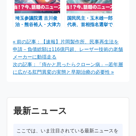
埼玉参議院選 古川俊
国民民主・玉木雄一郎
治・熊谷裕人・大津力
代表、首相指名選挙で
ら15人が4議席激争 投
現政権批判と独自路線
票率回復なるか【参院
の強化を表明
« 前の記事：【速報】片岡製作所、民事再生法を
選終盤レポート】
申請－負債総額は116億円超、レーザー技術の老舗
メーカーに動揺走る
次の記事：「痔かと思ったらクローン病」─若年層
に広がる肛門異変の実態と早期治療の必要性 »
最新ニュース
ここでは、いま注目されている最新ニュースを