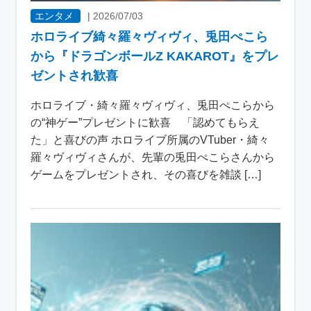
エンタメ
|
2026/07/03
ホロライブ綺々羅々ヴィヴィ、兎田ぺこら
から『ドラゴンボールZ KAKAROT』をプレ
ゼントされ歓喜
ホロライブ・綺々羅々ヴィヴィ、兎田ぺこらから
の“神ゲー”プレゼントに歓喜 「認めてもらえ
た」と喜びの声 ホロライブ所属のVTuber・綺々
羅々ヴィヴィさんが、先輩の兎田ぺこらさんから
ゲームをプレゼントされ、その喜びを雑談 […]