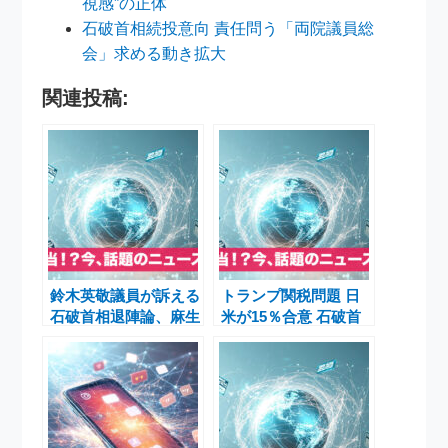
視感”の正体
石破首相続投意向 責任問う「両院議員総
会」求める動き拡大
関連投稿:
鈴木英敬議員が訴える
トランプ関税問題 日
石破首相退陣論、麻生
米が15％合意 石破首
氏・岸田氏も進退迫る
相退陣表明の背景と影
自民党の分裂危機
響