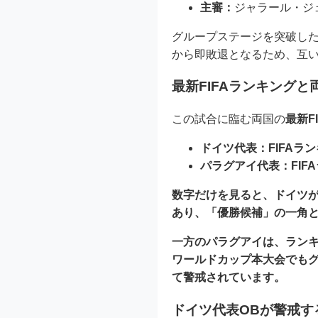
主審：
ジャラール・ジ
グループステージを突破し
から即敗退となるため、互
最新FIFAランキング
この試合に臨む両国の
最新F
ドイツ代表：
FIFAラ
パラグアイ代表：
FIF
数字だけを見ると、ドイツ
あり、「優勝候補」の一角
一方のパラグアイは、ラン
ワールドカップ本大会でもグ
て警戒されています。
ドイツ代表OBが警戒