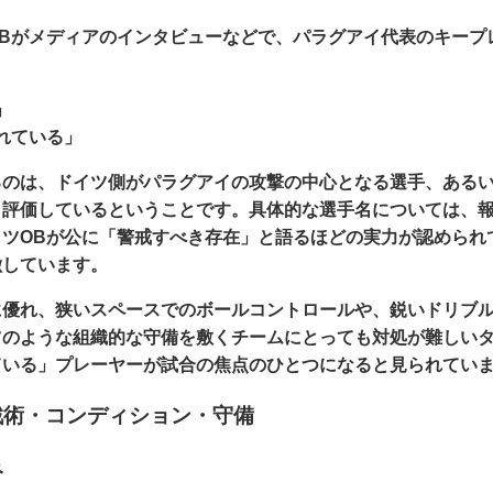
OBがメディアのインタビューなどで、パラグアイ代表のキープ
」
れている
」
るのは、ドイツ側がパラグアイの攻撃の中心となる選手、ある
く評価しているということです。具体的な選手名については、
イツOBが公に「警戒すべき存在」と語るほどの実力が認められ
徴しています。
に優れ、狭いスペースでのボールコントロールや、鋭いドリブ
ツのような組織的な守備を敷くチームにとっても対処が難しい
ている」プレーヤーが試合の焦点のひとつになると見られてい
戦術・コンディション・守備
み