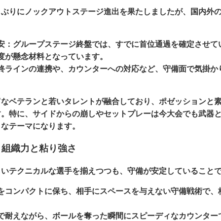
しぶりにノックアウトステージ進出を果たしましたが、国内外
安：
グループステージ終盤では、すでに首位通過を確定させて
度が懸念材料となっています。
終ラインの連携や、カウンターへの対応など、守備面で気掛か
富なベテランと若いタレントが融合しており、ポゼッションと
す。特に、サイドからの崩しやセットプレーは今大会でも武器
きなテーマになります。
：組織力と粘り強さ
しいテクニカルな選手を揃えつつも、守備が安定していること
をコンパクトに保ち、相手にスペースを与えない守備戦術で、
で耐えながら、ボールを奪った瞬間にスピーディなカウンター