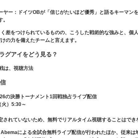
ーヤー：
ドイツOBが「信じがたいほど優秀」と語るキーマン
す。
きく差をつけられているものの、こうした戦術的な強みと、個
だけの力を備えたチームと言えます。
パラグアイをどう見る？
イ戦は、
視聴方法
配信
26の
決勝トーナメント1回戦独占ライブ配信
（火）5:30～
定されていないため、無料でリアルタイム視聴することはでき
Abemaによる全試合無料ライブ配信が行われたほか、従来は