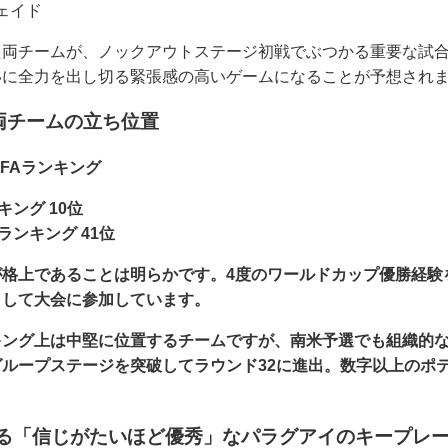
ェイド
た両チームが、ノックアウトステージ初戦でぶつかる重要な試
いに全力を出し切る緊張感の高いゲームになることが予想され
と両チームの立ち位置
IFAランキング
ンキング 10位
Aランキング 41位
が格上であることは明らかです。4度のワールドカップ優勝経験
として大会に参加しています。
キング上は中堅に位置するチームですが、南米予選でも組織的
ループステージを突破してラウンド32に進出。数字以上のポ
する「信じがたいほど優秀」なパラグアイのキープレ