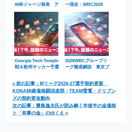
W杯ジャージ発表 ア
ー現在：WBC2026
ディダスの94年W杯オ
Netflix配信＆宮崎キャ
マージュとスケート文
ンプインタビュー公開
化の融合が話題
Georgia Tech-Temple
2026WBCグループリ
戦＆欧州サッカー予選
ーグ徹底解説 東京プ
ベラルーシvsスコッ
ールの日本と“サプラ
トランドなど注目イベ
イズ候補”コロンビア
« 前の記事：Mリーグ2026-27選手契約更新
ント
の行方
KONAMI麻雀格闘倶楽部・TEAM雷電・ドリブン
ズの契約更改動向
次の記事：豊島逸夫氏が読み解く年後半の金価格
と「有事の金」のゆくえ »