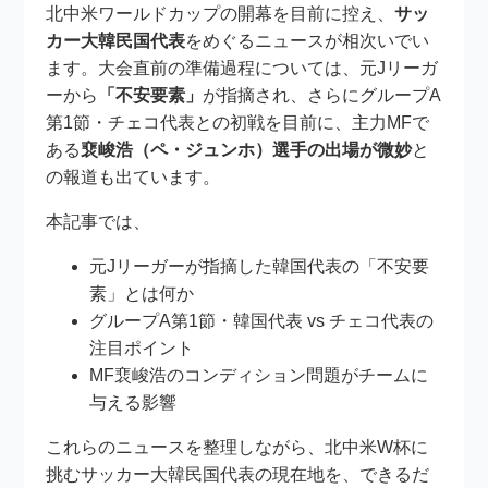
北中米ワールドカップの開幕を目前に控え、
サッ
カー大韓民国代表
をめぐるニュースが相次いでい
ます。大会直前の準備過程については、元Jリーガ
ーから
「不安要素」
が指摘され、さらにグループA
第1節・チェコ代表との初戦を目前に、主力MFで
ある
裵峻浩（ペ・ジュンホ）選手の出場が微妙
と
の報道も出ています。
本記事では、
元Jリーガーが指摘した韓国代表の「不安要
素」とは何か
グループA第1節・韓国代表 vs チェコ代表の
注目ポイント
MF裵峻浩のコンディション問題がチームに
与える影響
これらのニュースを整理しながら、北中米W杯に
挑むサッカー大韓民国代表の現在地を、できるだ