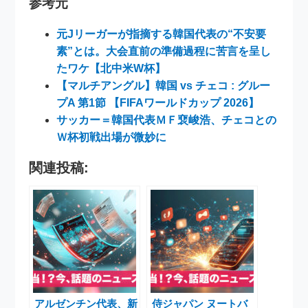
参考元
元Jリーガーが指摘する韓国代表の“不安要
素”とは。大会直前の準備過程に苦言を呈し
たワケ【北中米W杯】
【マルチアングル】韓国 vs チェコ : グルー
プA 第1節 【FIFAワールドカップ 2026】
サッカー＝韓国代表ＭＦ裵峻浩、チェコとの
Ｗ杯初戦出場が微妙に
関連投稿:
アルゼンチン代表、新
侍ジャパン ヌートバ