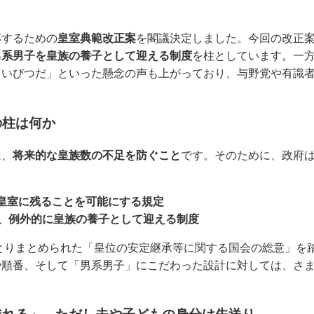
応するための
皇室典範改正案
を閣議決定しました。今回の改正
男系男子を皇族の養子として迎える制度
を柱としています。一
ていびつだ」といった懸念の声も上がっており、与野党や有識
の柱は何か
は、
将来的な皇族数の不足を防ぐこと
です。そのために、政府は
皇室に残ることを可能にする規定
を、例外的に皇族の養子として迎える制度
でとりまとめられた「皇位の安定継承等に関する国会の総意」を
や順番、そして「男系男子」にこだわった設計に対しては、さ