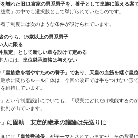
を離れた旧11宮家の男系男子を、養子として皇族に迎える案
「総意」の中でも選択肢として挙げられていたものです。
の養子制度には次のような条件が設けられています。
者のうち、15歳以上の男系男子
い人に限る
外規定」として新しい章を設けて定める
本人には、
皇位継承資格は与えない
で「皇族数を増やすための養子」であり、天皇の血筋を継ぐ皇
位継承に関わるルール自体は、今回の改正では手をつけない形
みを維持しています。
い」という制度設計についても、「現実にどれだけ機能するの
や批判が出ています。
子」に固執 安定的継承の議論は先送りに
向きには
「皇族数確保」がテーマ
とされていますが、その背景