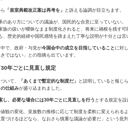
から
「皇室典範改正案は再考を」
と訴える論調が目立ちます。
承のあり方についての議論が、国民的な合意に至っていない。
家族の扱いが曖昧なまま制度化されると、将来に禍根を残す可
も、歴史的経緯や国民感情を踏まえた丁寧な説明が十分とは言
く中で、政府・与党が
今国会中の成立を目指していること
に対
べきではない」との指摘も出ています。
30年ごとに見直し規定
について、
「あくまで暫定的な制度だ」
と説明していると報じ
しの仕組み
が盛り込まれました。
案し、必要な場合には30年ごとに見直しを行う
とする規定を設
価値観の変化、皇族数の推移に応じて制度を柔軟に変えられる
位置づけるほどなら、なおさら慎重な議論が必要だ」という批