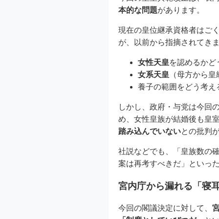
本的な問題
があります。
現在の皇位継承資格者はご
が、以前から指摘されてき
女性天皇
を認めるかど
女系天皇
（母方から皇
養子の範囲をどう考え
しかし、政府・与党は今回
め、女性皇族が結婚後も皇
踏み込んでいない
との批判
社説などでも、「皇族数の
案は再考すべきだ」といっ
宮内庁から漏れる「寝
今回の閣議決定に対して、