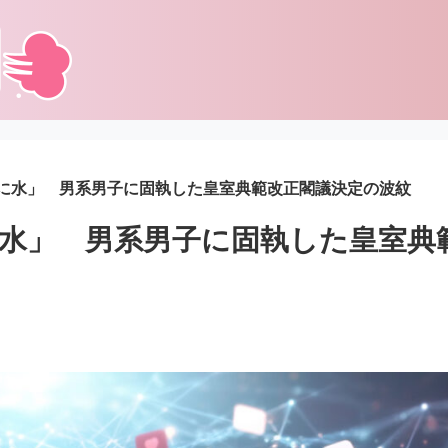
に水」 男系男子に固執した皇室典範改正閣議決定の波紋
水」 男系男子に固執した皇室典