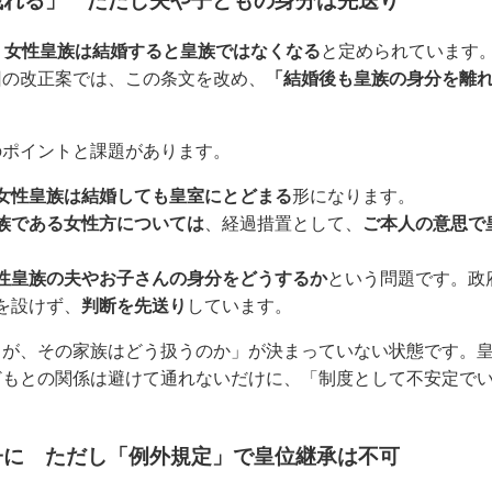
残れる」 ただし夫や子どもの身分は先送り
、
女性皇族は結婚すると皇族ではなくなる
と定められています
回の改正案では、この条文を改め、
「結婚後も皇族の身分を離
のポイントと課題があります。
女性皇族は結婚しても皇室にとどまる
形になります。
族である女性方については
、経過措置として、
ご本人の意思で
性皇族の夫やお子さんの身分をどうするか
という問題です。政
を設けず、
判断を先送り
しています。
るが、その家族はどう扱うのか」が決まっていない状態です。
どもとの関係は避けて通れないだけに、「制度として不安定で
子に ただし「例外規定」で皇位継承は不可