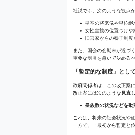
社説でも、次のような観点
皇室の将来像や皇位継
女性皇族の位置づけや
旧宮家からの養子制度
また、国会の会期末が近づ
重要な制度を急いで決める
「暫定的な制度」として
政府関係者は、この改正案
改正案には次のような
見直
皇族数の状況などを勘
これは、将来の社会状況や
一方で、「最初から暫定と