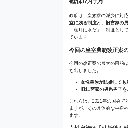
確保の行方
政府は、皇族数の減少に対
室に残る制度
と、
旧宮家の
「寝耳に水だ」「制度とし
ています。
今回の皇室典範改正案
今回の改正案の最大の目的
ち出しました。
女性皇族が結婚しても
旧11宮家の男系男子
これらは、2021年の国会
ますが、その具体的な中身
ます。