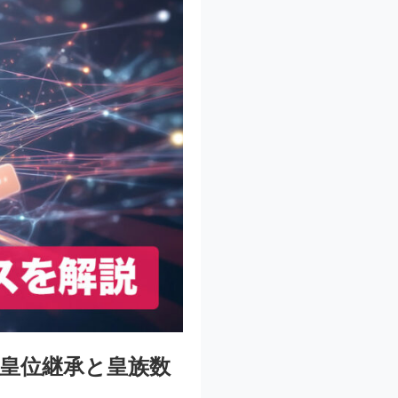
皇位継承と皇族数