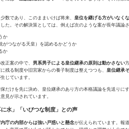
く少数であり、このままいけば将来、
皇位を継げる方がいなく
ました。その解決策としては、例えば次のような案が長年議論
うか
統がつながる天皇）を認めるかどうか
るか
の改正案の中で、
男系男子による皇位継承の原則は動かさない
室に残る制度や旧宮家からの養子制度は整えつつも、
皇位継承
が生じています。
確保だけを先に決め、皇位継承のあり方の本格議論を先送りに
た意見が示されています。
耳に水」「いびつな制度」との声
宮内庁の内部からは強い戸惑いと懸念
が伝えられています。報