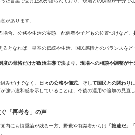
いった言葉で受け止めが語られており、現場との調整が十分で
懸念があります。
る場合、公務や生活の実態、配偶者や子どもの位置づけなど、
えるとなれば、皇室の伝統や生活、国民感情とのバランスをど
制度の骨格だけが政治主導で決まり、現場への相談や調整が十
仕組みだけでなく、
日々の公務や儀式、そして国民との関わり
庁が強い違和感を示していることは、今後の運用や追加の見直
次ぐ「再考を」の声
与党内にも慎重論が残る一方、野党や有識者からは
「拙速だ」
す。