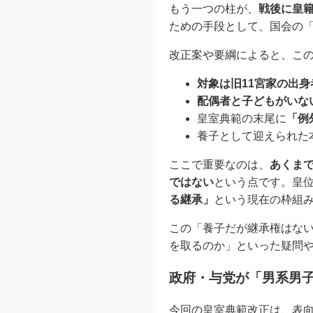
もう一つの柱が、
戦後に皇籍
ための手段として、国会の
改正案や要綱によると、こ
対象は旧11宮家の出身
配偶者と子どもがいな
皇室典範の末尾に
「例
養子として迎えられた
ここで重要なのは、
あくま
ではない
という点です。皇
る継承」
という現在の枠組
この「養子だが継承権はな
を取るのか」といった疑問
政府・与党が「男系男
今回の皇室典範改正は、表