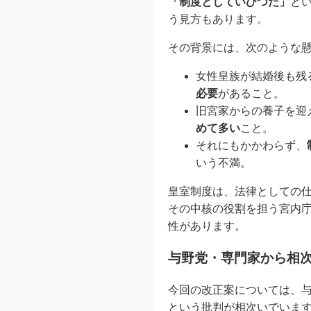
「制度としていびつだ」
と
う見方もあります。
その背景には、次のような
女性皇族が結婚後も残
必要
があること。
旧宮家からの養子を迎
めて多い
こと。
それにもかかわらず、
いう不満。
皇室制度は、法律としての
その中核の役割を担う宮内
性があります。
与野党・専門家から相
今回の改正案については、
という批判が相次いでいま