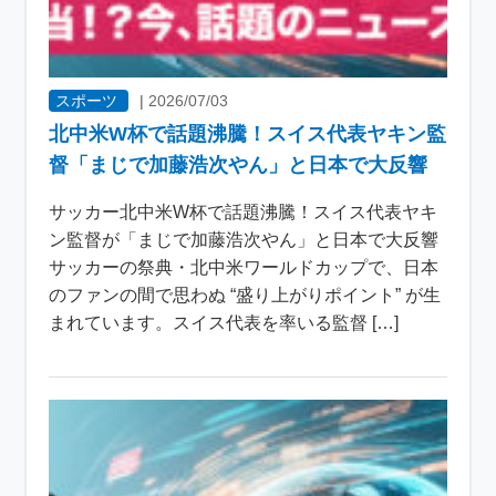
スポーツ
|
2026/07/03
北中米W杯で話題沸騰！スイス代表ヤキン監
督「まじで加藤浩次やん」と日本で大反響
サッカー北中米W杯で話題沸騰！スイス代表ヤキ
ン監督が「まじで加藤浩次やん」と日本で大反響
サッカーの祭典・北中米ワールドカップで、日本
のファンの間で思わぬ “盛り上がりポイント” が生
まれています。スイス代表を率いる監督 […]