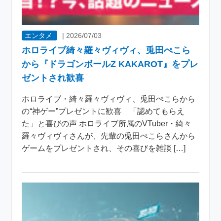
エンタメ
|
2026/07/03
ホロライブ綺々羅々ヴィヴィ、兎田ぺこら
から『ドラゴンボールZ KAKAROT』をプレ
ゼントされ歓喜
ホロライブ・綺々羅々ヴィヴィ、兎田ぺこらから
の“神ゲー”プレゼントに歓喜 「認めてもらえ
た」と喜びの声 ホロライブ所属のVTuber・綺々
羅々ヴィヴィさんが、先輩の兎田ぺこらさんから
ゲームをプレゼントされ、その喜びを雑談 […]