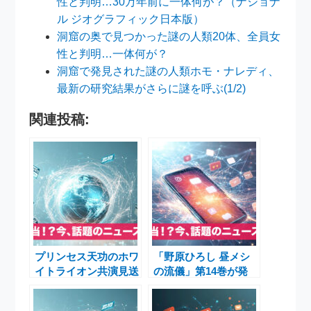
性と判明…30万年前に一体何が？（ナショナ
ル ジオグラフィック日本版）
洞窟の奥で見つかった謎の人類20体、全員女
性と判明…一体何が？
洞窟で発見された謎の人類ホモ・ナレディ、
最新の研究結果がさらに謎を呼ぶ(1/2)
関連投稿:
プリンセス天功のホワ
「野原ひろし 昼メシ
イトライオン共演見送
の流儀」第14巻が発
りと、チャンス大城・
売！生成AIやコンプラ
セントチヒロ・チッチ
イアンスも題材に、