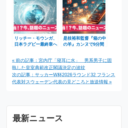
に見るエンタメの人間
10月よりTVアニメ放
味
送決定
リッチー・モウンガ、
是枝裕和監督『箱の中
日本ラグビー最終章へ
の羊』カンヌで9分間
――東芝ブレイブルー
スタンディングオベー
パス3連覇への挑戦と
ション 綾瀬はるか＆
« 前の記事：宮内庁「寝耳に水」 男系男子に固
グッズ再販売
大悟W主演作に世界が
執した皇室典範改正閣議決定の波紋
喝采
次の記事：サッカーW杯2026ラウンド32 フランス
代表対スウェーデン代表の見どころと放送情報 »
最新ニュース