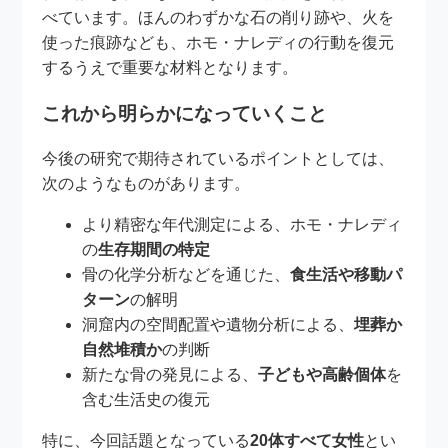
べています。ほんのわずかな石の削り跡や、火を
使った痕跡なども、ホモ・ナレディの行動を復元
するうえで重要な材料となります。
これから明らかになっていくこと
今後の研究で期待されているポイントとしては、
次のようなものがあります。
より精密な年代測定による、ホモ・ナレディ
の
生存期間の特定
骨の化学分析などを通じた、
食生活や移動パ
ターン
の解明
洞窟内の空間配置や遺物分析による、
埋葬か
自然堆積か
の判断
新たな骨の発見による、
子どもや高齢個体
を
含む生活史の復元
特に、今回話題となっている
20体すべて女性
とい