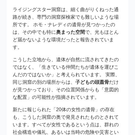
ライジングスター洞窟は、細く曲がりくねった通
路が続き、専門の洞窟探検家でも難しいような場
所です。 ホモ・ナレディの遺骨が見つかったの
は、その中でも特に
奥まった空間
で、光もほとん
ど届かないような環境だったと報告されていま
す。
こうした立地から、遺体が自然に流されてきたの
ではなく、「生きている仲間たちが遺体を運びこ
んだのではないか」と考えられています。 実際、
同じ洞窟の別の場所からは、
子どもの頭蓋骨
だけ
が見つかっており、その位置関係からも「意図的
な配置」の可能性が指摘されています。
新たに報じられた「20体の女性の遺骨」の存在
も、こうした洞窟の奥で発見されたものとされて
います。すべてが女性であるという点は、群れの
社会構造や儀礼、あるいは当時の危険や災害とい