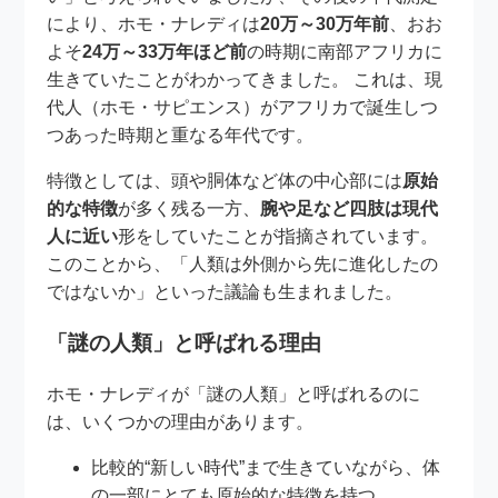
により、ホモ・ナレディは
20万～30万年前
、おお
よそ
24万～33万年ほど前
の時期に南部アフリカに
生きていたことがわかってきました。 これは、現
代人（ホモ・サピエンス）がアフリカで誕生しつ
つあった時期と重なる年代です。
特徴としては、頭や胴体など体の中心部には
原始
的な特徴
が多く残る一方、
腕や足など四肢は現代
人に近い
形をしていたことが指摘されています。
このことから、「人類は外側から先に進化したの
ではないか」といった議論も生まれました。
「謎の人類」と呼ばれる理由
ホモ・ナレディが「謎の人類」と呼ばれるのに
は、いくつかの理由があります。
比較的“新しい時代”まで生きていながら、体
の一部にとても原始的な特徴を持つ