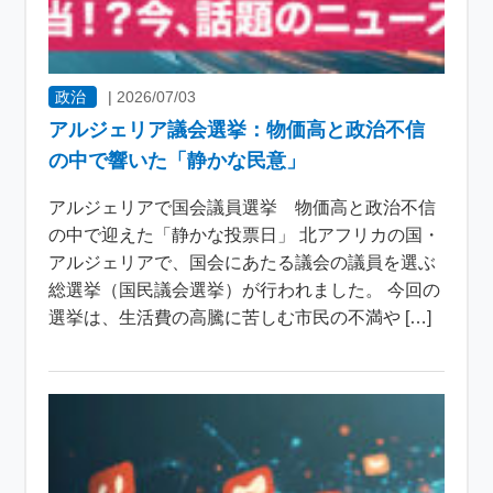
政治
|
2026/07/03
アルジェリア議会選挙：物価高と政治不信
の中で響いた「静かな民意」
アルジェリアで国会議員選挙 物価高と政治不信
の中で迎えた「静かな投票日」 北アフリカの国・
アルジェリアで、国会にあたる議会の議員を選ぶ
総選挙（国民議会選挙）が行われました。 今回の
選挙は、生活費の高騰に苦しむ市民の不満や […]