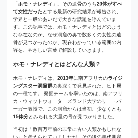
「
ホモ・ナレディ
」。その遺骨のうち
20体がすべ
て女性だった
とする最新の研究結果が報告され、
学界と一般のあいだで大きな話題を呼んでいま
す。この記事では、ホモ・ナレディとはどのよう
な存在なのか、なぜ洞窟の奥で数多くの女性の遺
骨が見つかったのか、現在わかっている範囲の内
容を、やさしい言葉で解説していきます。
ホモ・ナレディとはどんな人類？
ホモ・ナレディは、
2013年
に南アフリカの
ライジ
ングスター洞窟群
の奥深くで発見された、ヒト属
の一種です。 発掘チームを率いたのは、南アフリ
カ・ウィットウォーターズランド大学のリー・バ
ーガー教授で、この洞窟からは当初、少なくとも
15体分
とみられる大量の骨が見つかりました。
当初は「数百万年前の非常に古い人類かもしれな
い」と考えられていましたが、その後の年代測定