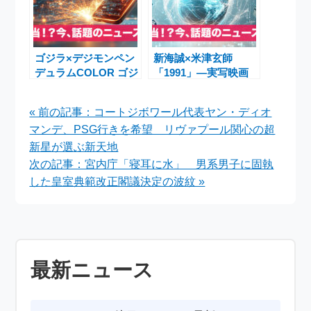
ゴジラ×デジモンペン
新海誠×米津玄師
デュラムCOLOR ゴジ
「1991」―実写映画
ラ Edition コラボ第二
『秒速5センチメート
弾予約開始！UVプリ
ル』主題歌と物語のす
« 前の記事：コートジボワール代表ヤン・ディオ
ントで迫力デザイン
べて
マンデ、PSG行きを希望 リヴァプール関心の超
新星が選ぶ新天地
次の記事：宮内庁「寝耳に水」 男系男子に固執
した皇室典範改正閣議決定の波紋 »
最新ニュース