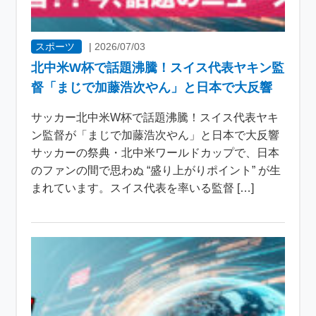
スポーツ
|
2026/07/03
北中米W杯で話題沸騰！スイス代表ヤキン監
督「まじで加藤浩次やん」と日本で大反響
サッカー北中米W杯で話題沸騰！スイス代表ヤキ
ン監督が「まじで加藤浩次やん」と日本で大反響
サッカーの祭典・北中米ワールドカップで、日本
のファンの間で思わぬ “盛り上がりポイント” が生
まれています。スイス代表を率いる監督 […]