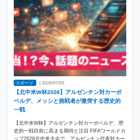
スポーツ
|
2026/07/03
【北中米W杯2026】アルゼンチン対カーボ
ベルデ、メッシと挑戦者が激突する歴史的
一戦
【北中米W杯】アルゼンチン対カーボベルデ、歴
史的一戦目前に高まる期待と注目 FIFAワールドカ
ップ2026北中米大会で、アルゼンチン代表対カー