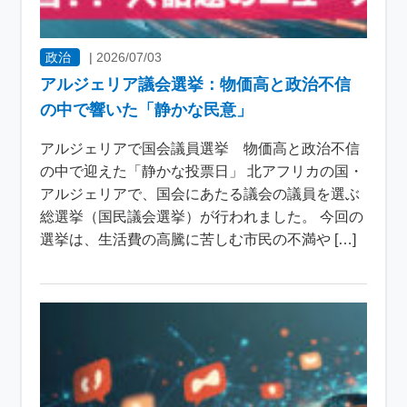
政治
|
2026/07/03
アルジェリア議会選挙：物価高と政治不信
の中で響いた「静かな民意」
アルジェリアで国会議員選挙 物価高と政治不信
の中で迎えた「静かな投票日」 北アフリカの国・
アルジェリアで、国会にあたる議会の議員を選ぶ
総選挙（国民議会選挙）が行われました。 今回の
選挙は、生活費の高騰に苦しむ市民の不満や […]