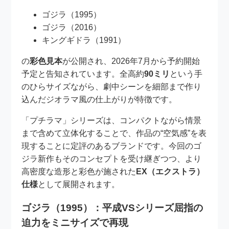
ゴジラ（1995）
ゴジラ（2016）
キングギドラ（1991）
の
彩色見本
が公開され、2026年7月から予約開始
予定と告知されています。全高約
90ミリ
という手
のひらサイズながら、劇中シーンを細部まで作り
込んだジオラマ風の仕上がりが特徴です。
「プチラマ」シリーズは、コンパクトながら情景
まで含めて立体化することで、作品の“空気感”を表
現することに定評のあるブランドです。今回のゴ
ジラ新作もそのコンセプトを受け継ぎつつ、より
高密度な造形と彩色が施された
EX（エクストラ）
仕様
として展開されます。
ゴジラ（1995）：平成VSシリーズ屈指の
迫力をミニサイズで再現