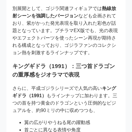
別展開として、ゴジラ関連フィギュアでは
熱線放
射シーンを強調したバージョン
なども企画されて
おり、紫がかった発光表現を取り入れた彩色が話
題となっています。プチラマEX版でも、光の表現
やエフェクトパーツを使ったシーン再現が期待さ
れる構成となっており、ゴジラファンのコレクシ
ョン熱を刺激するラインナップです。
キングギドラ（1991）：三つ首ドラゴン
の重厚感をジオラマで表現
さらに、平成ゴジラシリーズで人気の高い
キング
ギドラ（1991）
もラインナップに加わります。三
つの首を持つ黄金のドラゴンという圧倒的なビジ
ュアルを、約90ミリの中に収めつつも、
翼の広がりやうねる尾の躍動感
首ごとに異なる表情や角度