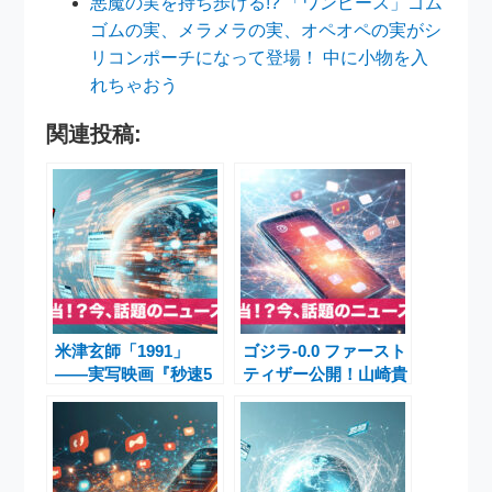
悪魔の実を持ち歩ける!? 「ワンピース」ゴム
ゴムの実、メラメラの実、オペオペの実がシ
リコンポーチになって登場！ 中に小物を入
れちゃおう
関連投稿:
米津玄師「1991」
ゴジラ-0.0 ファースト
——実写映画『秒速5
ティザー公開！山崎貴
センチメートル』主題
監督が
歌が生む、新たなる信
CinemaCon2026で世
頼と共鳴
界初披露