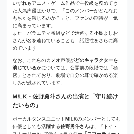
いずれもアニメ・ゲーム作品で主役級を務めてき
た人気声優ばかりで、「このメンバーがどんなお
もちゃを演じるのか？」と、ファンの期待が一気
に高まっています。
また、バラエティ番組などで活躍する小島よしお
さんが名を連ねていることも、話題性をさらに高
めています。
なお、これらのカメオ声優が
どのキャラクターを
演じているか
については、公開前の段階では「秘
密」とされており、劇場で自分の耳で確かめる楽
しみが残されています。
M!LK・佐野勇斗さんの出演と「守り続け
たいもの」
ボーカルダンスユニット
M!LK
のメンバーとしても
俳優としても活躍する
佐野勇斗さん
は、『トイ・
ストーリー5』で新キャラクター
「スマーティー・