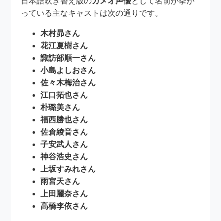
日本語吹き替え版の
カメオ声優
として名前が挙が
っている主なキャストは次の通りです。
木村昴さん
花江夏樹さん
諏訪部順一さん
小島よしおさん
佐々木梅治さん
江口拓也さん
朴璐美さん
福西勝也さん
佐倉綾音さん
子安武人さん
神谷浩史さん
上坂すみれさん
雨宮天さん
上田麗奈さん
高橋李依さん