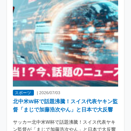
スポーツ
|
2026/07/03
北中米W杯で話題沸騰！スイス代表ヤキン監
督「まじで加藤浩次やん」と日本で大反響
サッカー北中米W杯で話題沸騰！スイス代表ヤキ
ン監督が「まじで加藤浩次やん」と日本で大反響