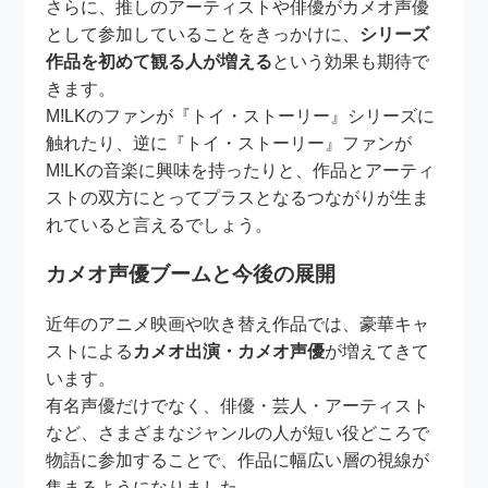
さらに、推しのアーティストや俳優がカメオ声優
として参加していることをきっかけに、
シリーズ
作品を初めて観る人が増える
という効果も期待で
きます。
M!LKのファンが『トイ・ストーリー』シリーズに
触れたり、逆に『トイ・ストーリー』ファンが
M!LKの音楽に興味を持ったりと、作品とアーティ
ストの双方にとってプラスとなるつながりが生ま
れていると言えるでしょう。
カメオ声優ブームと今後の展開
近年のアニメ映画や吹き替え作品では、豪華キャ
ストによる
カメオ出演・カメオ声優
が増えてきて
います。
有名声優だけでなく、俳優・芸人・アーティスト
など、さまざまなジャンルの人が短い役どころで
物語に参加することで、作品に幅広い層の視線が
集まるようになりました。