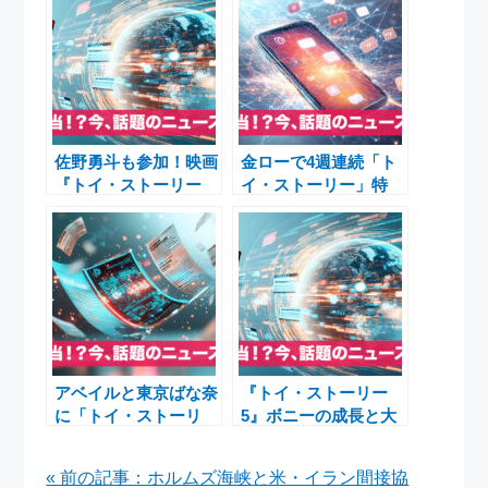
佐野勇斗も参加！映画
金ローで4週連続「ト
『トイ・ストーリー
イ・ストーリー」特
5』豪華日本語版声優
集！最新作『トイ・ス
と最新プライズ情報
トーリー5』公開記念
＆地上波初『レックス
はお風呂の王様』も
アベイルと東京ばな奈
『トイ・ストーリー
に「トイ・ストーリ
5』ボニーの成長と大
ー」コラボ続々登場！
阪ローカル鉄道ランキ
最新作公開で盛り上が
ングが話題に
« 前の記事：ホルムズ海峡と米・イラン間接協
る人気シリーズ