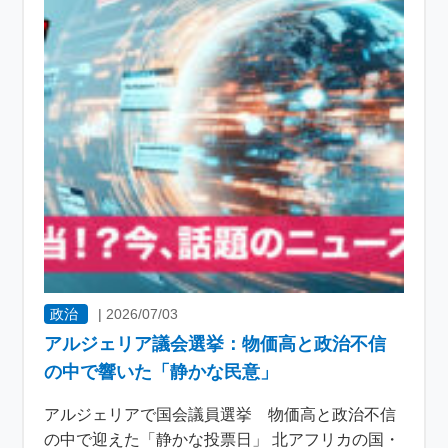
政治
|
2026/07/03
アルジェリア議会選挙：物価高と政治不信
の中で響いた「静かな民意」
アルジェリアで国会議員選挙 物価高と政治不信
の中で迎えた「静かな投票日」 北アフリカの国・