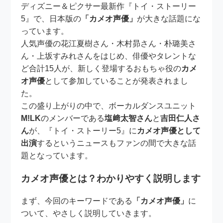
ディズニー＆ピクサー最新作『トイ・ストーリー
5』で、日本版の
「カメオ声優」
が大きな話題にな
っています。
人気声優の花江夏樹さん・木村昴さん・朴璐美さ
ん・上坂すみれさんをはじめ、俳優やタレントな
ど合計15人が、新しく登場するおもちゃ役の
カメ
オ声優
として参加していることが発表されまし
た。
この盛り上がりの中で、ボーカルダンスユニット
M!LK
のメンバーである
塩﨑太智さん
と
吉田仁人さ
ん
が、『トイ・ストーリー5』に
カメオ声優として
出演
するというニュースもファンの間で大きな話
題となっています。
カメオ声優とは？わかりやすく説明します
まず、今回のキーワードである
「カメオ声優」
に
ついて、やさしく説明していきます。