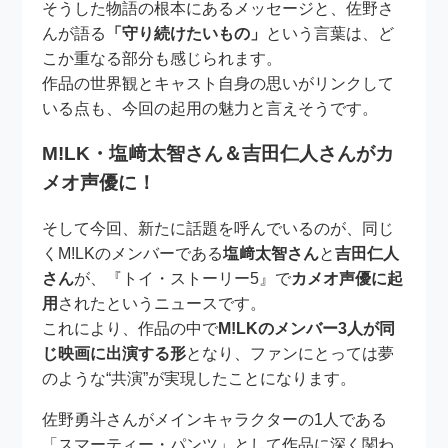
そうした物語の根本にあるメッセージと、佐野さ
んが語る
「守り続けたいもの」
という言葉は、ど
こか重なる部分も感じられます。
作品の世界観とキャスト自身の思いがリンクして
いる点も、今回の起用の魅力と言えそうです。
M!LK・塩﨑太智さん＆吉田仁人さんがカ
メオ声優に！
そして今回、新たに話題を呼んでいるのが、同じ
くM!LKのメンバーである
塩﨑太智さん
と
吉田仁人
さん
が、『トイ・ストーリー5』で
カメオ声優に起
用
されたというニュースです。
これにより、作品の中で
M!LKのメンバー3人が同
じ映画に出演する形
となり、ファンにとっては夢
のような“共演”が実現したことになります。
佐野勇斗さんがメインキャラクターの1人である
「スマーティー・パンツ」として作品に深く関わ