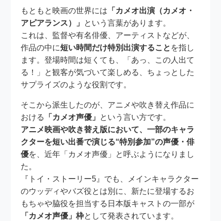
もともと映画の世界には
「カメオ出演（カメオ・
アピアランス）」
という言葉があります。
これは、監督や有名俳優、アーティストなどが、
作品の中に
短い時間だけ特別出演すること
を指し
ます。登場時間は短くても、「あっ、この人出て
る！」と観客が気づいて楽しめる、ちょっとした
サプライズのような役割です。
そこから派生したのが、アニメや吹き替え作品に
おける
「カメオ声優」
という言い方です。
アニメ映画や吹き替え版において、一部のキャラ
クターを短い出番で演じる“特別参加”の声優・俳
優
を、近年「カメオ声優」と呼ぶようになりまし
た。
『トイ・ストーリー5』でも、メインキャラクター
のウッディやバズ役とは別に、新たに登場するお
もちゃや脇役を担当する日本版キャストの一部が
「カメオ声優」枠
として発表されています。