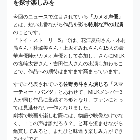
を探す楽しみを
今回のニュースで注目されている
「カメオ声優」
とは、短い出番ながら作品を彩る
特別な声の出演
のことです。
『トイ・ストーリー5』では、花江夏樹さん・木村
昴さん・朴璐美さん・上坂すみれさんら15人の豪
華声優陣がカメオ声優として参加し、さらにM!LK
の塩﨑太智さん・吉田仁人さんの出演も加わるこ
とで、作品への期待はますます高まっています。
すでに発表されている
佐野勇斗さん演じる「スマ
ーティー・パンツ」
とあわせて、M!LKメンバー3
人が同じ作品に集結する形となり、ファンにとっ
ては見逃せない一作となりました。
劇場で映画を楽しむ際には、物語や映像だけでな
く、「この声は誰だろう？」と耳を澄ませながら
鑑賞してみると、またひと味違う楽しみ方ができ
るはずです。