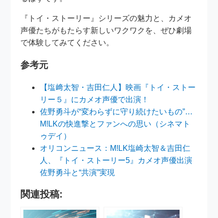
『トイ・ストーリー』シリーズの魅力と、カメオ
声優たちがもたらす新しいワクワクを、ぜひ劇場
で体験してみてください。
参考元
【塩﨑太智・吉田仁人】映画『トイ・ストー
リー５』にカメオ声優で出演！
佐野勇斗が“変わらずに守り続けたいもの”…
M!LKの快進撃とファンへの思い（シネマト
ゥデイ）
オリコンニュース：M!LK塩崎太智＆吉田仁
人、『トイ・ストーリー5』カメオ声優出演
佐野勇斗と“共演”実現
関連投稿: