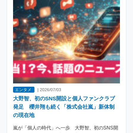
エンタメ
|
2026/07/03
大野智、初のSNS開設と個人ファンクラブ
発足 櫻井翔も続く「株式会社嵐」新体制
の現在地
嵐が「個人の時代」へ一歩 大野智、初のSNS開