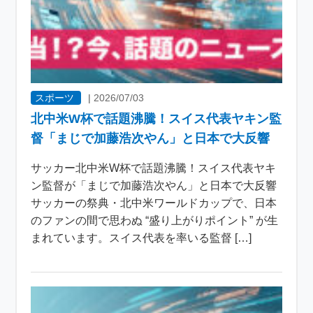
スポーツ
|
2026/07/03
北中米W杯で話題沸騰！スイス代表ヤキン監
督「まじで加藤浩次やん」と日本で大反響
サッカー北中米W杯で話題沸騰！スイス代表ヤキ
ン監督が「まじで加藤浩次やん」と日本で大反響
サッカーの祭典・北中米ワールドカップで、日本
のファンの間で思わぬ “盛り上がりポイント” が生
まれています。スイス代表を率いる監督 […]