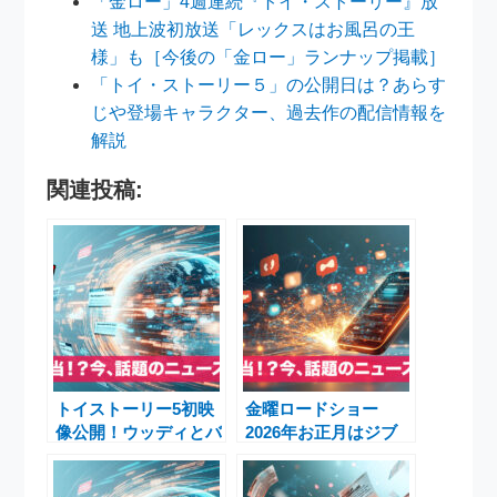
「金ロー」4週連続『トイ・ストーリー』放
送 地上波初放送「レックスはお風呂の王
様」も［今後の「金ロー」ランナップ掲載］
「トイ・ストーリー５」の公開日は？あらす
じや登場キャラクター、過去作の配信情報を
解説
関連投稿:
トイストーリー5初映
金曜ロードショー
像公開！ウッディとバ
2026年お正月はジブ
ズが新時代の“脅
リ2週連続放送『千と
威”に直面
千尋の神隠し』『かぐ