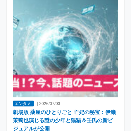
エンタメ
|
2026/07/03
劇場版 薬屋のひとりごと 亡妃の秘宝：伊瀬
茉莉也演じる謎の少年と猫猫＆壬氏の新ビ
ジュアルが公開