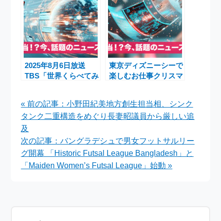
や姫の物語』ノーカッ
トでオンエア
2025年8月6日放送
東京ディズニーシーで
TBS「世界くらべてみ
楽しむお仕事クリスマ
たら」フロリダ・ウォ
スとディズニー・クリ
ルト・ディズニー・ワ
スマス・ライナー、ア
« 前の記事：小野田紀美地方創生担当相、シンク
ールド大満喫スペシャ
フタヌーンティーの魅
タンク二重構造をめぐり長妻昭議員から厳しい追
ル
力
及
次の記事：バングラデシュで男女フットサルリー
グ開幕 「Historic Futsal League Bangladesh」と
「Maiden Women’s Futsal League」始動 »