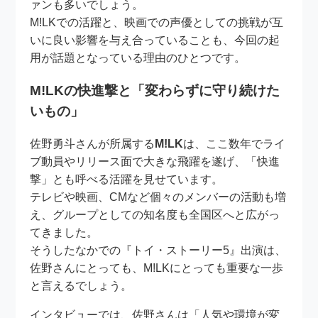
ァンも多いでしょう。
M!LKでの活躍と、映画での声優としての挑戦が互
いに良い影響を与え合っていることも、今回の起
用が話題となっている理由のひとつです。
M!LKの快進撃と「変わらずに守り続けた
いもの」
佐野勇斗さんが所属する
M!LK
は、ここ数年でライ
ブ動員やリリース面で大きな飛躍を遂げ、「快進
撃」とも呼べる活躍を見せています。
テレビや映画、CMなど個々のメンバーの活動も増
え、グループとしての知名度も全国区へと広がっ
てきました。
そうしたなかでの『トイ・ストーリー5』出演は、
佐野さんにとっても、M!LKにとっても重要な一歩
と言えるでしょう。
インタビューでは、佐野さんは「人気や環境が変