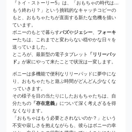
『トイ・ストーリー5』は、「おもちゃの時代は…
もう終わり？」という挑戦的なキャッチコピーの
もと、おもちゃたちが直面する新たな危機を描い
ています。
ボニーのもとで暮らす
バズ
や
ジェシー
、
フォーキ
ー
たちは、これまでと変わらない穏やかな日々を
送っていました。
ところが、最新型の電子タブレット
「リリーパッ
ド」
が家にやって来たことで状況は一変します。
ボニーは多機能で便利なリリーパッドに夢中にな
り、おもちゃたちと遊ぶ時間がどんどん少なくな
っていきます。
その様子を目の当たりにしたおもちゃたちは、自
分たちの
「存在意義」
について深く考えざるを得
なくなります。
「おもちゃはもう必要とされないのか？」という
不安や寂しさを抱えながらも、彼らはボニーの幸