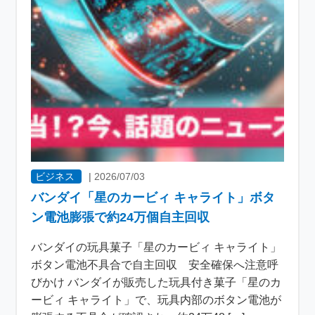
ビジネス
|
2026/07/03
バンダイ「星のカービィ キャライト」ボタ
ン電池膨張で約24万個自主回収
バンダイの玩具菓子「星のカービィ キャライト」
ボタン電池不具合で自主回収 安全確保へ注意呼
びかけ バンダイが販売した玩具付き菓子「星のカ
ービィ キャライト」で、玩具内部のボタン電池が