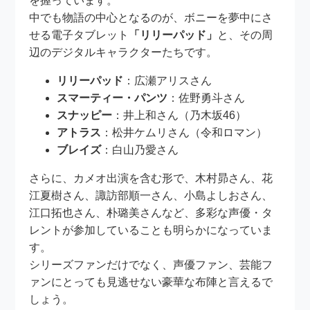
を握っています。
中でも物語の中心となるのが、ボニーを夢中にさ
せる電子タブレット
「リリーパッド」
と、その周
辺のデジタルキャラクターたちです。
リリーパッド
：広瀬アリスさん
スマーティー・パンツ
：佐野勇斗さん
スナッピー
：井上和さん（乃木坂46）
アトラス
：松井ケムリさん（令和ロマン）
ブレイズ
：白山乃愛さん
さらに、カメオ出演を含む形で、木村昴さん、花
江夏樹さん、諏訪部順一さん、小島よしおさん、
江口拓也さん、朴璐美さんなど、多彩な声優・タ
レントが参加していることも明らかになっていま
す。
シリーズファンだけでなく、声優ファン、芸能フ
ァンにとっても見逃せない豪華な布陣と言えるで
しょう。