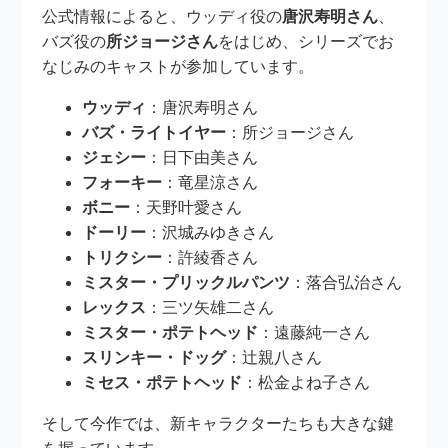
公式情報によると、ウッディ役の
唐沢寿明さん
、
バズ役の
所ジョージさん
をはじめ、シリーズでお
なじみのキャストが参加しています。
ウッディ
：唐沢寿明さん
バズ・ライトイヤー
：所ジョージさん
ジェシー
：日下由美さん
フォーキー
：竜星涼さん
ボニー
：天野叶愛さん
ドーリー
：沢城みゆきさん
トリクシー
：許綾香さん
ミスター・プリックルパンツ
：落合弘治さん
レックス
：三ツ矢雄二さん
ミスター・ポテトヘッド
：遠藤純一さん
スリンキー・ドッグ
：辻親八さん
ミセス・ポテトヘッド
：松金よね子さん
そして今作では、新キャラクターたちも大きな鍵