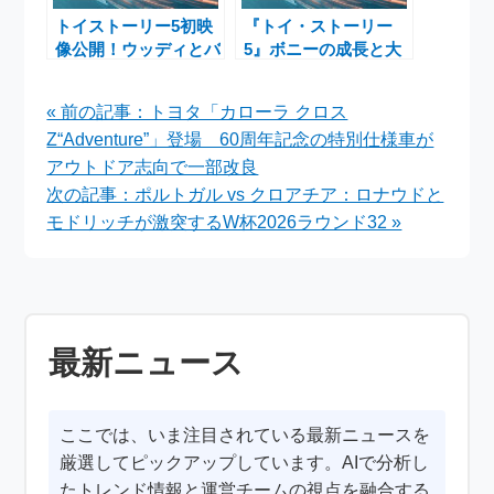
トイストーリー5初映
『トイ・ストーリー
像公開！ウッディとバ
5』ボニーの成長と大
ズが新時代の“脅
阪ローカル鉄道ランキ
威”に直面
ングが話題に
« 前の記事：トヨタ「カローラ クロス
Z“Adventure”」登場 60周年記念の特別仕様車が
アウトドア志向で一部改良
次の記事：ポルトガル vs クロアチア：ロナウドと
モドリッチが激突するW杯2026ラウンド32 »
最新ニュース
ここでは、いま注目されている最新ニュースを
厳選してピックアップしています。AIで分析し
たトレンド情報と運営チームの視点を融合する