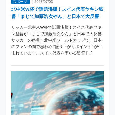
スポーツ
|
2026/07/03
北中米W杯で話題沸騰！スイス代表ヤキン監
督「まじで加藤浩次やん」と日本で大反響
サッカー北中米W杯で話題沸騰！スイス代表ヤキ
ン監督が「まじで加藤浩次やん」と日本で大反響
サッカーの祭典・北中米ワールドカップで、日本
のファンの間で思わぬ “盛り上がりポイント” が生
まれています。スイス代表を率いる監督 […]