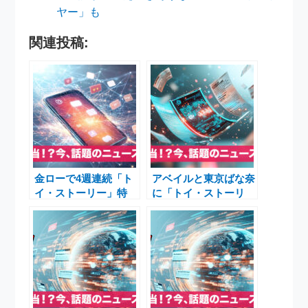
ヤー」も
関連投稿:
金ローで4週連続「ト
アベイルと東京ばな奈
イ・ストーリー」特
に「トイ・ストーリ
集！最新作『トイ・ス
ー」コラボ続々登場！
トーリー5』公開記念
最新作公開で盛り上が
＆地上波初『レックス
る人気シリーズ
はお風呂の王様』も