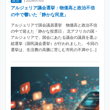
政治
|
2026/07/03
アルジェリア議会選挙：物価高と政治不信
の中で響いた「静かな民意」
アルジェリアで国会議員選挙 物価高と政治不信
の中で迎えた「静かな投票日」 北アフリカの国・
アルジェリアで、国会にあたる議会の議員を選ぶ
総選挙（国民議会選挙）が行われました。 今回の
選挙は、生活費の高騰に苦しむ市民の不満や […]