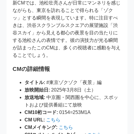
新CMでは、池松壮亮さんが日常にマンネリを感じ
ながらも、東京を訪れることで得られる「ゾク
ッ」とする瞬間を表現しています。特に注目すべ
きは、渋谷スクランブルスクエアの展望施設「渋
谷スカイ」から見える都心の夜景を目の当たりに
する池松さんの表情です。彼の演技力が光る瞬間
が詰まったこのCMは、多くの視聴者に感動を与え
ることでしょう。
CMの詳細情報
タイトル:
#東京ゾクゾク「夜景」編
放映開始日:
2025年3月8日（土）
放送地域:
中京圏・関西圏を中心に、スポッ
トおよび提供番組にて放映
CM10桁コード:
0154=253M1A
CM URL:
こちら
CMメイキング:
こちら