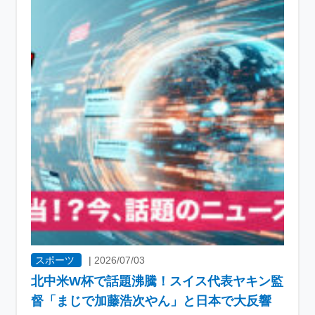
スポーツ
|
2026/07/03
北中米W杯で話題沸騰！スイス代表ヤキン監
督「まじで加藤浩次やん」と日本で大反響