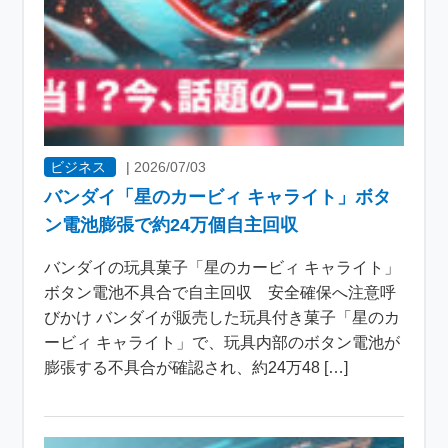
ビジネス
|
2026/07/03
バンダイ「星のカービィ キャライト」ボタ
ン電池膨張で約24万個自主回収
バンダイの玩具菓子「星のカービィ キャライト」
ボタン電池不具合で自主回収 安全確保へ注意呼
びかけ バンダイが販売した玩具付き菓子「星のカ
ービィ キャライト」で、玩具内部のボタン電池が
膨張する不具合が確認され、約24万48 […]