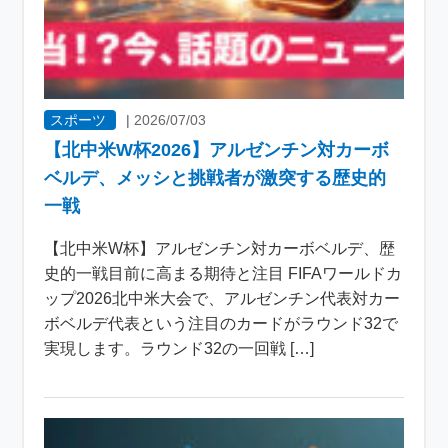
スポーツ
|
2026/07/03
【北中米W杯2026】アルゼンチン対カーボ
ベルデ、メッシと挑戦者が激突する歴史的
一戦
【北中米W杯】アルゼンチン対カーボベルデ、歴
史的一戦目前に高まる期待と注目 FIFAワールドカ
ップ2026北中米大会で、アルゼンチン代表対カー
ボベルデ代表という注目のカードがラウンド32で
実現します。ラウンド32の一回戦 […]