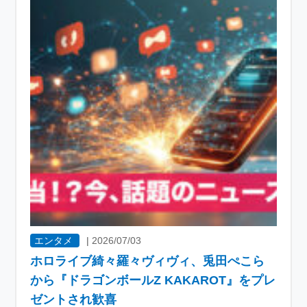
エンタメ
|
2026/07/03
ホロライブ綺々羅々ヴィヴィ、兎田ぺこら
から『ドラゴンボールZ KAKAROT』をプレ
ゼントされ歓喜