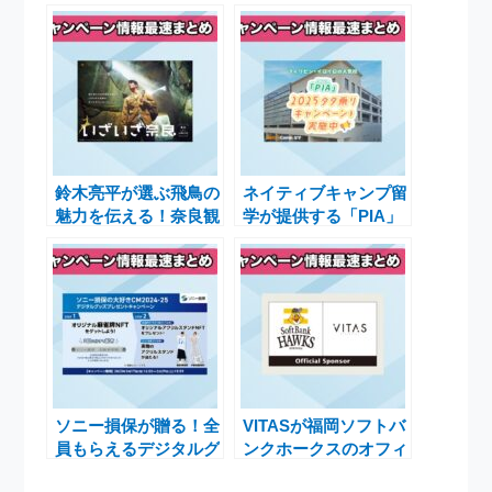
鈴木亮平が選ぶ飛鳥の
ネイティブキャンプ留
魅力を伝える！奈良観
学が提供する「PIA」
光キャンペーン「いざ
2025 タダ乗りキャン
いざ奈良」新CM放送
ペーンの魅力とは
開始
ソニー損保が贈る！全
VITASが福岡ソフトバ
員もらえるデジタルグ
ンクホークスのオフィ
ッズプレゼントキャン
シャルスポンサーに就