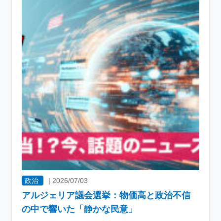
政治
|
2026/07/03
アルジェリア議会選挙：物価高と政治不信
の中で響いた「静かな民意」