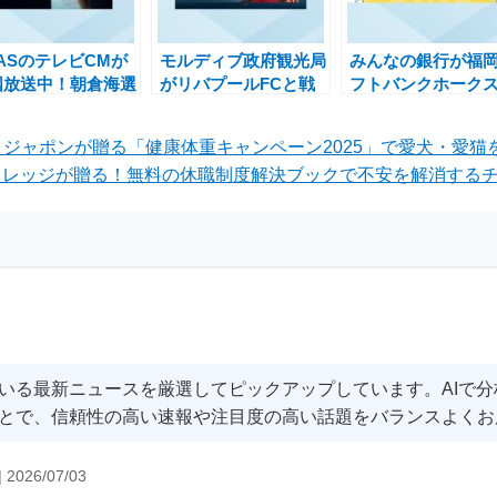
TASのテレビCMが
モルディブ政府観光局
みんなの銀行が福
国放送中！朝倉海選
がリバプールFCと戦
フトバンクホーク
出演のキャンペーン
略的パートナーシップ
契約継続！特別金
報
を締結し観光需要を喚
1.00％のホークス
ン ジャポンが贈る「健康体重キャンペーン2025」で愛犬・愛
起
Boxキャンペーン
レッジが贈る！無料の休職制度解決ブックで不安を解消するチ
いる最新ニュースを厳選してピックアップしています。AIで
とで、信頼性の高い速報や注目度の高い話題をバランスよくお
|
2026/07/03