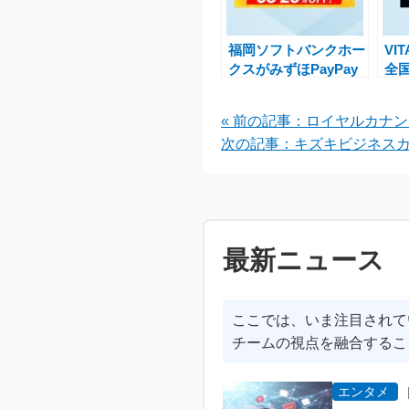
福岡ソフトバンクホー
VI
クスがみずほPayPay
全
ドームで観客動員数
手
5,000万人突破を記念
情
« 前の記事：ロイヤルカナ
した特別チケット販売
次の記事：キズキビジネスカ
最新ニュース
ここでは、いま注目されて
チームの視点を融合するこ
エンタメ