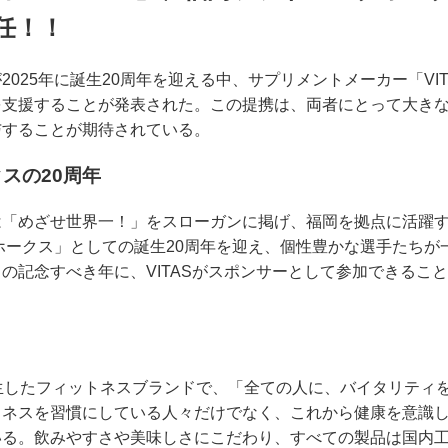
任！！
025年に誕生20周年を迎える中、サプリメントメーカー「VI
を支援することが発表された。この提携は、両者にとって大き
与することが期待されている。
スの20周年
は「めざせ世界一！」をスローガンに掲げ、福岡を拠点に活躍
クホークス」としての誕生20周年を迎え、個性豊かな選手たち
の記念すべき年に、VITASがスポンサーとして参加できるこ
年に誕生したフィットネスブランドで、「全ての人に、バイタリテ
トネスを習慣にしている人々だけでなく、これから健康を意識
いる。飲みやすさや美味しさにこだわり、すべての製品は国内