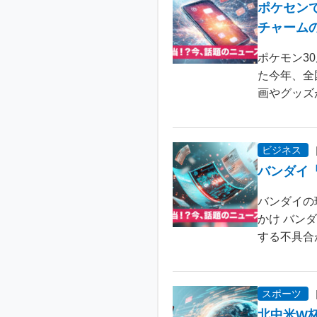
ポケセン
チャーム
ポケモン3
た今年、全
画やグッズ
ビジネス
バンダイ
バンダイの
かけ バン
する不具合が
スポーツ
北中米W