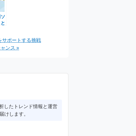
岡ソ
スと
利
応援
猫をサポートする挑戦
実施
ャンス »
分析したトレンド情報と運営
届けします。