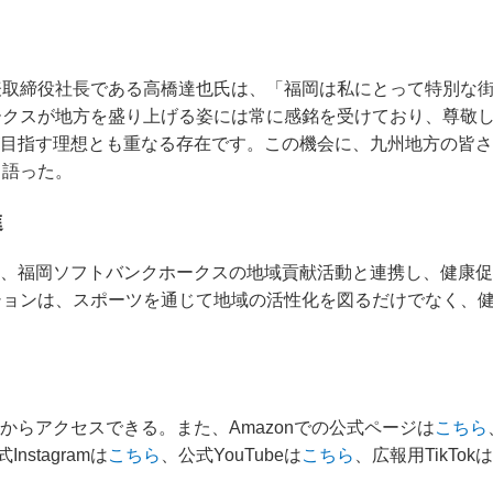
ト
表取締役社長である高橋達也氏は、「福岡は私にとって特別な
ークスが地方を盛り上げる姿には常に感銘を受けており、尊敬
Sが目指す理想とも重なる存在です。この機会に、九州地方の皆さま
と語った。
進
プは、福岡ソフトバンクホークスの地域貢献活動と連携し、健康
ションは、スポーツを通じて地域の活性化を図るだけでなく、
からアクセスできる。また、Amazonでの公式ページは
こちら
Instagramは
こちら
、公式YouTubeは
こちら
、広報用TikTokは