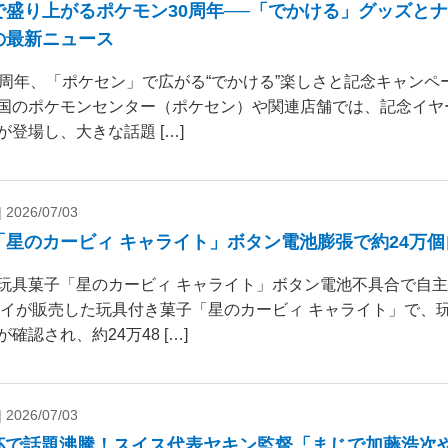
で盛り上がるポケモン30周年──「でかける」グッズと
の最新ニュース
0周年、「ポケセン」で広がる“でかける”楽しさと記念キャンペー
国のポケモンセンター（ポケセン）や関連店舗では、記念イヤ
が登場し、大きな話題 […]
|
2026/07/03
「星のカービィ キャライト」ボタン電池膨張で約24万
玩具菓子「星のカービィ キャライト」ボタン電池不具合で自
ダイが販売した玩具付き菓子「星のカービィ キャライト」で、
確認され、約24万48 […]
|
2026/07/03
杯で話題沸騰！スイス代表ヤキン監督「まじで加藤浩次