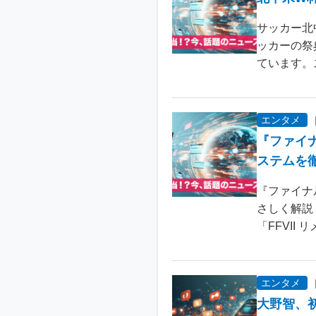
サッカー北
ッカーの祭
ています。
エンタメ
『ファイ
ステムを
『ファイナ
さしく解説
「FFVII 
エンタメ
大野智、