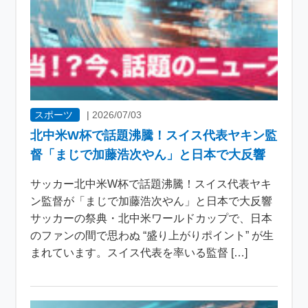
スポーツ
|
2026/07/03
北中米W杯で話題沸騰！スイス代表ヤキン監
督「まじで加藤浩次やん」と日本で大反響
サッカー北中米W杯で話題沸騰！スイス代表ヤキ
ン監督が「まじで加藤浩次やん」と日本で大反響
サッカーの祭典・北中米ワールドカップで、日本
のファンの間で思わぬ “盛り上がりポイント” が生
まれています。スイス代表を率いる監督 […]