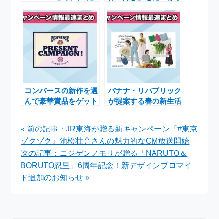
らないカノジョ』公開
『New Life, New
記念スペシャルの魅力
Like』キャンペーンの
と楽しみ方
開始
コンバースの新作を選
バナナ・リパブリック
んで豪華賞品をゲット
が提案する春の新生活
するチャンス！プレゼ
にぴったりなワードロ
ントキャンペーン
ーブ新作コレクション
« 前の記事：JR東海が贈る新キャンペーン『#東京
ゾクゾク』池松壮亮さんの魅力的なCM放送開始
次の記事：ニジゲンノモリが贈る「NARUTO＆
BORUTO忍里」6周年記念！新デザインブロマイ
ド追加のお知らせ »