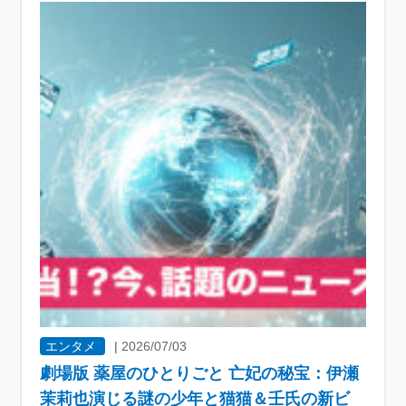
エンタメ
|
2026/07/03
劇場版 薬屋のひとりごと 亡妃の秘宝：伊瀬
茉莉也演じる謎の少年と猫猫＆壬氏の新ビ