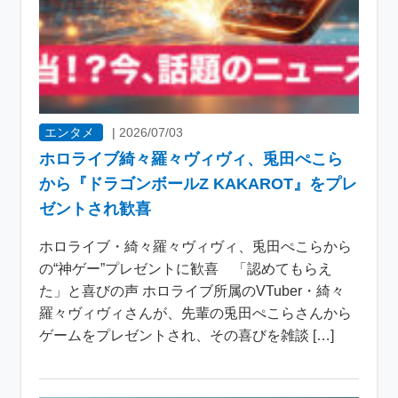
エンタメ
|
2026/07/03
ホロライブ綺々羅々ヴィヴィ、兎田ぺこら
から『ドラゴンボールZ KAKAROT』をプレ
ゼントされ歓喜
ホロライブ・綺々羅々ヴィヴィ、兎田ぺこらから
の“神ゲー”プレゼントに歓喜 「認めてもらえ
た」と喜びの声 ホロライブ所属のVTuber・綺々
羅々ヴィヴィさんが、先輩の兎田ぺこらさんから
ゲームをプレゼントされ、その喜びを雑談 […]