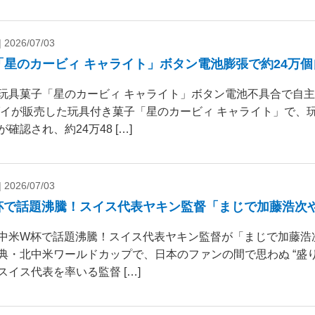
|
2026/07/03
「星のカービィ キャライト」ボタン電池膨張で約24万
玩具菓子「星のカービィ キャライト」ボタン電池不具合で自
ダイが販売した玩具付き菓子「星のカービィ キャライト」で、
確認され、約24万48 […]
|
2026/07/03
杯で話題沸騰！スイス代表ヤキン監督「まじで加藤浩次
中米W杯で話題沸騰！スイス代表ヤキン監督が「まじで加藤浩
典・北中米ワールドカップで、日本のファンの間で思わぬ “盛り
スイス代表を率いる監督 […]