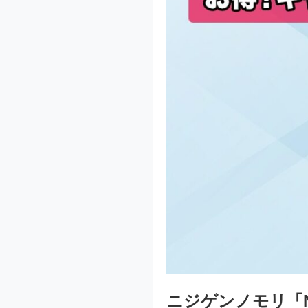
ニジゲンノモリ「N