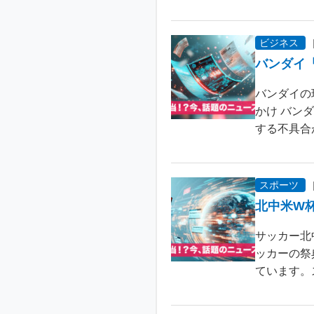
ビジネス
バンダイ
バンダイの
かけ バン
する不具合が
スポーツ
北中米W
サッカー北
ッカーの祭
ています。