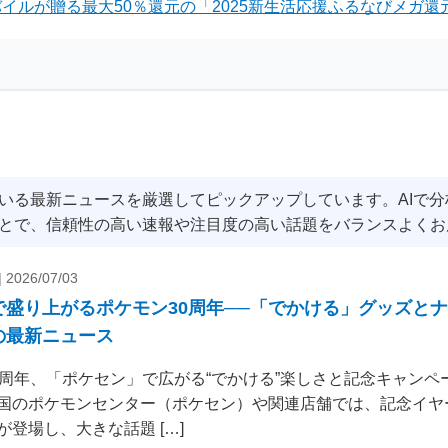
イルが贈る最大50％還元の「2025新生活応援ふるなびメガ還元
いる最新ニュースを厳選してピックアップしています。AIで
とで、信頼性の高い速報や注目度の高い話題をバランスよくお
|
2026/07/03
で盛り上がるポケモン30周年──「でかける」グッズと
の最新ニュース
0周年、「ポケセン」で広がる“でかける”楽しさと記念キャンペー
国のポケモンセンター（ポケセン）や関連店舗では、記念イヤ
が登場し、大きな話題 […]