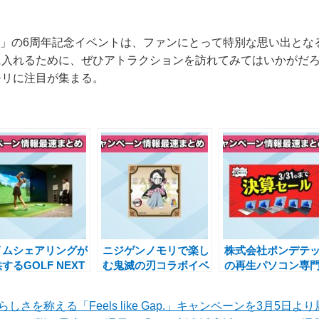
O 忍里」の6周年記念イベントは、ファンにとって特別な思い出と
に入れるために、ぜひアトラクションを訪れてみてはいかがだ
モリに注目が集まる。
イムシェアリングが
ニジゲンノモリで楽し
株式会社ポンデテ
するGOLF NEXT
む鬼滅の刃コラボイベ
の再生パソコン専
4で花粉の季節も快
ント第3弾！SNSキャ
「PC next」で決
にゴルフを楽しむキ
ンペーンでオリジナル
ール開催中！最大
しさを称える「Feels like Gap.」キャンペーンを3月5日よ
ンペーン
ステッカーゲット
5,000円OFF