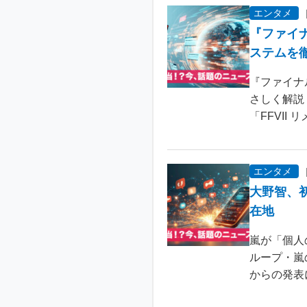
エンタメ
『ファイ
ステムを
『ファイナ
さしく解説
「FFVII 
エンタメ
大野智、
在地
嵐が「個人
ループ・嵐
からの発表