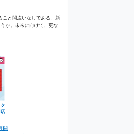
なること間違いなしである。新
ろうか。未来に向けて、更な
ック
門店
算セ
り展開