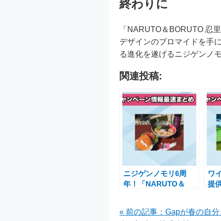
終わりに
「NARUTO＆BORUT
デザインのブロマイドを手
る進化を遂げるニジゲンノ
関連投稿:
ニジゲンノモリ6周
ワ
年！「NARUTO＆
提供
BORUTO 忍里」でボ
2
ルト誕生日を祝う特別
適
« 前の記事：Gapが春の自分ら
キャンペーン
ャ