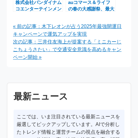
株式会社バンダイナム
auコマース＆ライフ
コエンターテインメン
の春の大感謝祭、最大
トのSTEAMキーコー
40%ポイント還元キャ
ドセールが最大
ンペーンの開催
« 前の記事：木下レオンが占う2025年最強開運日
90％OFFの魅力的な
キャンペーンで運気アップを実現
キャンペーン
次の記事：三井住友海上が提案する「ミニカーじ
こちょうさたい」で交通安全意識を高めるキャン
ペーン開始 »
最新ニュース
ここでは、いま注目されている最新ニュースを
厳選してピックアップしています。AIで分析し
たトレンド情報と運営チームの視点を融合する