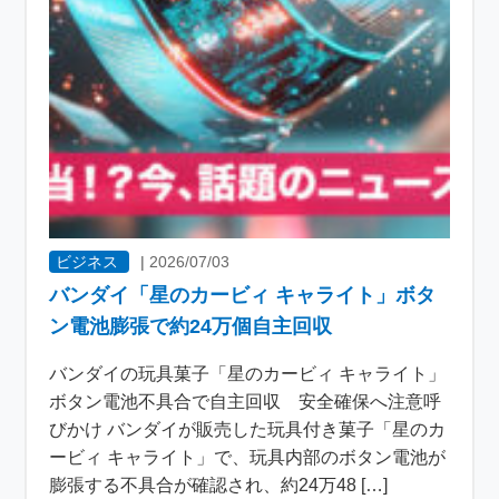
ビジネス
|
2026/07/03
バンダイ「星のカービィ キャライト」ボタ
ン電池膨張で約24万個自主回収
バンダイの玩具菓子「星のカービィ キャライト」
ボタン電池不具合で自主回収 安全確保へ注意呼
びかけ バンダイが販売した玩具付き菓子「星のカ
ービィ キャライト」で、玩具内部のボタン電池が
膨張する不具合が確認され、約24万48 […]