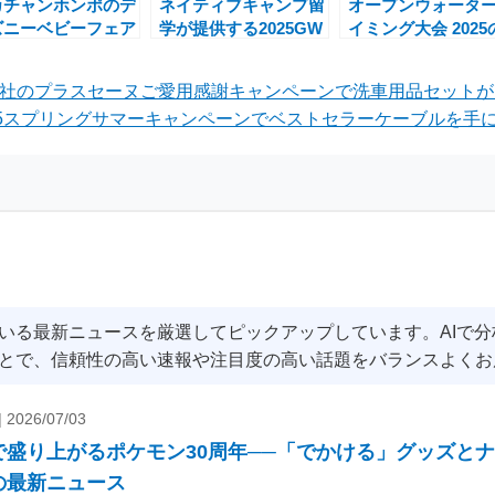
カチャンホンポのデ
ネイティブキャンプ留
オープンウォータ
ズニーベビーフェア
学が提供する2025GW
イミング大会 2025
出産準備を楽しも
スペシャルプランで英
エントリーはいつ
！特典も満載
語力を短期間で向上
ら？
会社のプラスセーヌご愛用感謝キャンペーンで洗車用品セット
の2025スプリングサマーキャンペーンでベストセラーケーブルを手に
いる最新ニュースを厳選してピックアップしています。AIで
とで、信頼性の高い速報や注目度の高い話題をバランスよくお
|
2026/07/03
で盛り上がるポケモン30周年──「でかける」グッズと
の最新ニュース