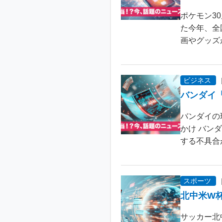
ポケモン3
た今年、全
画やグッズ
ビジネス
バンダイ
バンダイの
かけ バン
する不具合が
スポーツ
北中米W
サッカー北