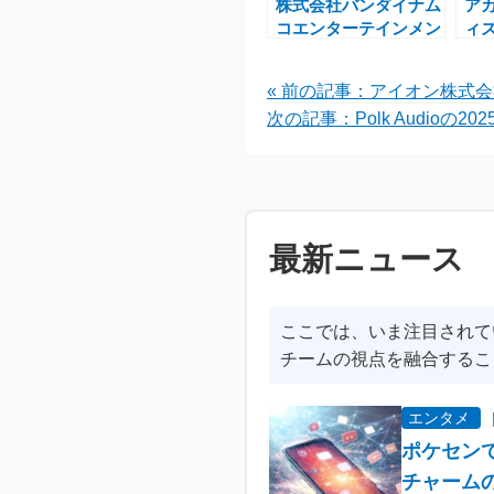
株式会社バンダイナム
ア
コエンターテインメン
ィ
トのSTEAMキーコー
で
ドセールが最大
う
« 前の記事：アイオン株式
90％OFFの魅力的な
次の記事：Polk Audio
キャンペーン
最新ニュース
ここでは、いま注目されて
チームの視点を融合するこ
エンタメ
ポケセン
チャーム