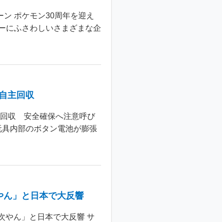
ン ポケモン30周年を迎え
ーにふさわしいさまざまな企
個自主回収
主回収 安全確保へ注意呼び
玩具内部のボタン電池が膨張
やん」と日本で大反響
次やん」と日本で大反響 サ