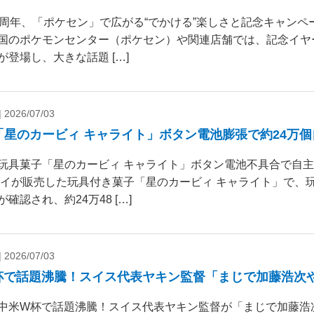
0周年、「ポケセン」で広がる“でかける”楽しさと記念キャンペー
国のポケモンセンター（ポケセン）や関連店舗では、記念イヤ
が登場し、大きな話題 […]
|
2026/07/03
「星のカービィ キャライト」ボタン電池膨張で約24万
玩具菓子「星のカービィ キャライト」ボタン電池不具合で自
ダイが販売した玩具付き菓子「星のカービィ キャライト」で、
確認され、約24万48 […]
|
2026/07/03
杯で話題沸騰！スイス代表ヤキン監督「まじで加藤浩次
中米W杯で話題沸騰！スイス代表ヤキン監督が「まじで加藤浩