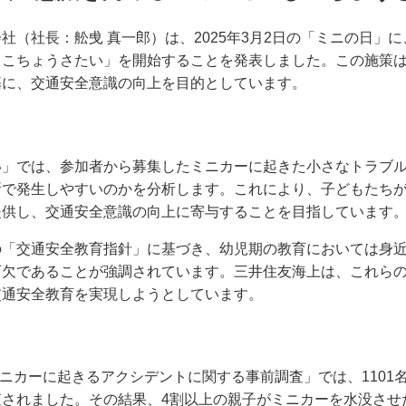
社（社長：舩曵 真一郎）は、2025年3月2日の「ミニの日」
じこちょうさたい」を開始することを発表しました。この施策
基に、交通安全意識の向上を目的としています。
い」では、参加者から募集したミニカーに起きた小さなトラブ
所で発生しやすいのかを分析します。これにより、子どもたち
提供し、交通安全意識の向上に寄与することを目指しています
の「交通安全教育指針」に基づき、幼児期の教育においては身
可欠であることが強調されています。三井住友海上は、これら
交通安全教育を実現しようとしています。
「ミニカーに起きるアクシデントに関する事前調査」では、110
査されました。その結果、4割以上の親子がミニカーを水没させ