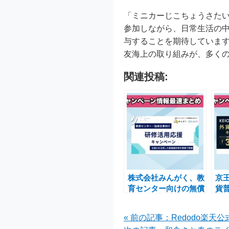
「ミニカーじこちょうさた
参加しながら、日常生活の
与することを期待していま
友海上の取り組みが、多く
関連投稿:
株式会社みんがく、教
京王
育センター向けの無償
貨
「研修活用応援キャン
ン
ペーン」を開始
典
« 前の記事：Redodo楽天