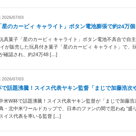
|
2026/07/03
「星のカービィ キャライト」ボタン電池膨張で約24万
玩具菓子「星のカービィ キャライト」ボタン電池不具合で自
ダイが販売した玩具付き菓子「星のカービィ キャライト」で、
確認され、約24万48 […]
|
2026/07/03
杯で話題沸騰！スイス代表ヤキン監督「まじで加藤浩次
中米W杯で話題沸騰！スイス代表ヤキン監督が「まじで加藤浩
典・北中米ワールドカップで、日本のファンの間で思わぬ “盛り
スイス代表を率いる監督 […]