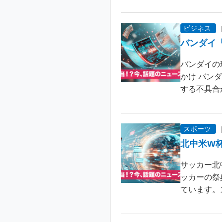
ビジネス
バンダイ
バンダイの
かけ バン
する不具合が
スポーツ
北中米W
サッカー北
ッカーの祭
ています。