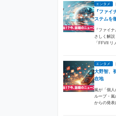
エンタメ
『ファイ
ステムを
『ファイナ
さしく解説
「FFVII 
エンタメ
大野智、
在地
嵐が「個人
ループ・嵐
からの発表