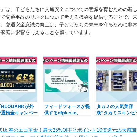
い」は、子どもたちに交通安全についての意識を育むための新
中で交通事故のリスクについて考える機会を提供することで、
す。交通安全意識の向上は、子どもたちの未来を守るために非
の家庭に影響を与えることを願っています。
NEOBANKが外
フィードフォースが提
タカミの人気美容
普通預金キャンペー
供するdfplus.io、
液“タカミスキンピ
を開始！魅力的な特
Yahoo! JAPAN 商品
ル”が期間限定でバ
を提供
情報掲載の無料化応援
エティショップに
公式店 春のエコ革命！最大25%OFFとポイント10倍還元の大感
キャンペーン開催
するキャンペーン