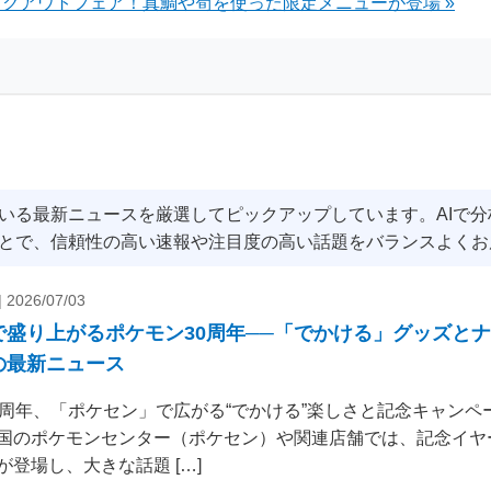
クアウトフェア！真鯛や筍を使った限定メニューが登場 »
いる最新ニュースを厳選してピックアップしています。AIで
とで、信頼性の高い速報や注目度の高い話題をバランスよくお
|
2026/07/03
で盛り上がるポケモン30周年──「でかける」グッズと
の最新ニュース
0周年、「ポケセン」で広がる“でかける”楽しさと記念キャンペー
国のポケモンセンター（ポケセン）や関連店舗では、記念イヤ
が登場し、大きな話題 […]