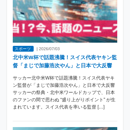
スポーツ
|
2026/07/03
北中米W杯で話題沸騰！スイス代表ヤキン監
督「まじで加藤浩次やん」と日本で大反響
サッカー北中米W杯で話題沸騰！スイス代表ヤキ
ン監督が「まじで加藤浩次やん」と日本で大反響
サッカーの祭典・北中米ワールドカップで、日本
のファンの間で思わぬ “盛り上がりポイント” が生
まれています。スイス代表を率いる監督 […]