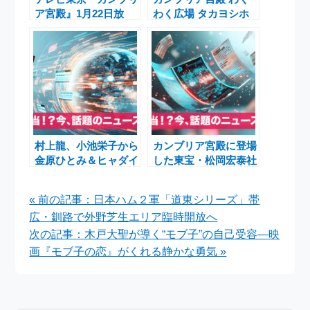
ア宮殿』1月22日放
わく広場 タカヨシホ
送：バルニバービの
ールディングス 産直
「バッドロケーション
プラットフォーム 月
戦略」で常識破りの経
3000万円
営に迫る
村上龍、小池栄子から
カンブリア宮殿に登場
金原ひとみ＆ヒャダイ
した東宝・松岡宏泰社
ンへ 「カンブリア宮
長 『鬼滅の刃』『ゴ
殿」20年でMC交代リ
ジラ』『国宝』ヒット
« 前の記事：日本ハム２軍「道東シリーズ」帯
ニューアル
連発の秘密
広・釧路で外野芝生エリア臨時開放へ
次の記事：木戸大聖が導く“モブ子”の自己受容―映
画『モブ子の恋』がくれる静かな勇気 »