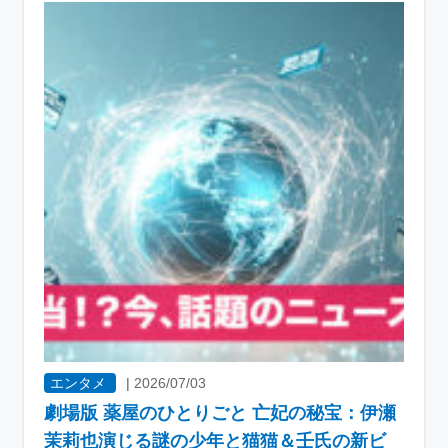
エンタメ
|
2026/07/03
劇場版 薬屋のひとりごと 亡妃の秘宝：伊瀬
茉莉也演じる謎の少年と猫猫＆壬氏の新ビ