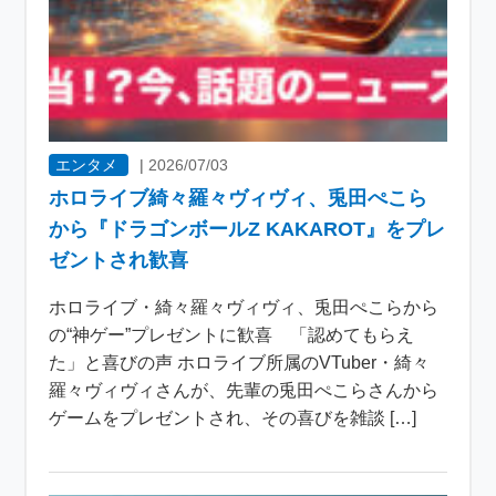
エンタメ
|
2026/07/03
ホロライブ綺々羅々ヴィヴィ、兎田ぺこら
から『ドラゴンボールZ KAKAROT』をプレ
ゼントされ歓喜
ホロライブ・綺々羅々ヴィヴィ、兎田ぺこらから
の“神ゲー”プレゼントに歓喜 「認めてもらえ
た」と喜びの声 ホロライブ所属のVTuber・綺々
羅々ヴィヴィさんが、先輩の兎田ぺこらさんから
ゲームをプレゼントされ、その喜びを雑談 […]