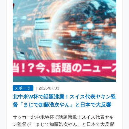
スポーツ
|
2026/07/03
北中米W杯で話題沸騰！スイス代表ヤキン監
督「まじで加藤浩次やん」と日本で大反響
サッカー北中米W杯で話題沸騰！スイス代表ヤキ
ン監督が「まじで加藤浩次やん」と日本で大反響