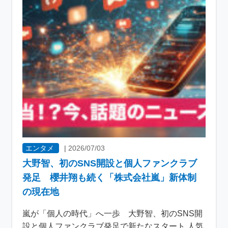
エンタメ
|
2026/07/03
大野智、初のSNS開設と個人ファンクラブ
発足 櫻井翔も続く「株式会社嵐」新体制
の現在地
嵐が「個人の時代」へ一歩 大野智、初のSNS開
設と個人ファンクラブ発足で新たなスタート 人気