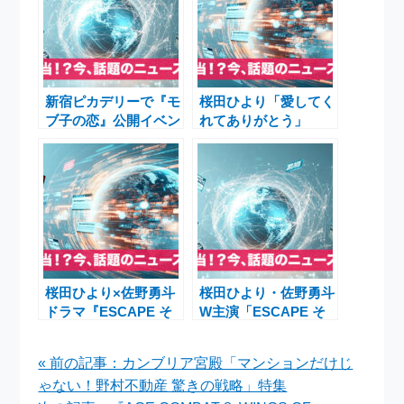
新宿ピカデリーで『モ
桜田ひより「愛してく
ブ子の恋』公開イベン
れてありがとう」
ト 唐田えりか・木戸
『ESCAPE それは誘
大聖・草川拓弥が会場
拐のはずだった』最終
を魅了
回が生んだ“ロス”と
感謝
桜田ひより×佐野勇斗
桜田ひより・佐野勇斗
ドラマ『ESCAPE そ
W主演「ESCAPE そ
れは誘拐のはずだっ
れは誘拐のはずだっ
た』W主演による奇妙
た」心揺さぶる新水曜
« 前の記事：カンブリア宮殿「マンションだけじ
な逃避行の物語
ドラマ徹底解説
ゃない！野村不動産 驚きの戦略」特集