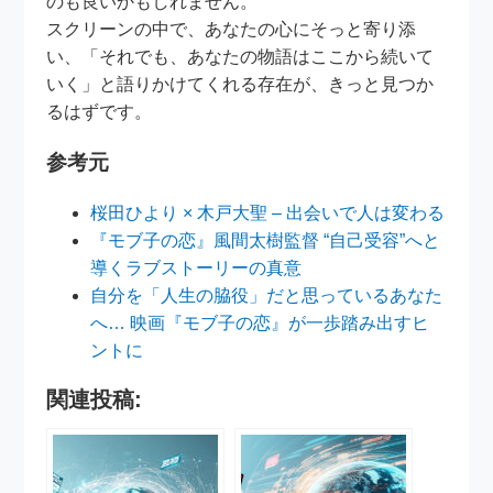
のも良いかもしれません。
スクリーンの中で、あなたの心にそっと寄り添
い、「それでも、あなたの物語はここから続いて
いく」と語りかけてくれる存在が、きっと見つか
るはずです。
参考元
桜田ひより × 木戸大聖 – 出会いで人は変わる
『モブ子の恋』風間太樹監督 “自己受容”へと
導くラブストーリーの真意
自分を「人生の脇役」だと思っているあなた
へ… 映画『モブ子の恋』が一歩踏み出すヒ
ントに
関連投稿: