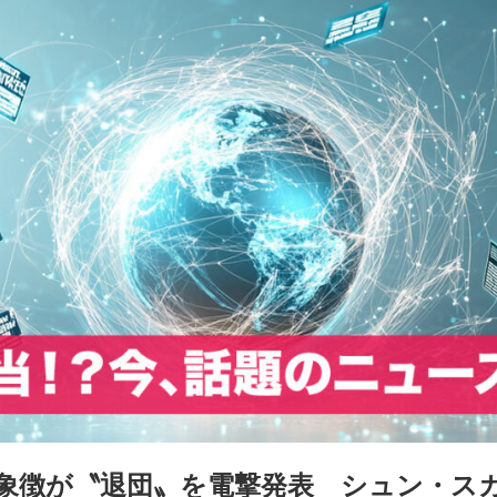
象徴が〝退団〟を電撃発表 シュン・ス