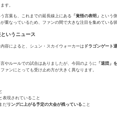
えます。
いう言葉も、これまでの延長線上にある
「覚悟の表明」
という
いが重なっているため、ファンの間で大きな注目を集めている
表というニュース
ス内容によると、シュン・スカイウォーカーは
ドラゴンゲート
発言やルールでの試合はありましたが、今回のように
「退団」
、ファンにとっても受け止め方が大きく異なります。
と
と表現されていること
まだ
リングに上がる予定の大会が残っている
こと