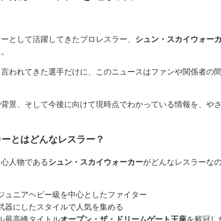
ターとして活躍してきたプロレスラー、
シュン・スカイウォー
た。
も言われてきた選手だけに、このニュースはファンや関係者の
や背景、そして今後に向けて現時点でわかっている情報を、や
カーとはどんなレスラー？
中心人物である
シュン・スカイウォーカー
がどんなレスラーな
ジュニアヘビー級を中心としたファイター
武器にしたスタイルで人気を集める
ル最高峰タイトル
オープン・ザ・ドリームゲート王座
を戴冠し