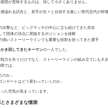
の退団が意味するものは、決して小さくありません。
ド感溢れる試合と、若手が次々と台頭する激しい世代交代が特
の出撃など、ビッグマッチの中心に立ち続けてきた存在
して団体の頂点に君臨するポジションを経験
の強いストーリーラインでも重要な役割を担ってきた選手
をかき回してきたキーマン
の一人でした。
な戦力を失うだけでなく、ストーリーラインの組み立てにも大
の間では、
うのか」
ゴンゲートはどう変わっていくのか」
じった空気が高まっています。
揺とさまざまな憶測