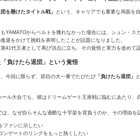
退団を懸けたタイトル戦」
という、キャリアでも重要な局面を
もYAMATOからベルトを獲れなかった場合には、シュン・ス
の進退をかけて挑戦を表明したことが話題になりました。
第41代王者として再び頂点に立ち、その覚悟と実力を改めて
た「負けたら退団」という覚悟
は、今回に限らず、節目の大一番でたびたび
「負けたら退団」
念ホール大会でも、彼はドリームゲート王座戦に臨むにあたり、
では、なぜ自らそんな過酷な十字架を背負うのか、その理由を
をファンに示したい
ゴンゲートのリングをもっと熱くしたい