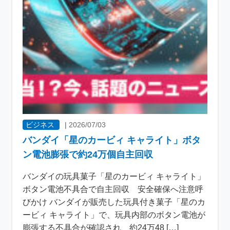
ビジネス
|
2026/07/03
バンダイ「星のカービィ キャライト」ボタ
ン電池膨張で約24万個自主回収
バンダイの玩具菓子「星のカービィ キャライト」
ボタン電池不具合で自主回収 安全確保へ注意呼
びかけ バンダイが販売した玩具付き菓子「星のカ
ービィ キャライト」で、玩具内部のボタン電池が
膨張する不具合が確認され、約24万48 […]