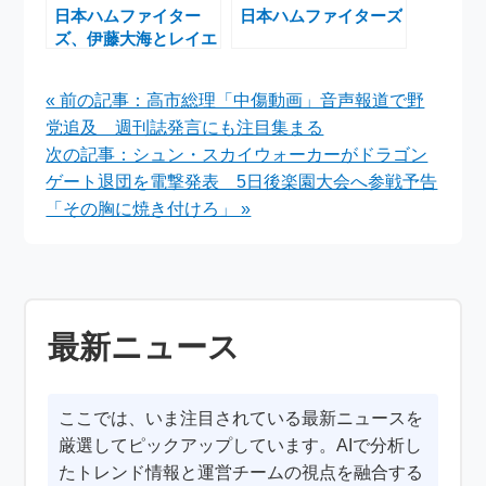
日本ハムファイター
日本ハムファイターズ
ズ、伊藤大海とレイエ
スが巻き返しの鍵に
5/29～31スポンサーイ
« 前の記事：高市総理「中傷動画」音声報道で野
ベントも開催
党追及 週刊誌発言にも注目集まる
次の記事：シュン・スカイウォーカーがドラゴン
ゲート退団を電撃発表 5日後楽園大会へ参戦予告
「その胸に焼き付けろ」 »
最新ニュース
ここでは、いま注目されている最新ニュースを
厳選してピックアップしています。AIで分析し
たトレンド情報と運営チームの視点を融合する