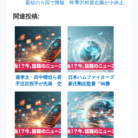
最短の５回で降板 昨季沢村賞右腕が小休止
関連投稿:
達孝太・田中晴也ら若
日本ハムファイターズ
手注目投手が先発 交
新庄剛志監督「96勝
流戦を彩る29日の予
宣言」 清宮幸太郎
告先発
「圧倒的に勝ちます」
開幕スペシャルパーテ
ィー