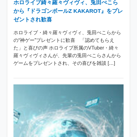
ホロライブ綺々羅々ヴィヴィ、兎田ぺこら
から『ドラゴンボールZ KAKAROT』をプレ
ゼントされ歓喜
ホロライブ・綺々羅々ヴィヴィ、兎田ぺこらから
の“神ゲー”プレゼントに歓喜 「認めてもらえ
た」と喜びの声 ホロライブ所属のVTuber・綺々
羅々ヴィヴィさんが、先輩の兎田ぺこらさんから
ゲームをプレゼントされ、その喜びを雑談 […]