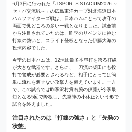
6月3日に行われた「J SPORTS STADIUM2026 ～
セ・パ交流戦～」の広島東洋カープ対北海道日本
ハムファイターズ戦は、日本ハムにとって攻守の
両面で見どころの多い一戦となりました。試合前
から注目されていたのは、昨季のリベンジに挑む
打線の勢いと、スライド登板となった伊藤大海の
投球内容でした。
今季の日本ハムは、12球団最多本塁打を誇る打線
が大きな武器です。さらに、二刀流の柴田にも投
打で警戒が必要とされるなど、相手にとっては簡
単に流れを渡せない攻撃力を備えています。一方
で、この試合では昨季沢村賞右腕の伊藤が今季最
短となる5回で降板し、先発陣の小休止という形で
試合を終えました。
注目されたのは「打線の強さ」と「先発の
状態」