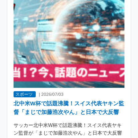
スポーツ
|
2026/07/03
北中米W杯で話題沸騰！スイス代表ヤキン監
督「まじで加藤浩次やん」と日本で大反響
サッカー北中米W杯で話題沸騰！スイス代表ヤキ
ン監督が「まじで加藤浩次やん」と日本で大反響