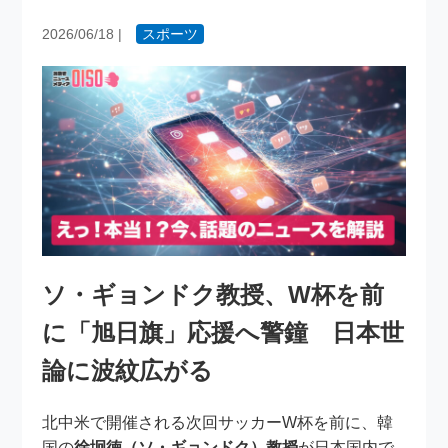
2026/06/18
|
スポーツ
ソ・ギョンドク教授、W杯を前
に「旭日旗」応援へ警鐘 日本世
論に波紋広がる
北中米で開催される次回サッカーW杯を前に、韓
国の
徐坰徳（ソ・ギョンドク）教授
が日本国内で