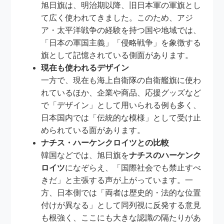
旭日旗は、明治期以降、旧日本軍の軍旗とし
て広く使われてきました。このため、アジ
ア・太平洋戦争の経験を持つ国や地域では、
「日本の軍国主義」「侵略戦争」を象徴する
旗として記憶されている側面があります。
現在も使われるデザイン
一方で、現在も海上自衛隊の自衛艦旗に使わ
れているほか、企業や商品、応援グッズなど
で「デザイン」として用いられる例も多く、
日本国内では「伝統的な模様」として受け止
められている面があります。
ナチス・ハーケンクロイツとの比較
韓国などでは、旭日旗を
ナチスのハーケンク
ロイツ
になぞらえ、「国際社会でも禁止すべ
きだ」と主張する声が上がっています。一
方、日本側では「両者は歴史的・法的な位置
付けが異なる」として同列視に反発する意見
も根強く、ここにも大きな認識の隔たりがあ