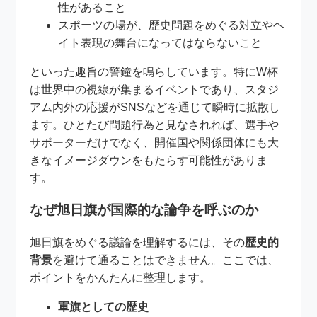
性があること
スポーツの場が、歴史問題をめぐる対立やヘ
イト表現の舞台になってはならないこと
といった趣旨の警鐘を鳴らしています。特にW杯
は世界中の視線が集まるイベントであり、スタジ
アム内外の応援がSNSなどを通じて瞬時に拡散し
ます。ひとたび問題行為と見なされれば、選手や
サポーターだけでなく、開催国や関係団体にも大
きなイメージダウンをもたらす可能性がありま
す。
なぜ旭日旗が国際的な論争を呼ぶのか
旭日旗をめぐる議論を理解するには、その
歴史的
背景
を避けて通ることはできません。ここでは、
ポイントをかんたんに整理します。
軍旗としての歴史