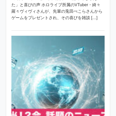
た」と喜びの声 ホロライブ所属のVTuber・綺々
羅々ヴィヴィさんが、先輩の兎田ぺこらさんから
ゲームをプレゼントされ、その喜びを雑談 […]