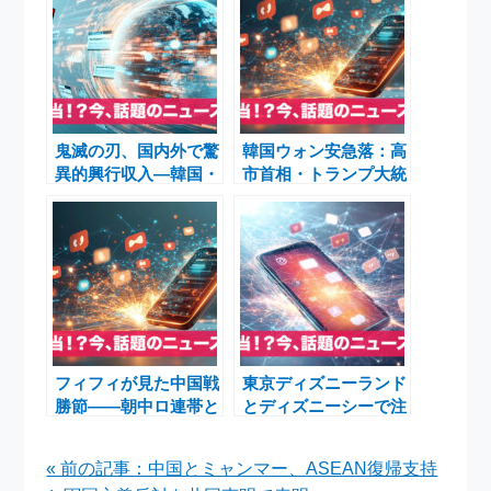
鬼滅の刃、国内外で驚
韓国ウォン安急落：高
異的興行収入—韓国・
市首相・トランプ大統
東アジア映画ランキン
領影響で外為コントロ
グを席巻！
ールタワー不在、外為
相場大混乱（中央日
報）
フィフィが見た中国戦
東京ディズニーランド
勝節――朝中ロ連帯と
とディズニーシーで注
日本の「国益」論争
目されたインド人観光
客の行動とマナー問題
« 前の記事：中国とミャンマー、ASEAN復帰支持