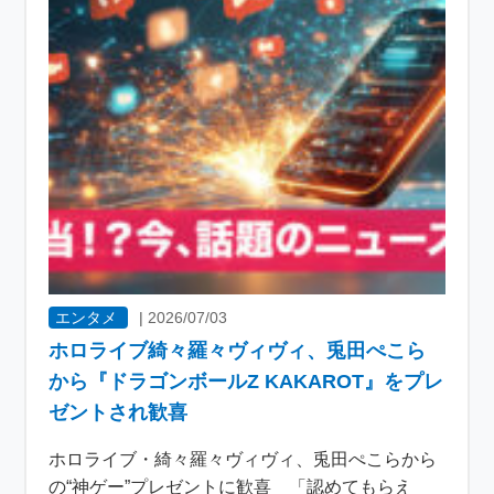
エンタメ
|
2026/07/03
ホロライブ綺々羅々ヴィヴィ、兎田ぺこら
から『ドラゴンボールZ KAKAROT』をプレ
ゼントされ歓喜
ホロライブ・綺々羅々ヴィヴィ、兎田ぺこらから
の“神ゲー”プレゼントに歓喜 「認めてもらえ