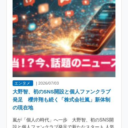
エンタメ
|
2026/07/03
大野智、初のSNS開設と個人ファンクラブ
発足 櫻井翔も続く「株式会社嵐」新体制
の現在地
嵐が「個人の時代」へ一歩 大野智、初のSNS開
設と個人ファンクラブ発足で新たなスタート 人気