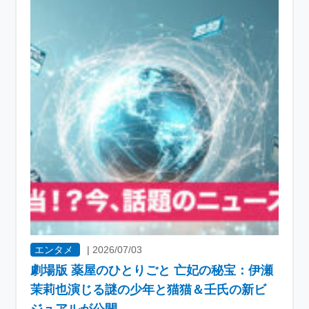
エンタメ
|
2026/07/03
劇場版 薬屋のひとりごと 亡妃の秘宝：伊瀬
茉莉也演じる謎の少年と猫猫＆壬氏の新ビ