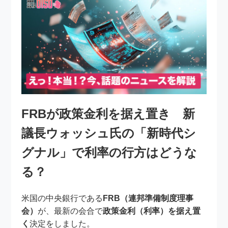
FRBが政策金利を据え置き 新
議長ウォッシュ氏の「新時代シ
グナル」で利率の行方はどうな
る？
米国の中央銀行である
FRB（連邦準備制度理事
会）
が、最新の会合で
政策金利（利率）を据え置
く
決定をしました。