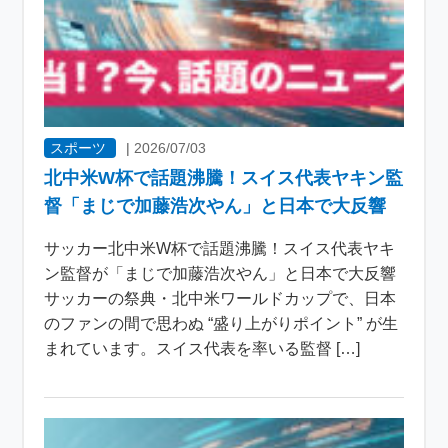
スポーツ
|
2026/07/03
北中米W杯で話題沸騰！スイス代表ヤキン監
督「まじで加藤浩次やん」と日本で大反響
サッカー北中米W杯で話題沸騰！スイス代表ヤキ
ン監督が「まじで加藤浩次やん」と日本で大反響
サッカーの祭典・北中米ワールドカップで、日本
のファンの間で思わぬ “盛り上がりポイント” が生
まれています。スイス代表を率いる監督 […]