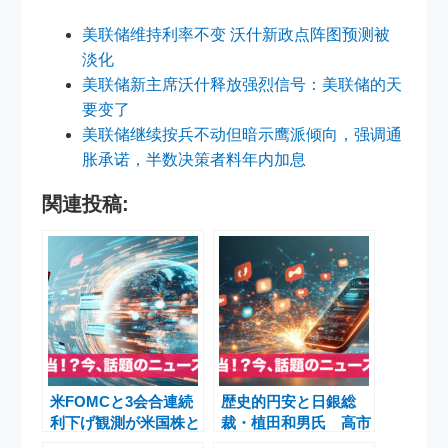
美联储维持利率不变 沃什新政点阵图预测被
淡化
美联储新主席沃什释放强烈信号：美联储的天
要变了
美联储继续按兵不动但暗示鹰派倾向，强调通
胀承诺，半数决策者料年内加息
関連投稿:
米FOMCと3会合連続
歴史的円安と日銀総
利下げ観測が米国株と
裁・植田和男氏 高市
ビットコインに与える
政権下で加速する利上