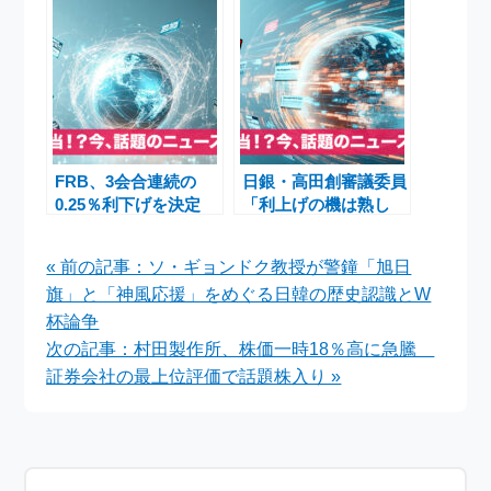
影響
げの岐路
FRB、3会合連続の
日銀・高田創審議委員
0.25％利下げを決定
「利上げの機は熟し
FOMC速報と来年の利
た」— 物価2％目標達
下げ見通し
成と政策転換の背景
« 前の記事：ソ・ギョンドク教授が警鐘「旭日
旗」と「神風応援」をめぐる日韓の歴史認識とW
杯論争
次の記事：村田製作所、株価一時18％高に急騰
証券会社の最上位評価で話題株入り »