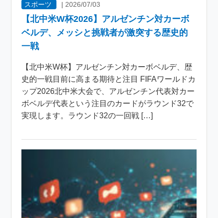
スポーツ
|
2026/07/03
【北中米W杯2026】アルゼンチン対カーボ
ベルデ、メッシと挑戦者が激突する歴史的
一戦
【北中米W杯】アルゼンチン対カーボベルデ、歴
史的一戦目前に高まる期待と注目 FIFAワールドカ
ップ2026北中米大会で、アルゼンチン代表対カー
ボベルデ代表という注目のカードがラウンド32で
実現します。ラウンド32の一回戦 […]