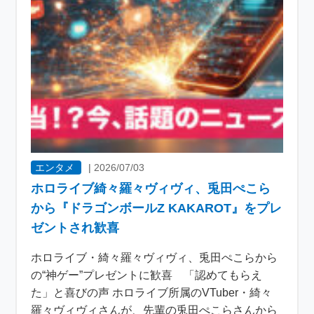
エンタメ
|
2026/07/03
ホロライブ綺々羅々ヴィヴィ、兎田ぺこら
から『ドラゴンボールZ KAKAROT』をプレ
ゼントされ歓喜
ホロライブ・綺々羅々ヴィヴィ、兎田ぺこらから
の“神ゲー”プレゼントに歓喜 「認めてもらえ
た」と喜びの声 ホロライブ所属のVTuber・綺々
羅々ヴィヴィさんが、先輩の兎田ぺこらさんから