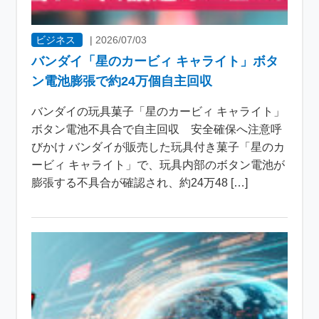
ビジネス
|
2026/07/03
バンダイ「星のカービィ キャライト」ボタ
ン電池膨張で約24万個自主回収
バンダイの玩具菓子「星のカービィ キャライト」
ボタン電池不具合で自主回収 安全確保へ注意呼
びかけ バンダイが販売した玩具付き菓子「星のカ
ービィ キャライト」で、玩具内部のボタン電池が
膨張する不具合が確認され、約24万48 […]