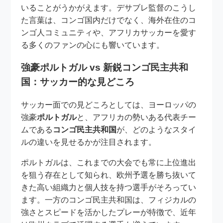
いることがうかがえます。デサブレ監督のこうし
た言葉は、コンゴ国内だけでなく、海外在住のコ
ンゴ人コミュニティや、アフリカサッカーを愛す
る多くのファンの心にも響いています。
強豪ポルトガル vs 新鋭コンゴ民主共和
国：サッカー的な見どころ
サッカー面での見どころとしては、ヨーロッパの
強豪
ポルトガル
と、アフリカの勢いある代表チー
ムである
コンゴ民主共和国
が、どのようなスタイ
ルの違いを見せるかが注目されます。
ポルトガルは、これまでの大会でも常に上位進出
を狙う存在として知られ、欧州予選を勝ち抜いて
きた高い組織力と個人技を持つ選手がそろってい
ます。一方のコンゴ民主共和国は、フィジカルの
強さとスピードを活かしたプレーが特徴で、近年