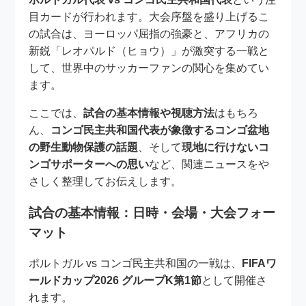
目カードが行われます。大会序盤を盛り上げるこ
の試合は、ヨーロッパ屈指の強豪と、アフリカの
新鋭「レオパルド（ヒョウ）」が激突する一戦と
して、世界中のサッカーファンの関心を集めてい
ます。
ここでは、
試合の基本情報や視聴方法
はもちろ
ん、
コンゴ民主共和国代表が象徴するコンゴ盆地
の野生動物保護の話題
、そして
現地に行けないコ
ンゴサポーターへの思い
など、関連ニュースをや
さしく整理してお伝えします。
試合の基本情報：日時・会場・大会フォー
マット
ポルトガル vs コンゴ民主共和国の一戦は、
FIFAワ
ールドカップ2026 グループK第1節
として開催さ
れます。