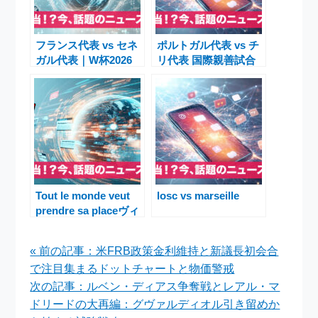
フランス代表 vs セネ
ポルトガル代表 vs チ
ガル代表｜W杯2026
リ代表 国際親善試合
グループI初戦の視聴
プレビュー：W杯前哨
方法と見どころ
戦の行方
Tout le monde veut
losc vs marseille
prendre sa placeヴィ
ンセント敗退とシリ
ル・フェローの快挙、
« 前の記事：米FRB政策金利維持と新議長初会合
視聴率最高記録の軌跡
で注目集まるドットチャートと物価警戒
次の記事：ルベン・ディアス争奪戦とレアル・マ
ドリードの大再編：グヴァルディオル引き留めか