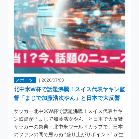
スポーツ
|
2026/07/03
北中米W杯で話題沸騰！スイス代表ヤキン監
督「まじで加藤浩次やん」と日本で大反響
サッカー北中米W杯で話題沸騰！スイス代表ヤキ
ン監督が「まじで加藤浩次やん」と日本で大反響
サッカーの祭典・北中米ワールドカップで、日本
のファンの間で思わぬ “盛り上がりポイント” が生