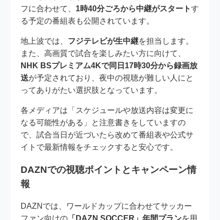
フに合わせて、
1時40分ごろから中継がスタート
す
る予定の番組表も公開されています。
地上波では、
フジテレビが生中継
を担当します。
また、高画質で試合を楽しみたい方に向けて、
NHK BSプレミアム4Kで同日17時30分から録画放
送
が予定されており、夜中の視聴が難しい人にと
ってありがたい選択肢となっています。
各メディアは「スケジュールや放送内容は変更に
なる可能性がある」と注意書きをしていますの
で、試合当日が近づいたら改めて番組表や公式サ
イトで最新情報をチェックすると安心です。
DAZNでの視聴ポイントとキャンペーン情
報
DAZNでは、ワールドカップに合わせてサッカー
ファン向けの
「DAZN SOCCER」年間プラン
を用