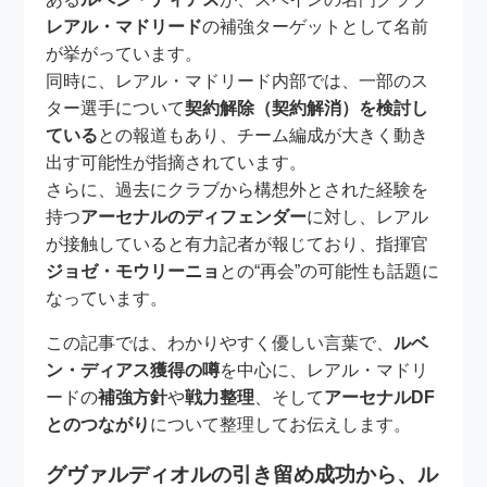
レアル・マドリード
の補強ターゲットとして名前
が挙がっています。
同時に、レアル・マドリード内部では、一部のス
ター選手について
契約解除（契約解消）を検討し
ている
との報道もあり、チーム編成が大きく動き
出す可能性が指摘されています。
さらに、過去にクラブから構想外とされた経験を
持つ
アーセナルのディフェンダー
に対し、レアル
が接触していると有力記者が報じており、指揮官
ジョゼ・モウリーニョ
との“再会”の可能性も話題に
なっています。
この記事では、わかりやすく優しい言葉で、
ルベ
ン・ディアス獲得の噂
を中心に、レアル・マドリ
ードの
補強方針
や
戦力整理
、そして
アーセナルDF
とのつながり
について整理してお伝えします。
グヴァルディオルの引き留め成功から、ル