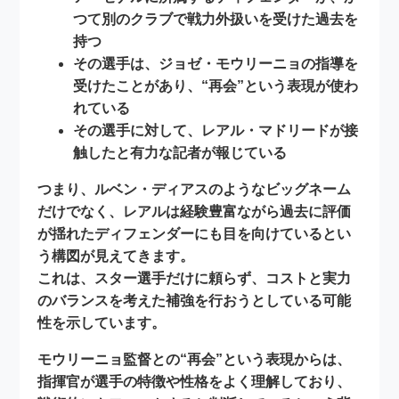
つて別のクラブで
戦力外扱い
を受けた過去を
持つ
その選手は、
ジョゼ・モウリーニョ
の指導を
受けたことがあり、“再会”という表現が使わ
れている
その選手に対して、
レアル・マドリードが接
触した
と有力な記者が報じている
つまり、ルベン・ディアスのようなビッグネーム
だけでなく、レアルは
経験豊富ながら過去に評価
が揺れたディフェンダー
にも目を向けているとい
う構図が見えてきます。
これは、スター選手だけに頼らず、
コストと実力
のバランス
を考えた補強を行おうとしている可能
性を示しています。
モウリーニョ監督との“再会”という表現からは、
指揮官が選手の特徴や性格をよく理解しており、