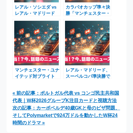
レアル・ソシエダ vs
カラバオカップ準々決
レアル・マドリード
勝「マンチェスター・
2025年9月13日｜注目
シティ対ブレントフォ
のラ・リーガ大一番を
ード」放送・配信ガイ
現地から徹底解説
ドと試合の見どころ
マンチェスター・ユナ
レアル・マドリード、
イテッド対ブライト
スーペルコパ準決勝で
ン：プレミアリーグ第
重圧のマドリード・ダ
9節の注目対決と三笘
ービーへ――エンバペ
« 前の記事：ポルトガル代表 vs コンゴ民主共和国
薫の出場状況
不在とバルサ追い風の
代表｜W杯2026グループK注目カードと視聴方法
中で試される「白い巨
人」
次の記事：カーボベルデ40歳GKと母のビザ問題、
そしてPolymarketで924万ドルを動かしたW杯24
時間のドラマ »