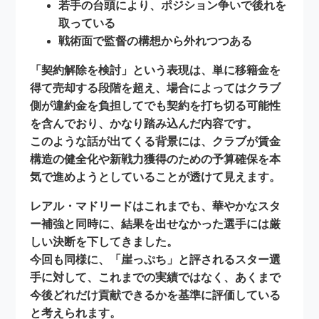
若手の台頭により、ポジション争いで後れを
取っている
戦術面で監督の構想から外れつつある
「契約解除を検討」という表現は、単に移籍金を
得て売却する段階を超え、場合によってはクラブ
側が
違約金を負担してでも契約を打ち切る可能性
を含んでおり、かなり踏み込んだ内容です。
このような話が出てくる背景には、クラブが
賃金
構造の健全化
や
新戦力獲得のための予算確保
を本
気で進めようとしていることが透けて見えます。
レアル・マドリードはこれまでも、華やかなスタ
ー補強と同時に、結果を出せなかった選手には厳
しい決断を下してきました。
今回も同様に、「崖っぷち」と評されるスター選
手に対して、これまでの実績ではなく、あくまで
今後どれだけ貢献できるか
を基準に評価している
と考えられます。