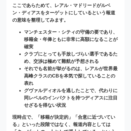
ここであらためて、レアル・マドリードが
ルベ
ン・ディアス
をターゲットにしているという報道
の意味を整理してみます。
マンチェスター・シティの守備の要であり、
移籍金・年俸ともに
非常に高額になることが
確実
クラブにとっても手放しづらい選手であるた
め、交渉は
極めて難航
が予想される
それでも名前が挙がるのは、レアルが
世界最
高峰クラスのCBを本気で探している
ことの
表れ
グヴァルディオルを逃したことで、代わりに
同レベルのインパクトを持つディアスに注目
せざるを得ない
状況
現時点で、「移籍が決定的」「合意に近づいてい
る」といった段階ではなく、報道内容としては