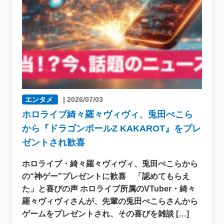
エンタメ
|
2026/07/03
ホロライブ綺々羅々ヴィヴィ、兎田ぺこら
から『ドラゴンボールZ KAKAROT』をプレ
ゼントされ歓喜
ホロライブ・綺々羅々ヴィヴィ、兎田ぺこらから
の“神ゲー”プレゼントに歓喜 「認めてもらえ
た」と喜びの声 ホロライブ所属のVTuber・綺々
羅々ヴィヴィさんが、先輩の兎田ぺこらさんから
ゲームをプレゼントされ、その喜びを雑談 […]