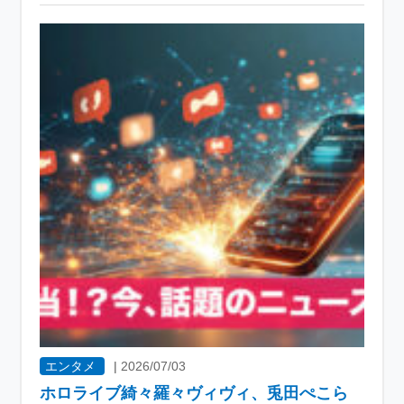
エンタメ
|
2026/07/03
ホロライブ綺々羅々ヴィヴィ、兎田ぺこら