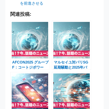
を前進させる
関連投稿:
AFCON2025 グループ
マルセイユ対パリSG
F：コートジボワー
延期騒動と2025年バ
ル、カメルーン、ガボ
ロンドール授賞式 ─
ン、モザンビークの死
フランス・ダービーが
の組
世界の話題に