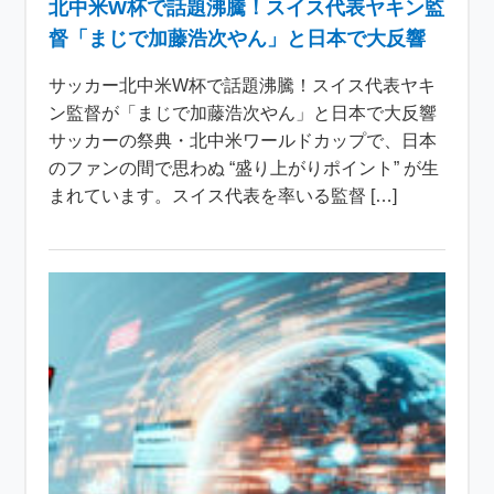
北中米W杯で話題沸騰！スイス代表ヤキン監
督「まじで加藤浩次やん」と日本で大反響
サッカー北中米W杯で話題沸騰！スイス代表ヤキ
ン監督が「まじで加藤浩次やん」と日本で大反響
サッカーの祭典・北中米ワールドカップで、日本
のファンの間で思わぬ “盛り上がりポイント” が生
まれています。スイス代表を率いる監督 […]