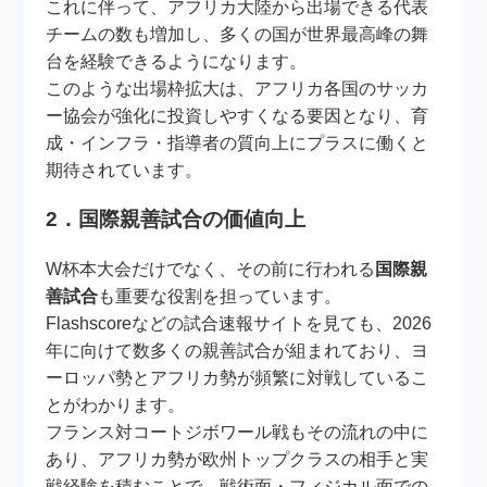
これに伴って、アフリカ大陸から出場できる代表
チームの数も増加し、多くの国が世界最高峰の舞
台を経験できるようになります。
このような出場枠拡大は、アフリカ各国のサッカ
ー協会が強化に投資しやすくなる要因となり、育
成・インフラ・指導者の質向上にプラスに働くと
期待されています。
2．国際親善試合の価値向上
W杯本大会だけでなく、その前に行われる
国際親
善試合
も重要な役割を担っています。
Flashscoreなどの試合速報サイトを見ても、2026
年に向けて数多くの親善試合が組まれており、ヨ
ーロッパ勢とアフリカ勢が頻繁に対戦しているこ
とがわかります。
フランス対コートジボワール戦もその流れの中に
あり、アフリカ勢が欧州トップクラスの相手と実
戦経験を積むことで、戦術面・フィジカル面での