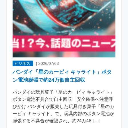
ビジネス
|
2026/07/03
バンダイ「星のカービィ キャライト」ボタ
ン電池膨張で約24万個自主回収
バンダイの玩具菓子「星のカービィ キャライト」
ボタン電池不具合で自主回収 安全確保へ注意呼
びかけ バンダイが販売した玩具付き菓子「星のカ
ービィ キャライト」で、玩具内部のボタン電池が
膨張する不具合が確認され、約24万48 […]