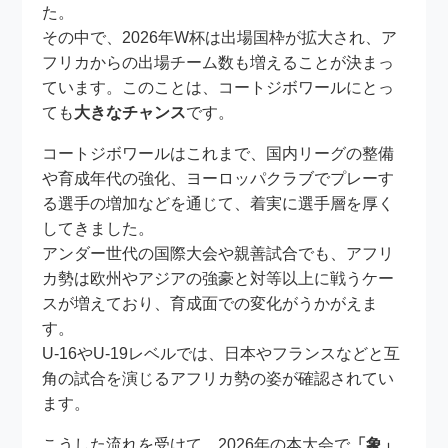
た。
その中で、2026年W杯は出場国枠が拡大され、ア
フリカからの出場チーム数も増えることが決まっ
ています。このことは、コートジボワールにとっ
ても
大きなチャンス
です。
コートジボワールはこれまで、国内リーグの整備
や育成年代の強化、ヨーロッパクラブでプレーす
る選手の増加などを通じて、着実に選手層を厚く
してきました。
アンダー世代の国際大会や親善試合でも、アフリ
カ勢は欧州やアジアの強豪と対等以上に戦うケー
スが増えており、育成面での変化がうかがえま
す。
U-16やU-19レベルでは、日本やフランスなどと互
角の試合を演じるアフリカ勢の姿が確認されてい
ます。
こうした流れを受けて、2026年の本大会で
「象」