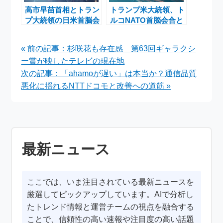
高市早苗首相とトラン
トランプ米大統領、ト
プ大統領の日米首脳会
ルコNATO首脳会合と
談 ホルムズ海峡艦船
フランスG7サミット
派遣要請が焦点
出席へ
« 前の記事：杉咲花も存在感 第63回ギャラクシ
ー賞が映したテレビの現在地
次の記事：「ahamoが遅い」は本当か？通信品質
悪化に揺れるNTTドコモと改善への道筋 »
最新ニュース
ここでは、いま注目されている最新ニュースを
厳選してピックアップしています。AIで分析し
たトレンド情報と運営チームの視点を融合する
ことで、信頼性の高い速報や注目度の高い話題