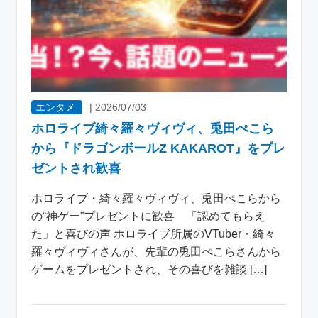
エンタメ
|
2026/07/03
ホロライブ綺々羅々ヴィヴィ、兎田ぺこら
から『ドラゴンボールZ KAKAROT』をプレ
ゼントされ歓喜
ホロライブ・綺々羅々ヴィヴィ、兎田ぺこらから
の“神ゲー”プレゼントに歓喜 「認めてもらえ
た」と喜びの声 ホロライブ所属のVTuber・綺々
羅々ヴィヴィさんが、先輩の兎田ぺこらさんから
ゲームをプレゼントされ、その喜びを雑談 […]