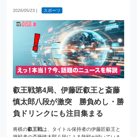
2026/05/23
|
スポーツ
叡王戦第4局、伊藤匠叡王と斎藤
慎太郎八段が激突 勝負めし・勝
負ドリンクにも注目集まる
将棋の
叡王戦
は、タイトル保持者の伊藤匠叡王と
挑戦者の斎藤慎太郎八段による熱戦が続いていま