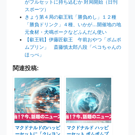
がフルセットに持ち込むか 対局開始（日刊
スポーツ）
きょう第４局の叡王戦「勝負めし」１２種
「勝負ドリンク」４種、いかが…開催地の地
元食材・犬鳴ポークなどふんだん使い
【叡王戦】伊藤匠叡王 午前おやつ「ポムポ
ムプリン」 斎藤慎太郎八段「ペコちゃんの
ほっぺ」
関連投稿:
マクドナルドのハッピ
マクドナルド ハッピ
ーセットに「クレヨン
ーセット ポムポムプ