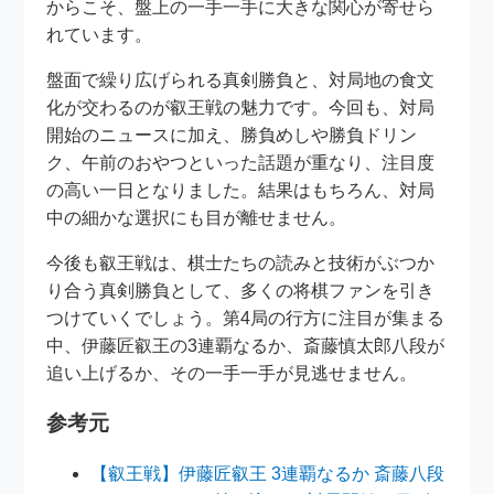
からこそ、盤上の一手一手に大きな関心が寄せら
れています。
盤面で繰り広げられる真剣勝負と、対局地の食文
化が交わるのが叡王戦の魅力です。今回も、対局
開始のニュースに加え、勝負めしや勝負ドリン
ク、午前のおやつといった話題が重なり、注目度
の高い一日となりました。結果はもちろん、対局
中の細かな選択にも目が離せません。
今後も叡王戦は、棋士たちの読みと技術がぶつか
り合う真剣勝負として、多くの将棋ファンを引き
つけていくでしょう。第4局の行方に注目が集まる
中、伊藤匠叡王の3連覇なるか、斎藤慎太郎八段が
追い上げるか、その一手一手が見逃せません。
参考元
【叡王戦】伊藤匠叡王 3連覇なるか 斎藤八段