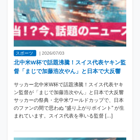
スポーツ
|
2026/07/03
北中米W杯で話題沸騰！スイス代表ヤキン監
督「まじで加藤浩次やん」と日本で大反響
サッカー北中米W杯で話題沸騰！スイス代表ヤキ
ン監督が「まじで加藤浩次やん」と日本で大反響
サッカーの祭典・北中米ワールドカップで、日本
のファンの間で思わぬ “盛り上がりポイント” が生
まれています。スイス代表を率いる監督 […]