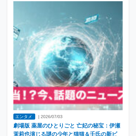
エンタメ
|
2026/07/03
劇場版 薬屋のひとりごと 亡妃の秘宝：伊瀬
茉莉也演じる謎の少年と猫猫＆壬氏の新ビ