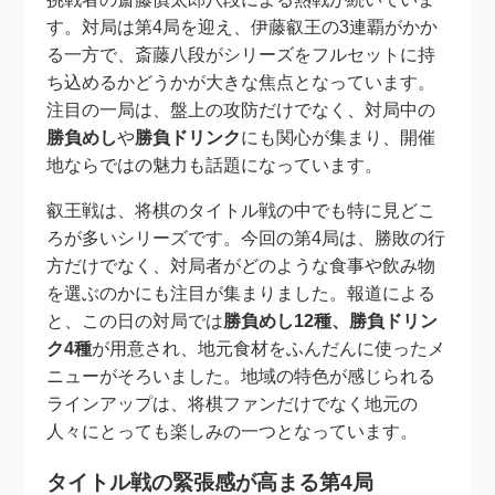
す。対局は第4局を迎え、伊藤叡王の3連覇がかか
る一方で、斎藤八段がシリーズをフルセットに持
ち込めるかどうかが大きな焦点となっています。
注目の一局は、盤上の攻防だけでなく、対局中の
勝負めし
や
勝負ドリンク
にも関心が集まり、開催
地ならではの魅力も話題になっています。
叡王戦は、将棋のタイトル戦の中でも特に見どこ
ろが多いシリーズです。今回の第4局は、勝敗の行
方だけでなく、対局者がどのような食事や飲み物
を選ぶのかにも注目が集まりました。報道による
と、この日の対局では
勝負めし12種、勝負ドリン
ク4種
が用意され、地元食材をふんだんに使ったメ
ニューがそろいました。地域の特色が感じられる
ラインアップは、将棋ファンだけでなく地元の
人々にとっても楽しみの一つとなっています。
タイトル戦の緊張感が高まる第4局