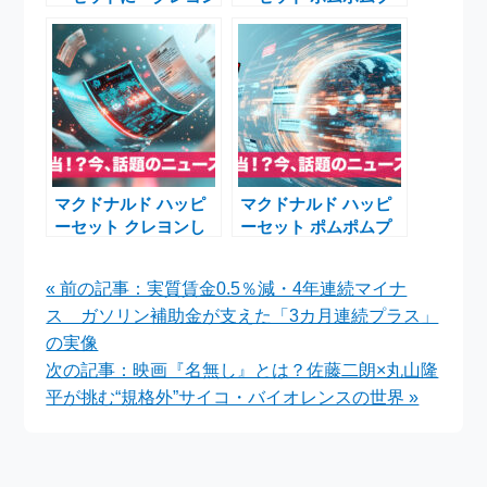
しんちゃん」と「ポム
リン × クレヨンしん
ポムプリン」登場！1
ちゃん 2026年1月16日
月16日から期間限定
発売
で提供
マクドナルド ハッピ
マクドナルド ハッピ
ーセット クレヨンし
ーセット ポムポムプ
んちゃん ポムポムプ
リン 第2弾 とけい型
リン 第2弾
メモスタンド登場
« 前の記事：実質賃金0.5％減・4年連続マイナ
ス ガソリン補助金が支えた「3カ月連続プラス」
の実像
次の記事：映画『名無し』とは？佐藤二朗×丸山隆
平が挑む“規格外”サイコ・バイオレンスの世界 »