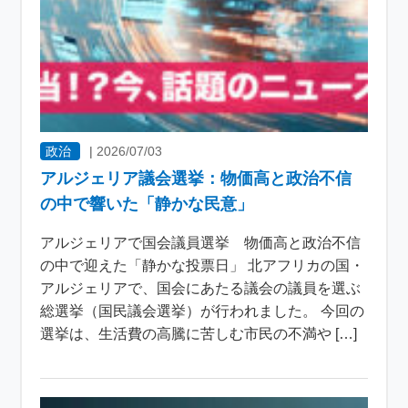
政治
|
2026/07/03
アルジェリア議会選挙：物価高と政治不信
の中で響いた「静かな民意」
アルジェリアで国会議員選挙 物価高と政治不信
の中で迎えた「静かな投票日」 北アフリカの国・
アルジェリアで、国会にあたる議会の議員を選ぶ
総選挙（国民議会選挙）が行われました。 今回の
選挙は、生活費の高騰に苦しむ市民の不満や […]