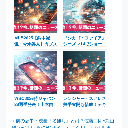
MLB2025【鈴木誠
『シカゴ・ファイア』
也・今永昇太】カブス
シーズン14でショー
vs レイズ大一番！順
ランナー降板とダニエ
位・選手・見どころ・
ル・キリ復帰の可能性
放送情報
WBC2026侍ジャパン
レンジャー・スアレス
29選手発表！山本由
投手奮闘も惜敗！テキ
伸・村上宗隆・鈴木誠
サス・レンジャーズ
也らメジャー組8人で
vs オークランド・ア
« 前の記事：映画『名無し』とは？佐藤二朗×丸山
連覇狙う
スレチックス 2026年4
隆平が挑む“規格外”サイコ・バイオレンスの世界