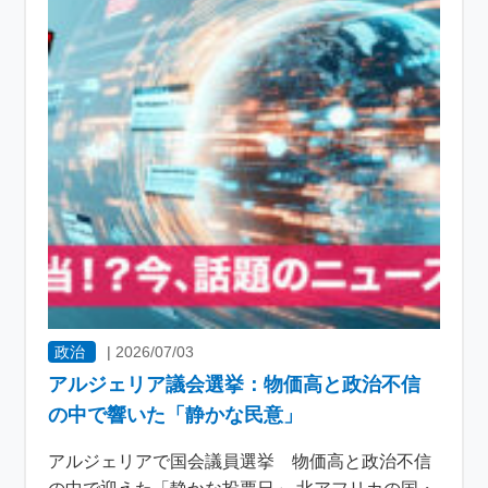
政治
|
2026/07/03
アルジェリア議会選挙：物価高と政治不信
の中で響いた「静かな民意」
アルジェリアで国会議員選挙 物価高と政治不信