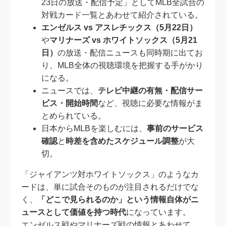
23日の放送・配信予定」としてMLB全試合の
対戦カード一覧とあわせて紹介されている。
エンゼルス vs アスレチックス（5月22日）
や
マリナーズ vs ホワイトソックス（5月21
日）
の放送・配信ニュースも同時期に出てお
り、MLB全体の視聴環境を把握する手がかり
になる。
ニュースでは、
テレビ中継の有無・配信サー
ビス・開始時間
など、視聴に必要な情報がま
とめられている。
日本からMLBを楽しむには、
事前のサービス
確認
と
時差を含めたスケジュール調整
が大
切。
「ジャイアンツ対ホワイトソックス」のようなカ
ードは、単に試合そのものが注目されるだけでな
く、
「どこで見られるのか」という情報自体がニ
ュースとして価値を持つ時代
になっています。
エンゼルス戦やマリナーズ戦の情報とあわせて、