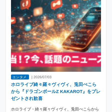
エンタメ
|
2026/07/03
ホロライブ綺々羅々ヴィヴィ、兎田ぺこら
から『ドラゴンボールZ KAKAROT』をプレ
ゼントされ歓喜
ホロライブ・綺々羅々ヴィヴィ、兎田ぺこらから