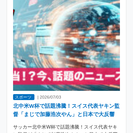
スポーツ
|
2026/07/03
北中米W杯で話題沸騰！スイス代表ヤキン監
督「まじで加藤浩次やん」と日本で大反響
サッカー北中米W杯で話題沸騰！スイス代表ヤキ