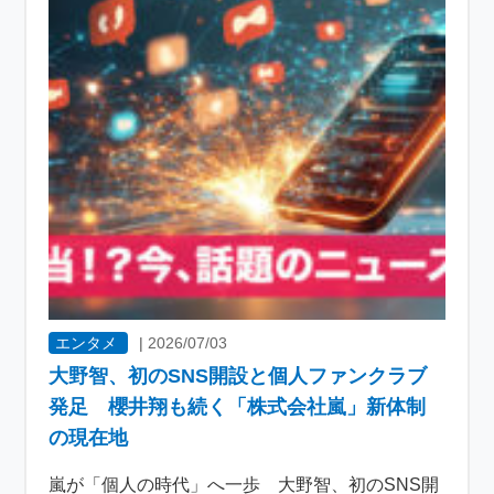
エンタメ
|
2026/07/03
大野智、初のSNS開設と個人ファンクラブ
発足 櫻井翔も続く「株式会社嵐」新体制
の現在地
嵐が「個人の時代」へ一歩 大野智、初のSNS開