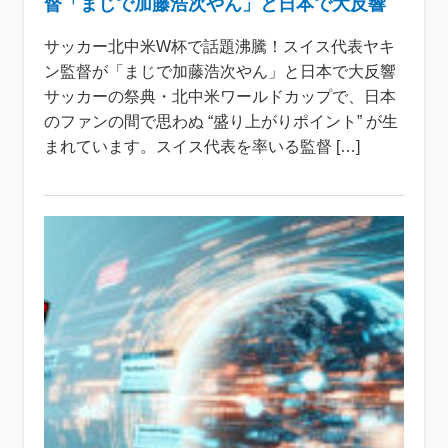
督「まじで加藤浩次やん」と日本で大反響
サッカー北中米W杯で話題沸騰！スイス代表ヤキ
ン監督が「まじで加藤浩次やん」と日本で大反響
サッカーの祭典・北中米ワールドカップで、日本
のファンの間で思わぬ “盛り上がりポイント” が生
まれています。スイス代表を率いる監督 […]