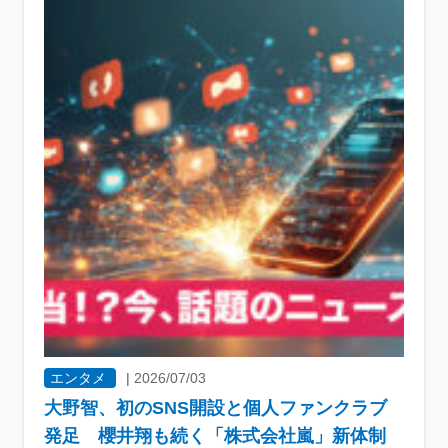
エンタメ
|
2026/07/03
大野智、初のSNS開設と個人ファンクラブ
発足 櫻井翔も続く「株式会社嵐」新体制