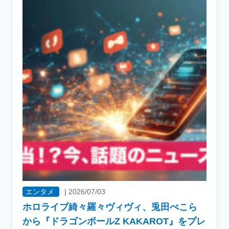
エンタメ
|
2026/07/03
ホロライブ綺々羅々ヴィヴィ、兎田ぺこら
から『ドラゴンボールZ KAKAROT』をプレ