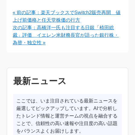
「大ゴッホ展 夜のカ
2025――私たちを照
フェテラス」詳細レポ
らす希望の光
« 前の記事：楽天ブックスでSwitch2販売再開 値
ート
上げ前価格と任天堂株価の行方
次の記事：高橋洋一氏も注目する日銀「植田総
裁」評価 イエレン米財務長官が語った銀行株・
為替・独立性 »
最新ニュース
ここでは、いま注目されている最新ニュースを
厳選してピックアップしています。AIで分析し
たトレンド情報と運営チームの視点を融合する
ことで、信頼性の高い速報や注目度の高い話題
をバランスよくお届けします。