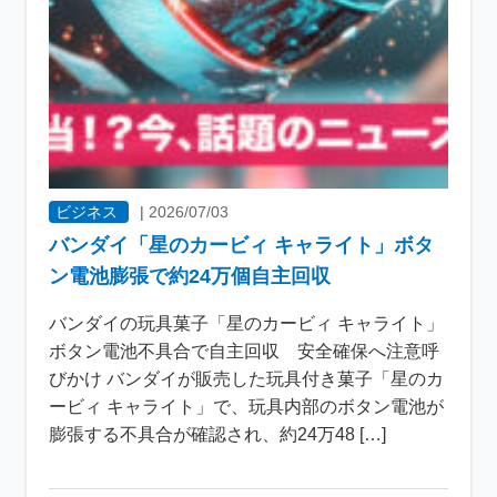
ビジネス
|
2026/07/03
バンダイ「星のカービィ キャライト」ボタ
ン電池膨張で約24万個自主回収
バンダイの玩具菓子「星のカービィ キャライト」
ボタン電池不具合で自主回収 安全確保へ注意呼
びかけ バンダイが販売した玩具付き菓子「星のカ
ービィ キャライト」で、玩具内部のボタン電池が
膨張する不具合が確認され、約24万48 […]