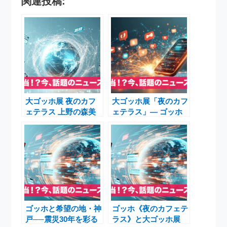
関連投稿:
大ゴッホ展 夜のカフ
大ゴッホ展「夜のカフ
ェテラス 上野の森美
ェテラス」— ゴッホ
術館で20年ぶり来日
芸術の魂にふれる、特
別な体験
ゴッホと希望の地・神
ゴッホ《夜のカフェテ
戸──震災30年を彩る
ラス》と大ゴッホ展