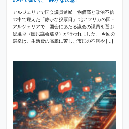
の中で響いた「静かな民意」
アルジェリアで国会議員選挙 物価高と政治不信
の中で迎えた「静かな投票日」 北アフリカの国・
アルジェリアで、国会にあたる議会の議員を選ぶ
総選挙（国民議会選挙）が行われました。 今回の
選挙は、生活費の高騰に苦しむ市民の不満や […]