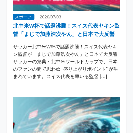
スポーツ
|
2026/07/03
北中米W杯で話題沸騰！スイス代表ヤキン監
督「まじで加藤浩次やん」と日本で大反響
サッカー北中米W杯で話題沸騰！スイス代表ヤキ
ン監督が「まじで加藤浩次やん」と日本で大反響
サッカーの祭典・北中米ワールドカップで、日本
のファンの間で思わぬ “盛り上がりポイント” が生
まれています。スイス代表を率いる監督 […]