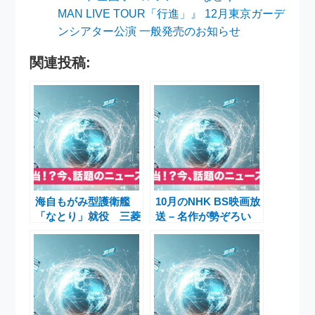
MAN LIVE TOUR「行進」』 12月東京ガーデ
ンシアター公演 一般発売のお知らせ
関連投稿:
海自もがみ型護衛艦
10月のNHK BS映画放
「なとり」就役 三菱
送 – 名作が勢ぞろい
重工長崎造船所から引
「戦場のピアニスト」
き渡され青森・大湊基
や「ポルターガイス
地に配備
ト」も