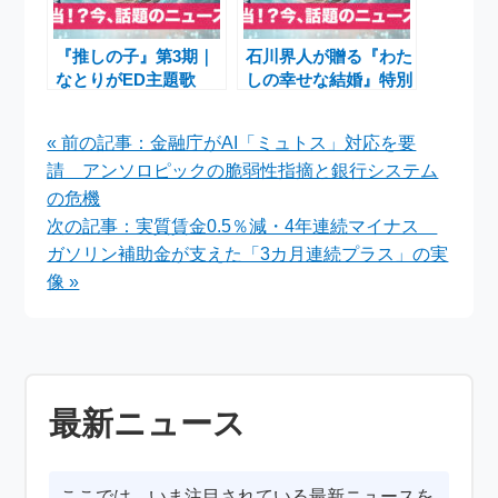
『推しの子』第3期｜
石川界人が贈る『わた
なとりがED主題歌
しの幸せな結婚』特別
「セレナーデ」担当＆
篇最新ニュース
1月14日放送開始 最新
【2026年 放送・配信
« 前の記事：金融庁がAI「ミュトス」対応を要
ニュース
決定】
請 アンソロピックの脆弱性指摘と銀行システム
の危機
次の記事：実質賃金0.5％減・4年連続マイナス
ガソリン補助金が支えた「3カ月連続プラス」の実
像 »
最新ニュース
ここでは、いま注目されている最新ニュースを