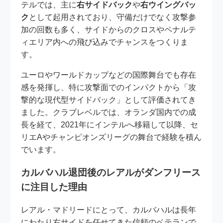
テルでは、主に
右サイドバック
や
右ウイングバッ
ク
として起用されており、守備だけでなく攻撃参
加の回数も多く、サイドからのクロスやペナルテ
ィエリア内への飛び込みでチャンスをつくりま
す。
ユーロやワールドカップなどの国際舞台でも存在
感を発揮し、特に攻撃面でのインパクトから「攻
撃的な現代型サイドバック」として評価されてき
ました。クラブレベルでは、オランダ国内での成
長を経て、2021年にインテルへ移籍して以降、セ
リエAやチャンピオンズリーグの舞台で経験を積ん
でいます。
カルバハル退団後のレアルがダンフリース
に注目した理由
レアル・マドリードにとって、カルバハルは長年
にわたり右サイドを任せてきた信頼のベテランで