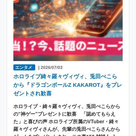
エンタメ
|
2026/07/03
ホロライブ綺々羅々ヴィヴィ、兎田ぺこら
から『ドラゴンボールZ KAKAROT』をプレ
ゼントされ歓喜
ホロライブ・綺々羅々ヴィヴィ、兎田ぺこらから
の“神ゲー”プレゼントに歓喜 「認めてもらえ
た」と喜びの声 ホロライブ所属のVTuber・綺々
羅々ヴィヴィさんが、先輩の兎田ぺこらさんから