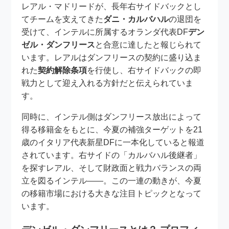
レアル・マドリードが、長年右サイドバックとし
てチームを支えてきた
ダニ・カルバハル
の退団を
受けて、インテルに所属するオランダ代表DF
デン
ゼル・ダンフリース
と合意に達したと報じられて
います。レアルはダンフリースの契約に盛り込ま
れた
契約解除条項
を行使し、右サイドバックの即
戦力として迎え入れる方針だと伝えられていま
す。
同時に、インテル側はダンフリース放出によって
得る移籍金をもとに、今夏の補強ターゲットを21
歳のイタリア代表新星DFに一本化していると報道
されています。右サイドの「カルバハル後継者」
を探すレアル、そして財政面と戦力バランスの両
立を図るインテル――。この一連の動きが、今夏
の移籍市場における大きな注目トピックとなって
います。