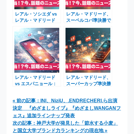
レアル・ソシエダ vs
レアル・マドリード、
レアル・マドリード
スーペルコパ準決勝で
2025年9月13日｜注目
重圧のマドリード・ダ
のラ・リーガ大一番を
ービーへ――エンバペ
現地から徹底解説
不在とバルサ追い風の
中で試される「白い巨
人」
レアル・マドリード
レアル・マドリード、
vs エスパニョール：
スーパーカップ準決勝
2025年9月20日ラ・リ
でアトレティコと激
ーガ注目の一戦を徹底
突 マドリード・ダー
« 前の記事：INI、NiziU、.ENDRECHERI.ら出演
解説
ビーの行方
決定 『めざましライブ』『めざましWANGANフ
ェス』追加ラインナップ発表
次の記事：神戸大学が発見した「節水する小麦」
と国立大学ブランド力ランキングの現在地 »