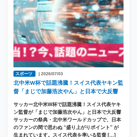
スポーツ
|
2026/07/03
北中米W杯で話題沸騰！スイス代表ヤキン監
督「まじで加藤浩次やん」と日本で大反響
サッカー北中米W杯で話題沸騰！スイス代表ヤキ
ン監督が「まじで加藤浩次やん」と日本で大反響
サッカーの祭典・北中米ワールドカップで、日本
のファンの間で思わぬ “盛り上がりポイント” が
生まれています。スイス代表を率いる監督 […]