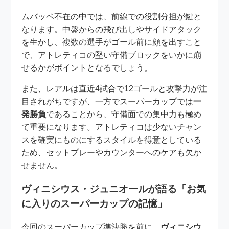
ムバッペ不在の中では、前線での役割分担が鍵と
なります。中盤からの飛び出しやサイドアタック
を生かし、複数の選手がゴール前に顔を出すこと
で、アトレティコの堅い守備ブロックをいかに崩
せるかがポイントとなるでしょう。
また、レアルは直近4試合で12ゴールと攻撃力が注
目されがちですが、一方でスーパーカップでは
一
発勝負
であることから、守備面での集中力も極め
て重要になります。アトレティコは少ないチャン
スを確実にものにするスタイルを得意としている
ため、セットプレーやカウンターへのケアも欠か
せません。
ヴィニシウス・ジュニオールが語る「お気
に入りのスーパーカップの記憶」
今回のスーパーカップ準決勝を前に、
ヴィニシウ