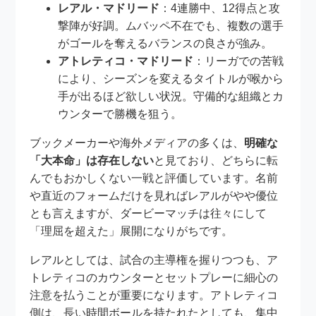
レアル・マドリード
：4連勝中、12得点と攻
撃陣が好調。ムバッペ不在でも、複数の選手
がゴールを奪えるバランスの良さが強み。
アトレティコ・マドリード
：リーガでの苦戦
により、シーズンを変えるタイトルが喉から
手が出るほど欲しい状況。守備的な組織とカ
ウンターで勝機を狙う。
ブックメーカーや海外メディアの多くは、
明確な
「大本命」は存在しない
と見ており、どちらに転
んでもおかしくない一戦と評価しています。名前
や直近のフォームだけを見ればレアルがやや優位
とも言えますが、ダービーマッチは往々にして
「理屈を超えた」展開になりがちです。
レアルとしては、試合の主導権を握りつつも、ア
トレティコのカウンターとセットプレーに細心の
注意を払うことが重要になります。アトレティコ
側は、長い時間ボールを持たれたとしても、集中