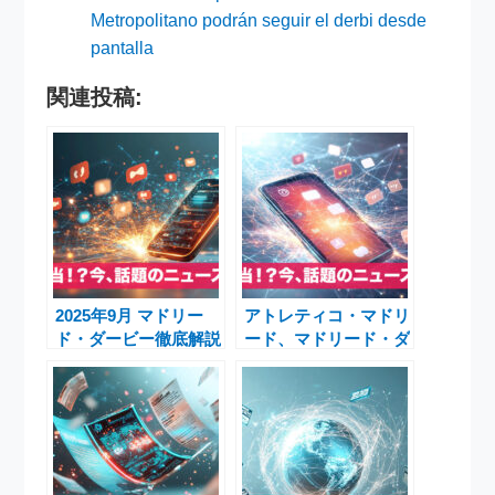
Metropolitano podrán seguir el derbi desde
pantalla
関連投稿:
2025年9月 マドリー
アトレティコ・マドリ
ド・ダービー徹底解説
ード、マドリード・ダ
| アトレティコ・マド
ービーでレアル・マド
リード vs レアル・マ
リードに大勝 ― アル
ドリード
バレス&エンバペが輝
く白熱の一戦