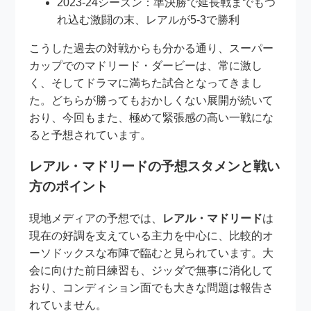
2023-24シーズン：準決勝で延長戦までもつ
れ込む激闘の末、レアルが5-3で勝利
こうした過去の対戦からも分かる通り、スーパー
カップでのマドリード・ダービーは、常に激し
く、そしてドラマに満ちた試合となってきまし
た。どちらが勝ってもおかしくない展開が続いて
おり、今回もまた、極めて緊張感の高い一戦にな
ると予想されています。
レアル・マドリードの予想スタメンと戦い
方のポイント
現地メディアの予想では、
レアル・マドリード
は
現在の好調を支えている主力を中心に、比較的オ
ーソドックスな布陣で臨むと見られています。大
会に向けた前日練習も、ジッダで無事に消化して
おり、コンディション面でも大きな問題は報告さ
れていません。