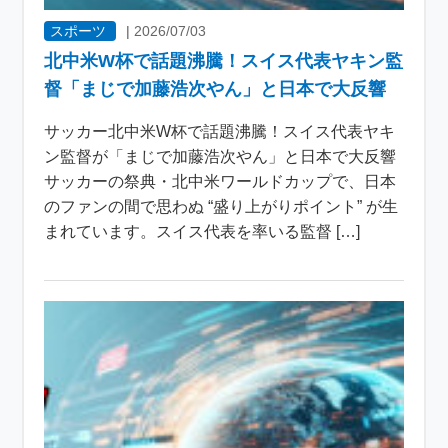
スポーツ
|
2026/07/03
北中米W杯で話題沸騰！スイス代表ヤキン監
督「まじで加藤浩次やん」と日本で大反響
サッカー北中米W杯で話題沸騰！スイス代表ヤキ
ン監督が「まじで加藤浩次やん」と日本で大反響
サッカーの祭典・北中米ワールドカップで、日本
のファンの間で思わぬ “盛り上がりポイント” が生
まれています。スイス代表を率いる監督 […]