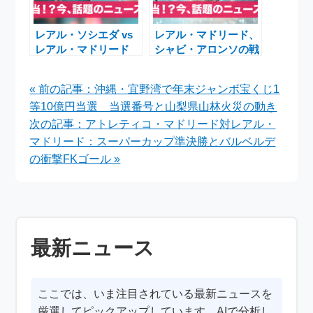
レアル・ソシエダ vs
レアル・マドリード、
レアル・マドリード
シャビ・アロンソの戦
2025年9月13日｜注目
術とエゴ論争
のラ・リーガ大一番を
――2025年11月9日 ラ
« 前の記事：沖縄・宜野湾で年末ジャンボ宝くじ1
現地から徹底解説
ージョ・バジェカーノ
等10億円当選 当選番号と山梨県山林火災の動き
戦の全貌
次の記事：アトレティコ・マドリード対レアル・
マドリード：スーパーカップ準決勝とバルベルデ
の衝撃FKゴール »
最新ニュース
ここでは、いま注目されている最新ニュースを
厳選してピックアップしています。AIで分析し