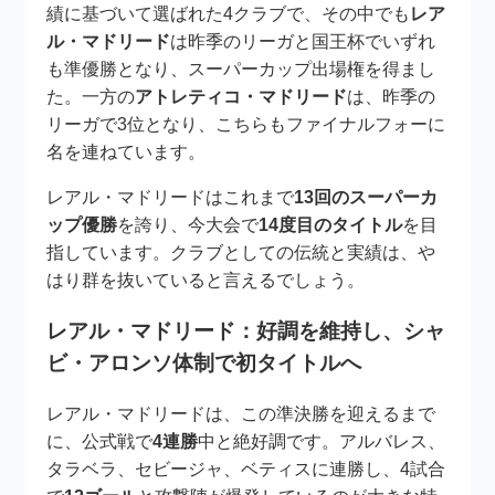
績に基づいて選ばれた4クラブで、その中でも
レア
ル・マドリード
は昨季のリーガと国王杯でいずれ
も準優勝となり、スーパーカップ出場権を得まし
た。一方の
アトレティコ・マドリード
は、昨季の
リーガで3位となり、こちらもファイナルフォーに
名を連ねています。
レアル・マドリードはこれまで
13回のスーパーカ
ップ優勝
を誇り、今大会で
14度目のタイトル
を目
指しています。クラブとしての伝統と実績は、や
はり群を抜いていると言えるでしょう。
レアル・マドリード：好調を維持し、シャ
ビ・アロンソ体制で初タイトルへ
レアル・マドリードは、この準決勝を迎えるまで
に、公式戦で
4連勝
中と絶好調です。アルバレス、
タラベラ、セビージャ、ベティスに連勝し、4試合