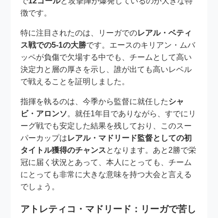
で
12ゴール
と攻撃陣が爆発しているのが大きな特
徴です。
特に注目されたのは、リーガでの
レアル・ベティ
ス戦での5-1の大勝
です。エースのキリアン・ムバ
ッペが負傷で欠場する中でも、チームとして高い
決定力と層の厚さを示し、誰が出ても高いレベル
で戦えることを証明しました。
指揮を執るのは、今季から監督に就任した
シャ
ビ・アロンソ
。就任1年目でありながら、すでにリ
ーグ戦でも安定した結果を残しており、このスー
パーカップは
レアル・マドリード監督としての初
タイトル獲得のチャンス
となります。あと2勝で栄
冠に届く状況とあって、本人にとっても、チーム
にとっても非常に大きな意味を持つ大会と言える
でしょう。
アトレティコ・マドリード：リーガで苦し