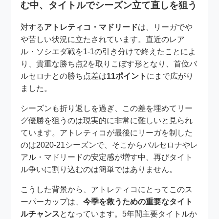
む中、タイトルでシーズン立て直しを狙う
対する
アトレティコ・マドリード
は、リーガでや
や苦しい状況に立たされています。直近のレア
ル・ソシエダ戦を1-1の引き分けで終えたことによ
り、貴重な勝ち点2を取りこぼす形となり、首位バ
ルセロナとの勝ち点差は
11ポイント
にまで広がり
ました。
シーズンも折り返しを過ぎ、この差を埋めてリー
グ優勝を狙うのは現実的に非常に難しいと見られ
ています。アトレティコが最後にリーガを制した
のは2020-21シーズンで、そこからバルセロナやレ
アル・マドリードの安定感が増す中、再びタイト
ル争いに割り込むのは簡単ではありません。
こうした背景から、アトレティコにとってこのス
ーパーカップは、
今季を救うための重要なタイト
ルチャンス
となっています。5年間主要タイトルか