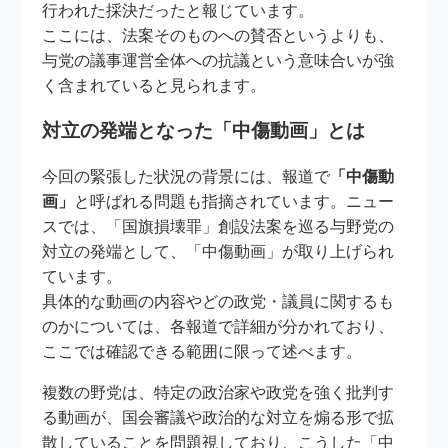
行われた採決だったと報じています。
ここには、法案そのものへの賛否というよりも、
与党の議事運営全体への抗議という意味合いが強
く含まれていると見られます。
対立の発端となった「中傷動画」とは
今回の緊張した状況の背景には、報道で
「中傷動
画」
と呼ばれる問題も指摘されています。ニュー
スでは、「国旗損壊罪」創設法案を巡る与野党の
対立の発端として、「中傷動画」が取り上げられ
ています。
具体的な動画の内容やどの政党・議員に関するも
のかについては、各報道で詳細が分かれており、
ここでは確認できる範囲に限って述べます。
複数の野党は、特定の政治家や政党を強く批判す
る動画が、国会審議や政治的な対立を煽る形で拡
散していることを問題視しており、こうした「中