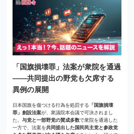
「国旗損壊罪」法案が衆院を通過
――共同提出の野党も欠席する
異例の展開
日本国旗を傷つける行為を処罰する
「国旗損壊
罪」創設法案
が、衆議院本会議で可決されまし
た。
与党と一部野党の賛成多数
で衆院を通過した
一方で、法案を
共同提出した国民民主党と参政党