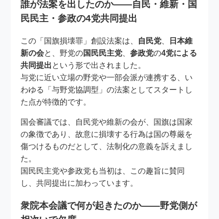
誰が法案を出したのか――自民・維新・国
民民主・参政の4党共同提出
この「国旗損壊罪」創設法案は、
自民党
、
日本維
新の会
と、野党の
国民民主党
、
参政党
の
4党による
共同提出
という形で出されました。
与党に近い立場の野党や一部会派が連携する、い
わゆる「与野党協調型」の法案としてスタートし
た点が特徴的です。
国会審議では、自民党や維新の会が、国旗は国家
の象徴であり、故意に損壊する行為は国の尊厳を
傷つけるものだとして、法制化の意義を訴えまし
た。
国民民主党や参政党も当初は、この趣旨に賛同
し、共同提出に加わっています。
衆院本会議で何が起きたのか――野党側が