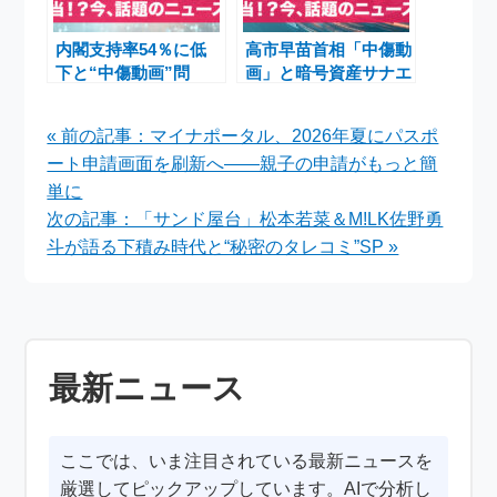
内閣支持率54％に低
高市早苗首相「中傷動
下と“中傷動画”問
画」と暗号資産サナエ
題 高市総理と鈴木氏
トークン巡り秘書の陳
発言から読む政治不信
述書提出へ
« 前の記事：マイナポータル、2026年夏にパスポ
と生活不安
ート申請画面を刷新へ——親子の申請がもっと簡
単に
次の記事：「サンド屋台」松本若菜＆M!LK佐野勇
斗が語る下積み時代と“秘密のタレコミ”SP »
最新ニュース
ここでは、いま注目されている最新ニュースを
厳選してピックアップしています。AIで分析し