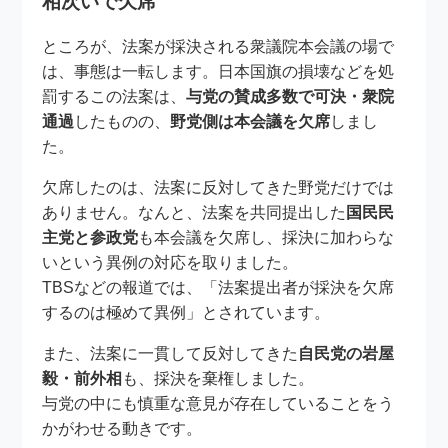
相次いで欠席
ところが、法案が採決される衆議院本会議の場で
は、事態は一転します。日本国旗の損壊などを処
罰するこの法案は、
与党の賛成多数で可決・衆院
通過
したものの、
野党側は本会議を欠席
しまし
た。
欠席したのは、法案に反対してきた野党だけでは
ありません。なんと、法案を共同提出した
国民民
主党と参政党
も本会議を欠席し、採決に加わらな
いという異例の対応を取りました。
TBSなどの報道では、「法案提出者が採決を欠席
するのは極めて異例」とされています。
また、法案に一貫して反対してきた
自民党の岩屋
毅・前外相
も、採決を棄権しました。
与党の中にも慎重な意見が存在していることをう
かがわせる動きです。