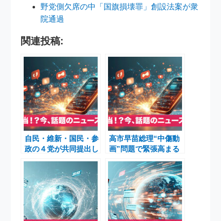
野党側欠席の中「国旗損壊罪」創設法案が衆
院通過
関連投稿:
自民・維新・国民・参
高市早苗総理“中傷動
政の４党が共同提出し
画”問題で緊張高まる
た「国旗損壊罪」法案
国会 参院野党6党が
を解説
党首討論を要求