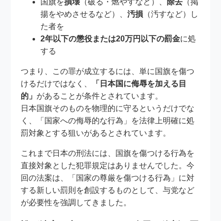
国旗を
損壊
（破る・燃やすなど）、
除去
（掲
揚をやめさせるなど）、
汚損
（汚すなど）し
た者を
2年以下の懲役または20万円以下の罰金
に処
する
つまり、この罪が成立するには、単に国旗を傷つ
けるだけではなく、
「日本国に侮辱を加える目
的」
があることが条件とされています。
日本国旗そのものを物理的に守るというだけでな
く、「国家への侮辱的な行為」を法律上明確に処
罰対象とする狙いがあるとされています。
これまで日本の刑法には、国旗を傷つける行為を
直接対象とした犯罪規定はありませんでした。今
回の法案は、「国家の尊厳を傷つける行為」に対
する新しい罰則を創設するものとして、与党など
が必要性を強調してきました。