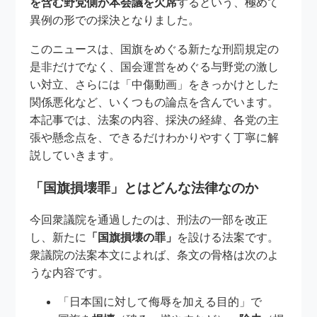
を含む野党側が本会議を欠席
するという、極めて
異例の形での採決となりました。
このニュースは、国旗をめぐる新たな刑罰規定の
是非だけでなく、国会運営をめぐる与野党の激し
い対立、さらには「中傷動画」をきっかけとした
関係悪化など、いくつもの論点を含んでいます。
本記事では、法案の内容、採決の経緯、各党の主
張や懸念点を、できるだけわかりやすく丁寧に解
説していきます。
「国旗損壊罪」とはどんな法律なのか
今回衆議院を通過したのは、刑法の一部を改正
し、新たに
「国旗損壊の罪」
を設ける法案です。
衆議院の法案本文によれば、条文の骨格は次のよ
うな内容です。
「日本国に対して侮辱を加える目的」で