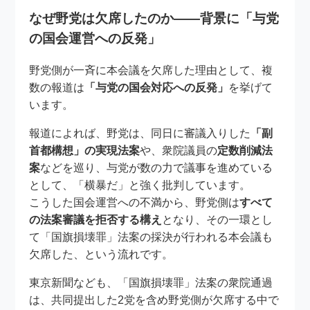
なぜ野党は欠席したのか――背景に「与党
の国会運営への反発」
野党側が一斉に本会議を欠席した理由として、複
数の報道は
「与党の国会対応への反発」
を挙げて
います。
報道によれば、野党は、同日に審議入りした
「副
首都構想」の実現法案
や、衆院議員の
定数削減法
案
などを巡り、与党が数の力で議事を進めている
として、「横暴だ」と強く批判しています。
こうした国会運営への不満から、野党側は
すべて
の法案審議を拒否する構え
となり、その一環とし
て「国旗損壊罪」法案の採決が行われる本会議も
欠席した、という流れです。
東京新聞なども、「国旗損壊罪」法案の衆院通過
は、共同提出した2党を含め野党側が欠席する中で