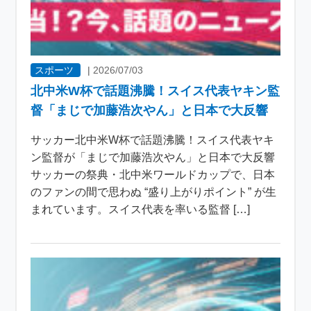
スポーツ
|
2026/07/03
北中米W杯で話題沸騰！スイス代表ヤキン監
督「まじで加藤浩次やん」と日本で大反響
サッカー北中米W杯で話題沸騰！スイス代表ヤキ
ン監督が「まじで加藤浩次やん」と日本で大反響
サッカーの祭典・北中米ワールドカップで、日本
のファンの間で思わぬ “盛り上がりポイント” が生
まれています。スイス代表を率いる監督 […]