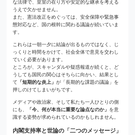
な法律で、皇室の在り方や安定的な継承を考える
うえで欠かせません。
また、憲法改正をめぐっては、安全保障や緊急事
態対応など、国の根幹に関わる議論が続いていま
す。
これらは一朝一夕に結論が出るものではなく、じ
っくりと時間をかけて、社会全体で意見を交わし
ていく必要があります。
ところが、スキャンダルや疑惑報道が続くと、ど
うしても国民の関心はそちらに向かい、結果とし
て
「短期的な炎上」
が「長期的な課題の議論」を
押しのけてしまいがちです。
メディアや政治家、そして私たち一人ひとりの側
にも、
「今、何が本当に重要な論点なのか」
を意
識する姿勢が求められているのかもしれません。
内閣支持率と世論の「二つのメッセージ」