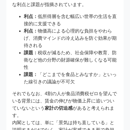
な利点と課題が指摘されています。
利点：
低所得層を含む幅広い世帯の生活を直
接的に支援できる
利点：
物価高による心理的な負担をやわら
げ、消費マインドの冷え込みを防ぐ効果が期
待される
課題：
税収が減るため、社会保障や教育、防
衛など他の分野の財源確保が難しくなる可能
性
課題：
「どこまでを食品とみなすか」といっ
た線引きの議論が不可欠
それでもなお、4割の人が食品消費税ゼロを望んで
いる背景には、賃金の伸びが物価上昇に追いつい
ていないという
家計の切迫感
があると考えられま
す。
内閣としては、単に「景気は持ち直している」と
説明するだけでなく、家計が実感できる形で負担