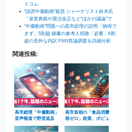
トコム
“誹謗中傷動画”疑惑 ジャーナリスト鈴木氏
「皇室典範や憲法改正など“ほかの議論”で
“中傷動画”問題への高市総理の説明「納得で
きず」5割超 秘書の参考人招致「必要」6割
超の意外な内訳 FNN世論調査を詳細分析
関連投稿:
高市総理「中傷動画」
高市首相の「食品消費
音声報道で野党追及
税ゼロ」政策、ポピュ
週刊誌発言にも注目集
リズム指摘の背景にあ
まる
る複雑な経済メカニズ