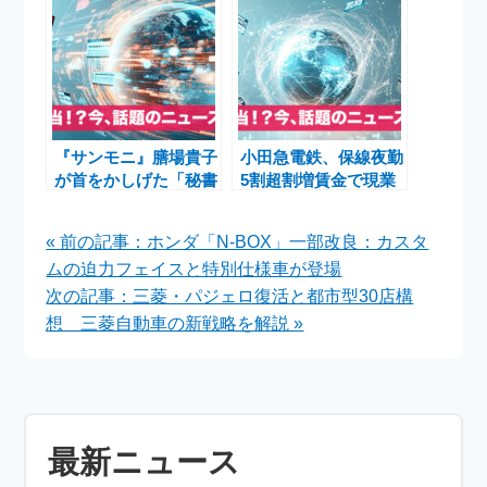
ム
『サンモニ』膳場貴子
小田急電鉄、保線夜勤
が首をかしげた「秘書
5割超割増賃金で現業
がキレた」発言とは
職確保 京成松戸線1周
――高市首相答弁と国
年乗車券も話題
« 前の記事：ホンダ「N-BOX」一部改良：カスタ
会の波紋
ムの迫力フェイスと特別仕様車が登場
次の記事：三菱・パジェロ復活と都市型30店構
想 三菱自動車の新戦略を解説 »
最新ニュース