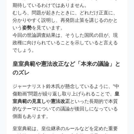
期待しているわけではありません。
むしろ、問題が起きたときに、どれだけ正直に、
分かりやすく説明し、再発防止策を講じるのかと
いう
姿勢
を見ています。
今回の世論調査結果は、そうした国民の目が、現
政権に向けられていることを示していると言える
でしょう。
皇室典範や憲法改正など「本来の議論」と
のズレ
ジャーナリスト鈴木氏が懸念しているように、“中
傷動画”問題が繰り返し取り上げられることで、
皇
室典範の見直し
や
憲法改正
といった長期的で本質
的なテーマについての議論が後回しになっている
側面もあります。
皇室典範は、皇位継承のルールなどを定めた重要