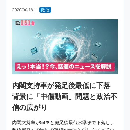
2026/06/18
|
政治
内閣支持率が発足後最低に下落
背景に「中傷動画」問題と政治不
信の広がり
内閣支持率が
54％
と発足後最低水準まで下落し、
政権運営への国民の視線が一段と厳しくなってい