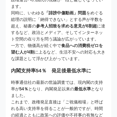
ます。
同時に、いわゆる
「誹謗中傷動画」問題
をめぐる
総理の説明に「納得できない」とする声が半数を
超え、秘書の
参考人招致を求める意見が6割超
に達
するなど、政治とメディア、そしてインターネッ
ト空間の在り方を問う議論が広がっています。
一方で、物価高が続く中で
食品への消費税ゼロを
望む人が4割
に上るなど、生活不安への対応も大き
な課題として浮かび上がっています。
内閣支持率54％ 発足後最低水準に
時事通信社の最新の世論調査では、現内閣の支持
率が
54％
となり、内閣発足以来の
最低水準
となり
ました。
これまで、政権発足直後は「ご祝儀相場」と呼ば
れる高い支持率を得ることが一般的ですが、時間
の経過とともに政策への評価や不祥事の有無など