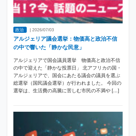
政治
|
2026/07/03
アルジェリア議会選挙：物価高と政治不信
の中で響いた「静かな民意」
アルジェリアで国会議員選挙 物価高と政治不信
の中で迎えた「静かな投票日」 北アフリカの国・
アルジェリアで、国会にあたる議会の議員を選ぶ
総選挙（国民議会選挙）が行われました。 今回の
選挙は、生活費の高騰に苦しむ市民の不満や […]