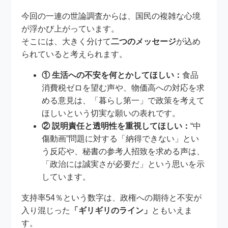
今回の一連の世論調査からは、国民の複雑な心境
が浮かび上がっています。
そこには、大きく分けて
二つのメッセージ
が込め
られていると考えられます。
① 生活への不安を何とかしてほしい：
食品
消費税ゼロを望む声や、物価高への対応を求
める意見は、「暮らし第一」で政策を考えて
ほしいという切実な願いの表れです。
② 説明責任と透明性を重視してほしい：
“中
傷動画”問題に対する「納得できない」とい
う反応や、秘書の参考人招致を求める声は、
「政治には誠実さが必要だ」という思いを示
しています。
支持率54％という数字は、政権への期待と不安が
入り混じった
「ギリギリのライン」
ともいえま
す。