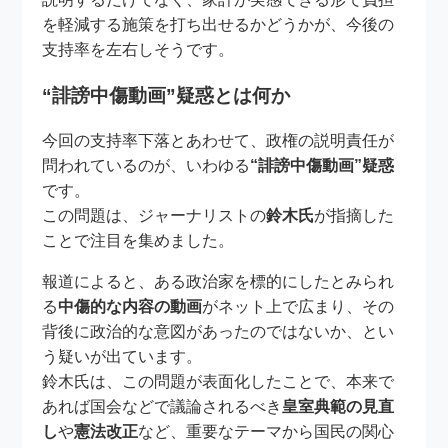
を軽減する施策を打ち出せるかどうかが、今後の
支持率を左右しそうです。
“誹謗中傷動画”疑惑とは何か
今回の支持率下落とあわせて、政権の説明責任が
問われているのが、いわゆる
“誹謗中傷動画”疑惑
です。
この問題は、ジャーナリストの
鈴木氏
が指摘した
ことで注目を集めました。
報道によると、ある政治家を標的にしたとみられ
る
中傷的な内容の動画
がネット上で広まり、その
背後に政治的な意図があったのではないか、とい
う疑いが出ています。
鈴木氏は、この問題が表面化したことで、本来で
あれば国会などで議論されるべき
皇室典範の見直
し
や
憲法改正
など、重要なテーマから国民の関心