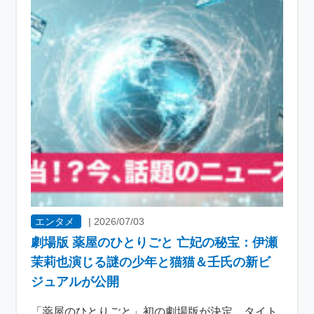
エンタメ
|
2026/07/03
劇場版 薬屋のひとりごと 亡妃の秘宝：伊瀬
茉莉也演じる謎の少年と猫猫＆壬氏の新ビ
ジュアルが公開
「薬屋のひとりごと」初の劇場版が決定 タイト