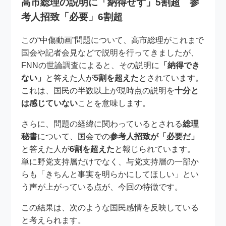
高市総理の説明に「納得せず」5割超 参
考人招致「必要」6割超
この“中傷動画”問題について、高市総理がこれまで
国会や記者会見などで説明を行ってきましたが、
FNNの世論調査によると、その説明に
「納得でき
ない」
と答えた人が
5割を超えた
とされています。
これは、国民の半数以上が現時点の説明を
十分と
は感じていない
ことを意味します。
さらに、問題の経緯に関わっているとされる
総理
秘書
について、国会での
参考人招致が「必要だ」
と答えた人が
6割を超えた
と報じられています。
単に野党支持層だけでなく、与党支持層の一部か
らも「きちんと事実を明らかにしてほしい」とい
う声が上がっている点が、今回の特徴です。
この結果は、次のような国民感情を反映している
と考えられます。