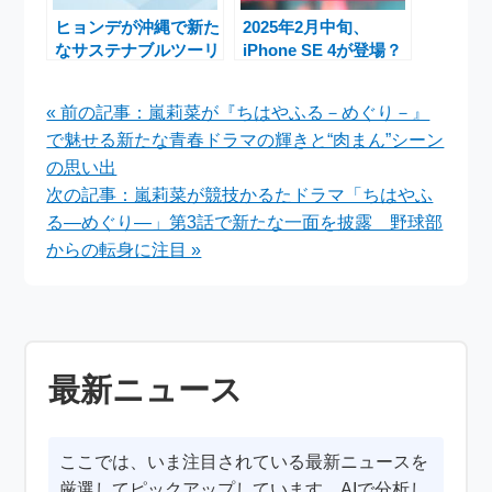
ヒョンデが沖縄で新た
2025年2月中旬、
なサステナブルツーリ
iPhone SE 4が登場？
ズム「Hyundai
最新情報まとめ
Mobility Passport」
« 前の記事：嵐莉菜が『ちはやふる－めぐり－』
を開始
で魅せる新たな青春ドラマの輝きと“肉まん”シーン
の思い出
次の記事：嵐莉菜が競技かるたドラマ「ちはやふ
る―めぐり―」第3話で新たな一面を披露 野球部
からの転身に注目 »
最新ニュース
ここでは、いま注目されている最新ニュースを
厳選してピックアップしています。AIで分析し