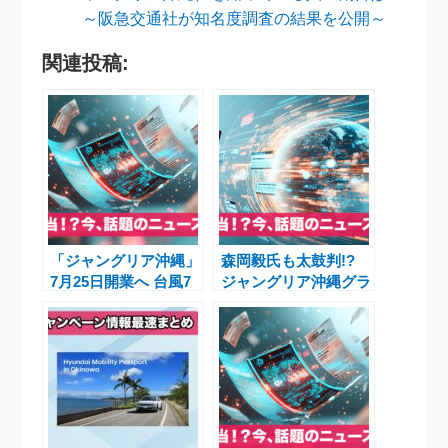
～阪急交通社が知名度調査の結果を公開～
関連投稿:
「ジャングリア沖縄」
森岡毅氏も太鼓判!?
7月25日開業へ 台風7
ジャングリア沖縄グラ
号接近も安全最優先で
ンドオープン、その全
対応 ガレッジセー
貌に迫る――謎のアト
ル・ゴリも声優参加、
ラクション体験ルポ＆
阪急交通社が知名度調
前夜祭スピーチ全文
査発表
【2025年7月25日】