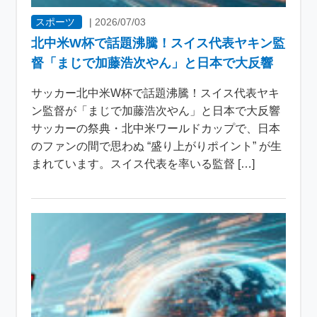
スポーツ
|
2026/07/03
北中米W杯で話題沸騰！スイス代表ヤキン監
督「まじで加藤浩次やん」と日本で大反響
サッカー北中米W杯で話題沸騰！スイス代表ヤキ
ン監督が「まじで加藤浩次やん」と日本で大反響
サッカーの祭典・北中米ワールドカップで、日本
のファンの間で思わぬ “盛り上がりポイント” が生
まれています。スイス代表を率いる監督 […]