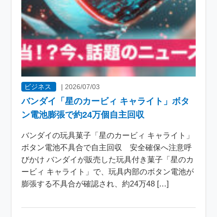
ビジネス
|
2026/07/03
バンダイ「星のカービィ キャライト」ボタ
ン電池膨張で約24万個自主回収
バンダイの玩具菓子「星のカービィ キャライト」
ボタン電池不具合で自主回収 安全確保へ注意呼
びかけ バンダイが販売した玩具付き菓子「星のカ
ービィ キャライト」で、玩具内部のボタン電池が
膨張する不具合が確認され、約24万48 […]