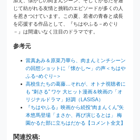
加え、懐かしの肉まんシーン、そしてかるたを通
じて紡がれる友情と挑戦のエピソードが多くの人
を惹きつけています。この夏、若者の青春と成長
を応援する作品として、『ちはやふる－めぐり
－』は間違いなく注目のドラマです。
参考元
當真あみ＆原菜乃華ら、肉まんミンチシーン
の回想ショットに「懐かし〜」の声＜ちはや
ふる−めぐり−＞
高校生たちの葛藤…それが、オトナ視聴者に
も “刺さる” ワケ 大ヒット漫画＆映画の「オ
リジナルドラマ」好調（LASISA）
『ちはやふる』映画から続投“肉まんくん”矢
本悠馬登場「まさか、再び演じるとは」 梅
園かるた部に立ちはだかる【コメント全文】
関連投稿: