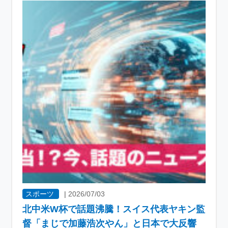
スポーツ
|
2026/07/03
北中米W杯で話題沸騰！スイス代表ヤキン監
督「まじで加藤浩次やん」と日本で大反響