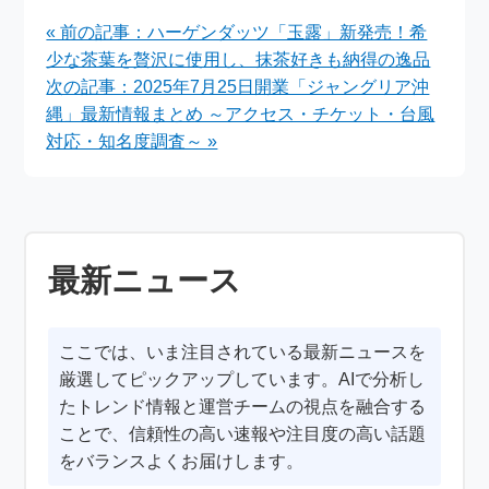
ュクミ」に「マシッソ
を「徹子の部屋」で語
« 前の記事：ハーゲンダッツ「玉露」新発売！希
ヨ」と大興奮
る
少な茶葉を贅沢に使用し、抹茶好きも納得の逸品
次の記事：2025年7月25日開業「ジャングリア沖
縄」最新情報まとめ ～アクセス・チケット・台風
対応・知名度調査～ »
最新ニュース
ここでは、いま注目されている最新ニュースを
厳選してピックアップしています。AIで分析し
たトレンド情報と運営チームの視点を融合する
ことで、信頼性の高い速報や注目度の高い話題
をバランスよくお届けします。