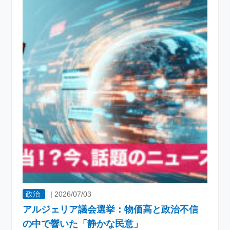
政治
|
2026/07/03
アルジェリア議会選挙：物価高と政治不信
の中で響いた「静かな民意」