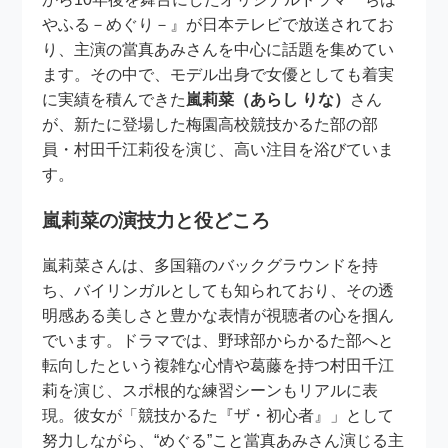
やふる－めぐり－』が日本テレビで放送されてお
り、主演の當真あみさんを中心に話題を集めてい
ます。その中で、モデル出身で女優としても着実
に実績を積んできた
嵐莉菜（あらし りな）
さん
が、新たに登場した梅園高校競技かるた部の部
員・村田千江莉役を演じ、高い注目を浴びていま
す。
嵐莉菜の演技力と役どころ
嵐莉菜さんは、多国籍のバックグラウンドを持
ち、バイリンガルとしても知られており、その透
明感ある美しさと豊かな表情が視聴者の心を掴ん
でいます。ドラマでは、野球部からかるた部へと
転向したという複雑な心情や葛藤を持つ村田千江
莉を演じ、スポ根的な練習シーンもリアルに表
現。彼女が「競技かるた『ザ・初心者』」として
努力しながら、“めぐる”こと當真あみさん演じる主