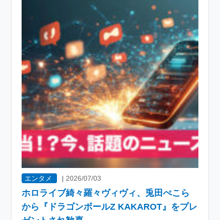
エンタメ
|
2026/07/03
ホロライブ綺々羅々ヴィヴィ、兎田ぺこら
から『ドラゴンボールZ KAKAROT』をプレ