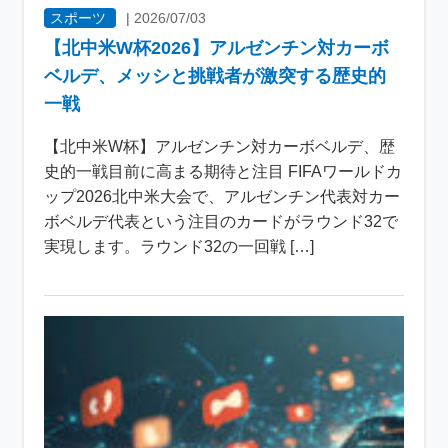
スポーツ
|
2026/07/03
【北中米W杯2026】アルゼンチン対カーボ
ベルデ、メッシと挑戦者が激突する歴史的
一戦
【北中米W杯】アルゼンチン対カーボベルデ、歴
史的一戦目前に高まる期待と注目 FIFAワールドカ
ップ2026北中米大会で、アルゼンチン代表対カー
ボベルデ代表という注目のカードがラウンド32で
実現します。ラウンド32の一回戦 […]