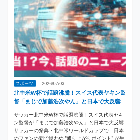
スポーツ
|
2026/07/03
北中米W杯で話題沸騰！スイス代表ヤキン監
督「まじで加藤浩次やん」と日本で大反響
サッカー北中米W杯で話題沸騰！スイス代表ヤキ
ン監督が「まじで加藤浩次やん」と日本で大反響
サッカーの祭典・北中米ワールドカップで、日本
のファンの間で思わぬ “盛り上がりポイント” が生