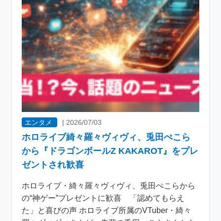
エンタメ
|
2026/07/03
ホロライブ綺々羅々ヴィヴィ、兎田ぺこら
から『ドラゴンボールZ KAKAROT』をプレ
ゼントされ歓喜
ホロライブ・綺々羅々ヴィヴィ、兎田ぺこらから
の“神ゲー”プレゼントに歓喜 「認めてもらえ
た」と喜びの声 ホロライブ所属のVTuber・綺々