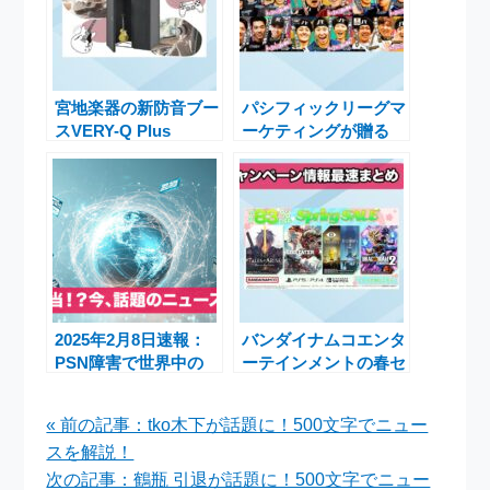
宮地楽器の新防音ブー
パシフィックリーグマ
スVERY-Q Plus
ーケティングが贈る
VQPP08-GB発売記念
「パ・リーグ FANS
オプションプレゼント
MEETUP 2025」選手
キャンペーン
編公開とプレゼントキ
ャンペーン
2025年2月8日速報：
バンダイナムコエンタ
PSN障害で世界中の
ーテインメントの春セ
プレイヤーが影響を受
ール開催中！人気ゲー
ける
ムが最大83％OFFの
« 前の記事：tko木下が話題に！500文字でニュー
チャンス
スを解説！
次の記事：鶴瓶 引退が話題に！500文字でニュー