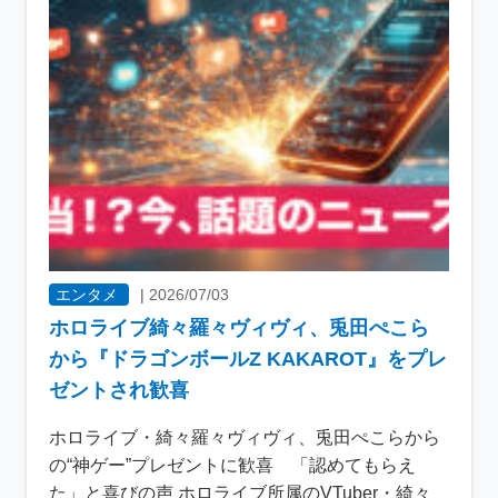
エンタメ
|
2026/07/03
ホロライブ綺々羅々ヴィヴィ、兎田ぺこら
から『ドラゴンボールZ KAKAROT』をプレ
ゼントされ歓喜
ホロライブ・綺々羅々ヴィヴィ、兎田ぺこらから
の“神ゲー”プレゼントに歓喜 「認めてもらえ
た」と喜びの声 ホロライブ所属のVTuber・綺々