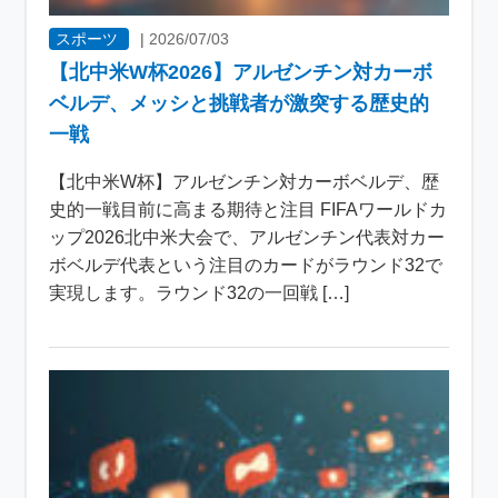
スポーツ
|
2026/07/03
【北中米W杯2026】アルゼンチン対カーボ
ベルデ、メッシと挑戦者が激突する歴史的
一戦
【北中米W杯】アルゼンチン対カーボベルデ、歴
史的一戦目前に高まる期待と注目 FIFAワールドカ
ップ2026北中米大会で、アルゼンチン代表対カー
ボベルデ代表という注目のカードがラウンド32で
実現します。ラウンド32の一回戦 […]