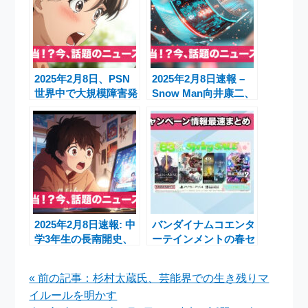
2025年2月8日、PSN
2025年2月8日速報 –
世界中で大規模障害発
Snow Man向井康二、
生！復旧の見通しはま
タイドラマ初主演で全
だ
編タイ語に挑戦
2025年2月8日速報: 中
バンダイナムコエンタ
学3年生の長南開史、
ーテインメントの春セ
久保建英超えのゴール
ール開催中！人気ゲー
で注目
ムが最大83％OFFの
« 前の記事：杉村太蔵氏、芸能界での生き残りマ
チャンス
イルールを明かす