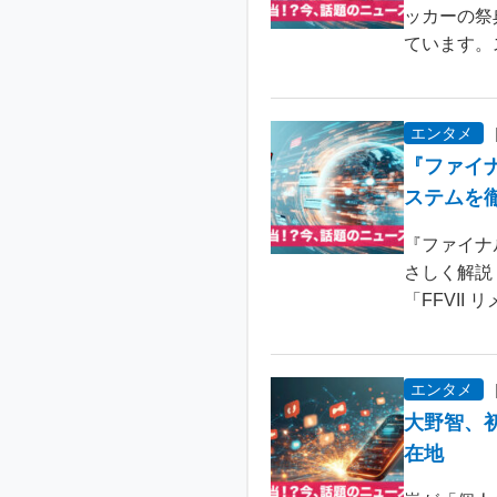
ッカーの祭
ています。
エンタメ
『ファイ
ステムを
『ファイナ
さしく解説
「FFVII 
エンタメ
大野智、
在地