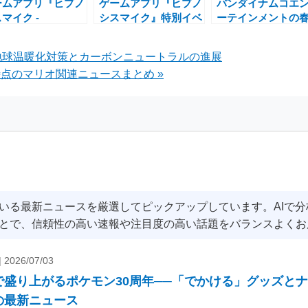
ームアプリ『ヒプノ
ゲームアプリ『ヒプノ
バンダイナムコエ
マイク -
シスマイク』特別イベ
ーテインメントの
ernative Rap
ント「ダンジョン・ク
ール開催中！人気
ttle-』5周年記念キ
エスト 前編」開催中
ムが最大83％OFF
：地球温暖化対策とカーボンニュートラルの進展
ンペーンの魅力と特
の魅力
チャンス
日時点のマリオ関連ニュースまとめ »
報酬
いる最新ニュースを厳選してピックアップしています。AIで
とで、信頼性の高い速報や注目度の高い話題をバランスよくお
|
2026/07/03
で盛り上がるポケモン30周年──「でかける」グッズと
の最新ニュース