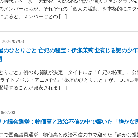
の時代」へ一歩 大野智、初のSNS開設と個人ファンクラブ発
のメンバーたちが、それぞれの「個人の活動」を本格的にスタ
によると、メンバーごとの […]
|
2026/07/03
薬屋のひとりごと 亡妃の秘宝：伊瀬茉莉也演じる謎の少
開
とりごと」初の劇場版が決定 タイトルは「亡妃の秘宝」、公開日
気ライトノベル・アニメ作品「薬屋のひとりごと」が、ついに
登場することが発表されま […]
6/07/03
リア議会選挙：物価高と政治不信の中で響いた「静かな
アで国会議員選挙 物価高と政治不信の中で迎えた「静かな投