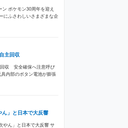
ン ポケモン30周年を迎え
ーにふさわしいさまざまな企
個自主回収
主回収 安全確保へ注意呼び
玩具内部のボタン電池が膨張
やん」と日本で大反響
次やん」と日本で大反響 サ