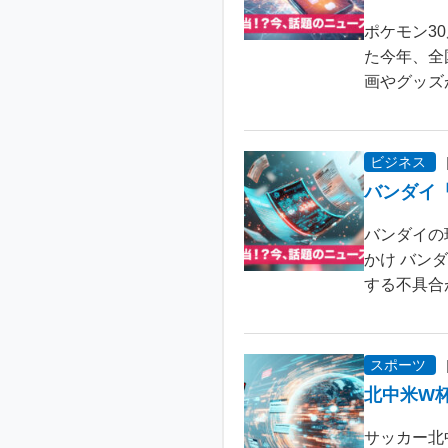
ポケモン3
た今年、全
画やグッズ
ビジネス
バンダイ
バンダイの
かけ バン
する不具合が
スポーツ
北中米W
サッカー北