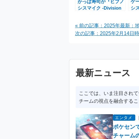
かっぱ寿司が『ヒプノ
ゲ
シスマイク -Division
シス
Rap Battle-』とコラ
Alt
ボ！特別メニューとキ
Ba
« 前の記事：2025年最新
ャンペーンを実施
ャ
次の記事：2025年2月14
別
最新ニュース
ここでは、いま注目されて
チームの視点を融合するこ
エンタメ
ポケセン
チャーム