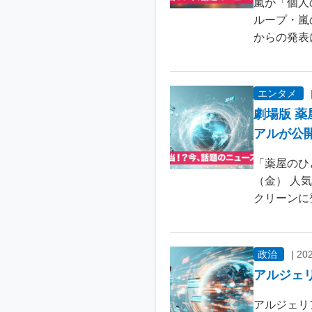
嵐が「個人
ループ・嵐
からの発表
エンタメ
劇場版 
アルが公
「薬屋のひ
（金） 人
クリーンに
政治
|
202
アルジェ
アルジェリ