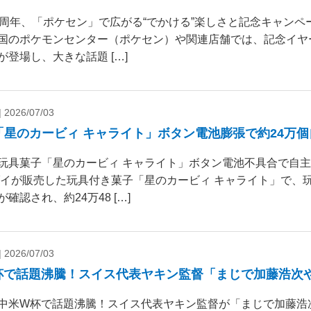
0周年、「ポケセン」で広がる“でかける”楽しさと記念キャンペー
国のポケモンセンター（ポケセン）や関連店舗では、記念イヤ
が登場し、大きな話題 […]
|
2026/07/03
「星のカービィ キャライト」ボタン電池膨張で約24万
玩具菓子「星のカービィ キャライト」ボタン電池不具合で自
ダイが販売した玩具付き菓子「星のカービィ キャライト」で、
確認され、約24万48 […]
|
2026/07/03
杯で話題沸騰！スイス代表ヤキン監督「まじで加藤浩次
中米W杯で話題沸騰！スイス代表ヤキン監督が「まじで加藤浩