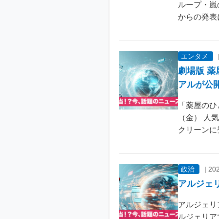
ループ・嵐
からの発表
エンタメ
劇場版 
アルが公
「薬屋のひ
（金） 人
クリーンに
政治
|
202
アルジェ
アルジェリ
ルジェリア