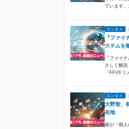
ています。
エンタメ
『ファイ
ステムを
『ファイナ
さしく解説
「FFVII 
エンタメ
大野智、
在地
嵐が「個人