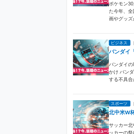
ポケモン3
た今年、全
画やグッズ
ビジネス
バンダイ
バンダイの
かけ バン
する不具合が
スポーツ
北中米W
サッカー北
ッカーの祭