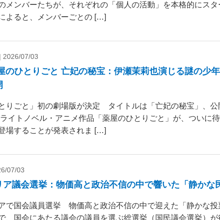
のメンバーたちが、それぞれの「個人の活動」を本格的にスタ
によると、メンバーごとの […]
|
2026/07/03
薬屋のひとりごと 亡妃の秘宝：伊瀬茉莉也演じる謎の少
開
とりごと」初の劇場版が決定 タイトルは「亡妃の秘宝」、公開日
気ライトノベル・アニメ作品「薬屋のひとりごと」が、ついに
登場することが発表されま […]
6/07/03
リア議会選挙：物価高と政治不信の中で響いた「静かな
アで国会議員選挙 物価高と政治不信の中で迎えた「静かな投
で、国会にあたる議会の議員を選ぶ総選挙（国民議会選挙）が