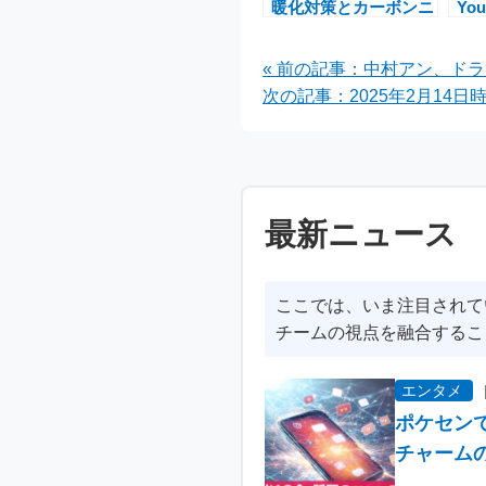
暖化対策とカーボンニ
Yo
ュートラルの現状
が
« 前の記事：中村アン、ド
次の記事：2025年2月14日時
最新ニュース
ここでは、いま注目されて
チームの視点を融合するこ
エンタメ
ポケセン
チャーム