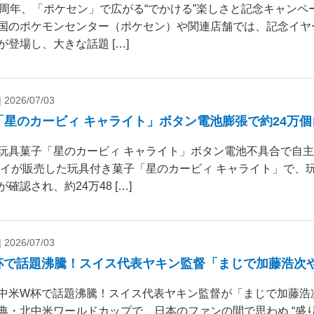
0周年、「ポケセン」で広がる“でかける”楽しさと記念キャンペー
国のポケモンセンター（ポケセン）や関連店舗では、記念イヤ
が登場し、大きな話題 […]
|
2026/07/03
「星のカービィ キャライト」ボタン電池膨張で約24万
玩具菓子「星のカービィ キャライト」ボタン電池不具合で自
ダイが販売した玩具付き菓子「星のカービィ キャライト」で、
確認され、約24万48 […]
|
2026/07/03
杯で話題沸騰！スイス代表ヤキン監督「まじで加藤浩次
中米W杯で話題沸騰！スイス代表ヤキン監督が「まじで加藤浩
典・北中米ワールドカップで、日本のファンの間で思わぬ “盛り