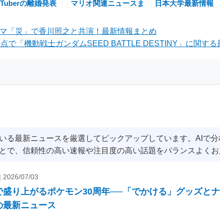
uTuberの離婚発表
マリオ関連ニュースま
日本大学最新情報
話題に
とめ
ラマ「災」で香川照之と共演！最新情報まとめ
点で「機動戦士ガンダムSEED BATTLE DESTINY」に関する
いる最新ニュースを厳選してピックアップしています。AIで
とで、信頼性の高い速報や注目度の高い話題をバランスよくお
|
2026/07/03
で盛り上がるポケモン30周年──「でかける」グッズと
の最新ニュース