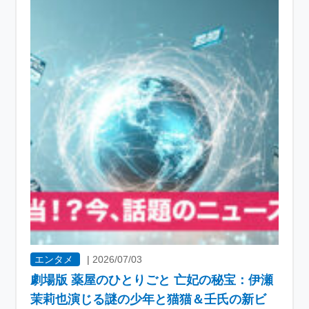
エンタメ
|
2026/07/03
劇場版 薬屋のひとりごと 亡妃の秘宝：伊瀬
茉莉也演じる謎の少年と猫猫＆壬氏の新ビ