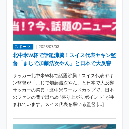
スポーツ
|
2026/07/03
北中米W杯で話題沸騰！スイス代表ヤキン監
督「まじで加藤浩次やん」と日本で大反響
サッカー北中米W杯で話題沸騰！スイス代表ヤキ
ン監督が「まじで加藤浩次やん」と日本で大反響
サッカーの祭典・北中米ワールドカップで、日本
のファンの間で思わぬ “盛り上がりポイント” が生
まれています。スイス代表を率いる監督 […]