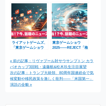
ース速報：東京ゲーム
の見所と注目イベント
ショウ注目ニュースま
まとめ
とめ
ライアットゲームズ、
東京ゲームショウ
「東京ゲームショウ
2025――REJECT「格
2025」に初出展！話
ゲー五神」登壇、ペル
題の新作『2XKO』試
ソナ３リロード体験版
« 前の記事：リヴァプール対サウサンプトン カラ
遊体験＆人気タイトル
配信など話題満載
バオカップ3回戦・遠藤航&松木玖生注目展望
イベント満載
次の記事：トランプ大統領、80周年国連総会で気
候変動や移民政策を激しく批判――「米国第一」
演説の全貌 »