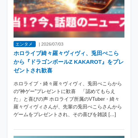
エンタメ
|
2026/07/03
ホロライブ綺々羅々ヴィヴィ、兎田ぺこら
から『ドラゴンボールZ KAKAROT』をプレ
ゼントされ歓喜
ホロライブ・綺々羅々ヴィヴィ、兎田ぺこらから
の“神ゲー”プレゼントに歓喜 「認めてもらえ
た」と喜びの声 ホロライブ所属のVTuber・綺々
羅々ヴィヴィさんが、先輩の兎田ぺこらさんから
ゲームをプレゼントされ、その喜びを雑談 […]