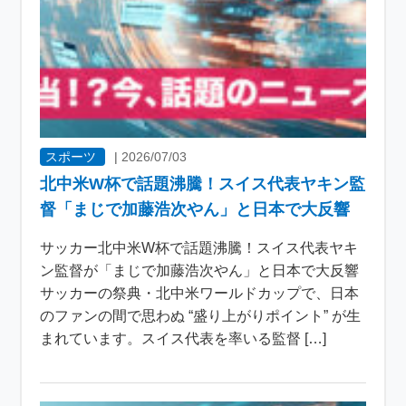
スポーツ
|
2026/07/03
北中米W杯で話題沸騰！スイス代表ヤキン監
督「まじで加藤浩次やん」と日本で大反響
サッカー北中米W杯で話題沸騰！スイス代表ヤキ
ン監督が「まじで加藤浩次やん」と日本で大反響
サッカーの祭典・北中米ワールドカップで、日本
のファンの間で思わぬ “盛り上がりポイント” が生
まれています。スイス代表を率いる監督 […]