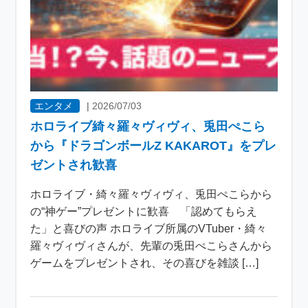
エンタメ
|
2026/07/03
ホロライブ綺々羅々ヴィヴィ、兎田ぺこら
から『ドラゴンボールZ KAKAROT』をプレ
ゼントされ歓喜
ホロライブ・綺々羅々ヴィヴィ、兎田ぺこらから
の“神ゲー”プレゼントに歓喜 「認めてもらえ
た」と喜びの声 ホロライブ所属のVTuber・綺々
羅々ヴィヴィさんが、先輩の兎田ぺこらさんから
ゲームをプレゼントされ、その喜びを雑談 […]