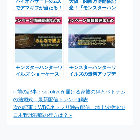
バイオハザード公式X
大阪・関西万博開催記
でアマギフが当たる！
念！『モンスターハン
クリーチャーを倒して
ター ブリッジ』プレ
豪華賞品をゲットする
ゼントキャンペーン実
チャンス
施中
モンスターハンターワ
モンスターハンターワ
イルズ ショーケース
イルズの無料アップデ
開催決定！リポストで
ート記念！豪華賞品が
限定カバーをゲットす
当たるキャンペーン実
« 前の記事：socoliveが届ける家族の絆とベトナム
るチャンス
施中
の結婚式：最新配信トレンド解説
次の記事：WBCネトフリ独占配信、地上波撤退で
日本野球観戦の行方は？ »