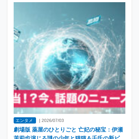
エンタメ
|
2026/07/03
劇場版 薬屋のひとりごと 亡妃の秘宝：伊瀬
茉莉也演じる謎の少年と猫猫＆壬氏の新ビ