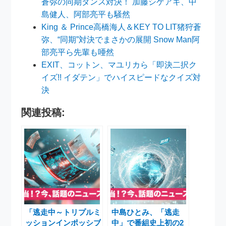
蒼弥の同期ダンス対決！ 加藤シゲアキ、中
島健人、阿部亮平も騒然
King ＆ Prince高橋海人＆KEY TO LIT猪狩蒼
弥、“同期”対決でまさかの展開 Snow Man阿
部亮平ら先輩も唖然
EXIT、コットン、マユリカら「即決二択ク
イズ!! イダテン」でハイスピードなクイズ対
決
関連投稿:
「逃走中～トリプルミ
中島ひとみ、「逃走
ッションインポッシブ
中」で番組史上初の2