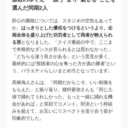
選んだ同期2人
肝心の勝敗については、スタジオの空気もあって
か、
はっきりとした優劣をつけるというより、企
画全体を盛り上げた功労者として両者が称えられ
る形
となりました。「クイズ番組の中で、ここま
で本格的なダンスが見られるとは思わなかった」
「どちらも違う良さがある」という意見が多く、
最終的には“視聴者の心を奪った方が真の勝者”とい
う、バラエティらしいまとめ方となっています。
髙橋海人さんは、「同期だからこそ、いい刺激を
もらえた」と振り返り、猪狩蒼弥さんも「同じ土
俵で踊れてうれしかった。もっと一緒に踊れる機
会があれば」と笑顔でコメント。対決という枠組
みを超えて、お互いにリスペクトを送り合う姿が
印象的でした。