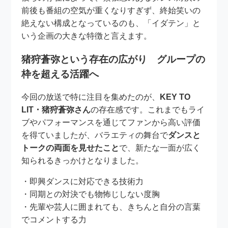
前後も番組の空気が重くなりすぎず、終始笑いの
絶えない構成となっているのも、「イダテン」と
いう企画の大きな特徴と言えます。
猪狩蒼弥という存在の広がり グループの
枠を超える活躍へ
今回の放送で特に注目を集めたのが、
KEY TO
LIT・猪狩蒼弥さん
の存在感です。これまでもライ
ブやパフォーマンスを通じてファンから高い評価
を得ていましたが、バラエティの舞台で
ダンスと
トークの両面を見せたこと
で、新たな一面が広く
知られるきっかけとなりました。
・即興ダンスに対応できる技術力
・同期との対決でも物怖じしない度胸
・先輩や芸人に囲まれても、きちんと自分の言葉
でコメントする力