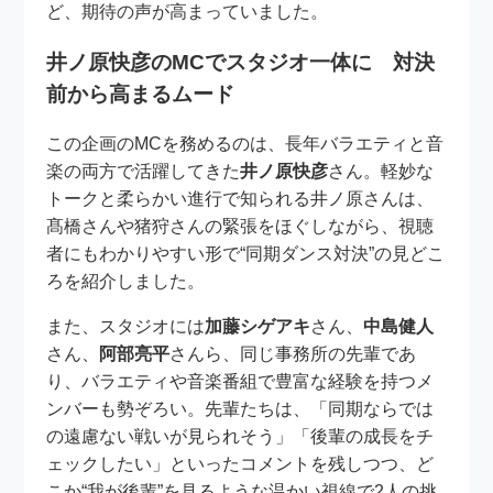
ど、期待の声が高まっていました。
井ノ原快彦のMCでスタジオ一体に 対決
前から高まるムード
この企画のMCを務めるのは、長年バラエティと音
楽の両方で活躍してきた
井ノ原快彦
さん。軽妙な
トークと柔らかい進行で知られる井ノ原さんは、
髙橋さんや猪狩さんの緊張をほぐしながら、視聴
者にもわかりやすい形で“同期ダンス対決”の見どこ
ろを紹介しました。
また、スタジオには
加藤シゲアキ
さん、
中島健人
さん、
阿部亮平
さんら、同じ事務所の先輩であ
り、バラエティや音楽番組で豊富な経験を持つメ
ンバーも勢ぞろい。先輩たちは、「同期ならでは
の遠慮ない戦いが見られそう」「後輩の成長をチ
ェックしたい」といったコメントを残しつつ、ど
こか“我が後輩”を見るような温かい視線で2人の挑