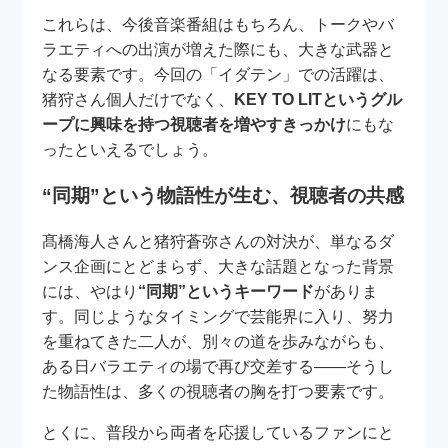
これらは、今後音楽番組はもちろん、トークやバ
ラエティへの出演が増えた際にも、大きな武器と
なる要素です。今回の「イダテン」での活躍は、
猪狩さん個人だけでなく、
KEY TO LITというグル
ープに興味を持つ視聴者を増やすきっかけ
にもな
ったといえるでしょう。
“同期”という物語性が生む、視聴者の共感
髙橋海人さんと猪狩蒼弥さんの対決が、単なるダ
ンス企画にとどまらず、大きな話題となった背景
には、やはり
“同期”というキーワード
がありま
す。同じようなタイミングで芸能界に入り、努力
を重ねてきた二人が、別々の道を歩みながらも、
ある日バラエティの場で再び交差する——そうし
た物語性は、多くの視聴者の胸を打つ要素です。
とくに、普段から両者を応援しているファンにと