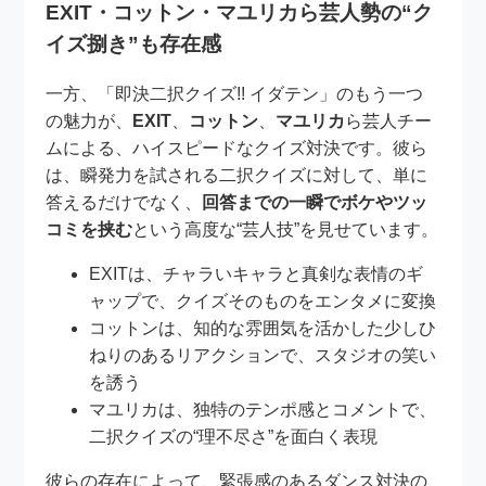
EXIT・コットン・マユリカら芸人勢の“ク
イズ捌き”も存在感
一方、「即決二択クイズ!! イダテン」のもう一つ
の魅力が、
EXIT
、
コットン
、
マユリカ
ら芸人チー
ムによる、ハイスピードなクイズ対決です。彼ら
は、瞬発力を試される二択クイズに対して、単に
答えるだけでなく、
回答までの一瞬でボケやツッ
コミを挟む
という高度な“芸人技”を見せています。
EXITは、チャラいキャラと真剣な表情のギ
ャップで、クイズそのものをエンタメに変換
コットンは、知的な雰囲気を活かした少しひ
ねりのあるリアクションで、スタジオの笑い
を誘う
マユリカは、独特のテンポ感とコメントで、
二択クイズの“理不尽さ”を面白く表現
彼らの存在によって、緊張感のあるダンス対決の