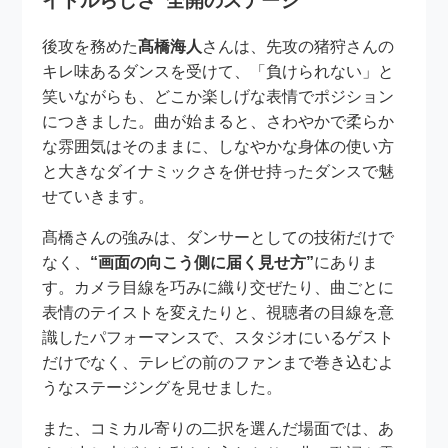
イドルらしさ”全開のステージ
後攻を務めた
髙橋海人
さんは、先攻の猪狩さんの
キレ味あるダンスを受けて、「負けられない」と
笑いながらも、どこか楽しげな表情でポジション
につきました。曲が始まると、さわやかで柔らか
な雰囲気はそのままに、しなやかな身体の使い方
と大きなダイナミックさを併せ持ったダンスで魅
せていきます。
髙橋さんの強みは、ダンサーとしての技術だけで
なく、
“画面の向こう側に届く見せ方”
にありま
す。カメラ目線を巧みに織り交ぜたり、曲ごとに
表情のテイストを変えたりと、視聴者の目線を意
識したパフォーマンスで、スタジオにいるゲスト
だけでなく、テレビの前のファンまで巻き込むよ
うなステージングを見せました。
また、コミカル寄りの二択を選んだ場面では、あ