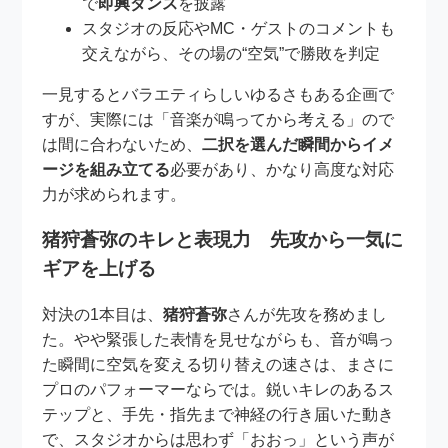
で
即興ダンス
を披露
スタジオの反応やMC・ゲストのコメントも
交えながら、その場の“空気”で勝敗を判定
一見するとバラエティらしいゆるさもある企画で
すが、実際には「音楽が鳴ってから考える」ので
は間に合わないため、
二択を選んだ瞬間からイメ
ージを組み立てる
必要があり、かなり高度な対応
力が求められます。
猪狩蒼弥のキレと表現力 先攻から一気に
ギアを上げる
対決の1本目は、
猪狩蒼弥
さんが先攻を務めまし
た。やや緊張した表情を見せながらも、音が鳴っ
た瞬間に空気を変える切り替えの速さは、まさに
プロのパフォーマーならでは。鋭いキレのあるス
テップと、手先・指先まで神経の行き届いた動き
で、スタジオからは思わず「おおっ」という声が