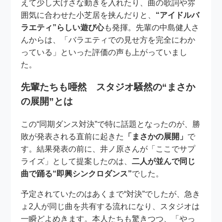
えて少し大げさな動きを入れたり、曲の歌詞や雰
囲気に合わせた小芝居を挟んだりと、
“アイドルバ
ラエティ”らしい遊び心
も発揮。先輩の中島健人さ
んからは、「バラエティでの見せ方を完全にわか
っている」といった評価の声も上がっていまし
た。
先輩たちも唖然 スタジオ騒然の“まさか
の展開”とは
この“同期ダンス対決”で特に話題となったのが、勝
敗が発表される直前に起きた
「まさかの展開」
で
す。結果発表の前に、井ノ原さんが「ここでサプ
ライズ」として提案したのは、
二人が並んで同じ
曲で踊る“即興シンクロダンス”
でした。
予定されていたのはあくまで“対決”でしたが、急き
ょ2人が同じ曲を共有する流れになり、スタジオは
一瞬どよめきます。本人たちも驚きつつ、「やっ