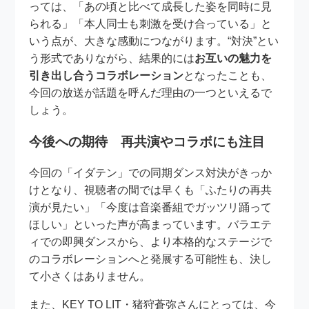
っては、「あの頃と比べて成長した姿を同時に見
られる」「本人同士も刺激を受け合っている」と
いう点が、大きな感動につながります。“対決”とい
う形式でありながら、結果的には
お互いの魅力を
引き出し合うコラボレーション
となったことも、
今回の放送が話題を呼んだ理由の一つといえるで
しょう。
今後への期待 再共演やコラボにも注目
今回の「イダテン」での同期ダンス対決がきっか
けとなり、視聴者の間では早くも「ふたりの再共
演が見たい」「今度は音楽番組でガッツリ踊って
ほしい」といった声が高まっています。バラエテ
ィでの即興ダンスから、より本格的なステージで
のコラボレーションへと発展する可能性も、決し
て小さくはありません。
また、KEY TO LIT・猪狩蒼弥さんにとっては、今