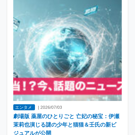
エンタメ
|
2026/07/03
劇場版 薬屋のひとりごと 亡妃の秘宝：伊瀬
茉莉也演じる謎の少年と猫猫＆壬氏の新ビ
ジュアルが公開