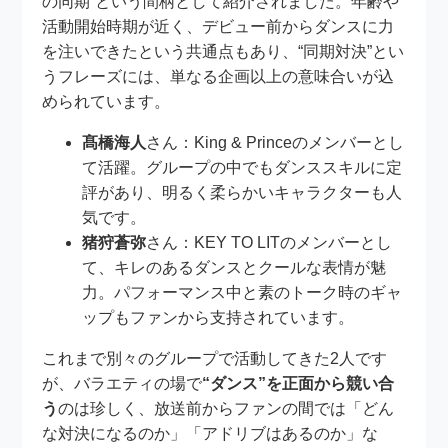
の同期”という間柄として紹介されました。年齢や
活動開始時期が近く、デビュー前からダンスに力
を注いできたという共通点もあり、“同期対決”とい
うフレーズには、単なる企画以上の意味合いが込
められています。
髙橋海人
さん：King & Princeのメンバーとし
て活躍。グループの中でもダンススキルに定
評があり、明るく柔らかいキャラクターも人
気です。
猪狩蒼弥
さん：KEY TO LITのメンバーとし
て、キレのあるダンスとクールな表情が魅
力。パフォーマンス中と素のトーク時のギャ
ップもファンから支持されています。
これまで別々のグループで活動してきた2人です
が、バラエティの場で
“ダンス”を正面から競い合
う
のは珍しく、放送前からファンの間では「どん
な対決になるのか」「アドリブはあるのか」な