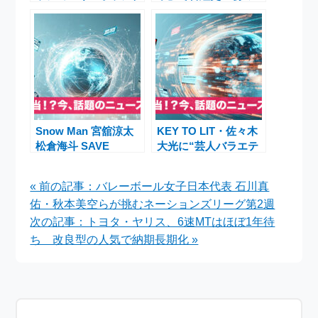
ル～」美女アスリート
回連続逃走成功に挑
中島ひとみ＆星乃夢奈
戦！豪華メンバー集結
ら豪華逃走者が集結
のトリプルミッション
インポッシブル
Snow Man 宮舘涼太
KEY TO LIT・佐々木
松倉海斗 SAVE
大光に“芸人バラエテ
YOUR HEART ペアダ
ィ軍のスパイ疑惑”
ンス＆シングル首位獲
櫻井翔MC『真剣遊
« 前の記事：バレーボール女子日本代表 石川真
得ニュース
戯！THEバトル
佑・秋本美空らが挑むネーションズリーグ第2週
SHOW』2時間SPの見
どころ
次の記事：トヨタ・ヤリス、6速MTはほぼ1年待
ち 改良型の人気で納期長期化 »