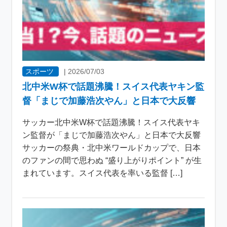
スポーツ
|
2026/07/03
北中米W杯で話題沸騰！スイス代表ヤキン監
督「まじで加藤浩次やん」と日本で大反響
サッカー北中米W杯で話題沸騰！スイス代表ヤキ
ン監督が「まじで加藤浩次やん」と日本で大反響
サッカーの祭典・北中米ワールドカップで、日本
のファンの間で思わぬ “盛り上がりポイント” が生
まれています。スイス代表を率いる監督 […]