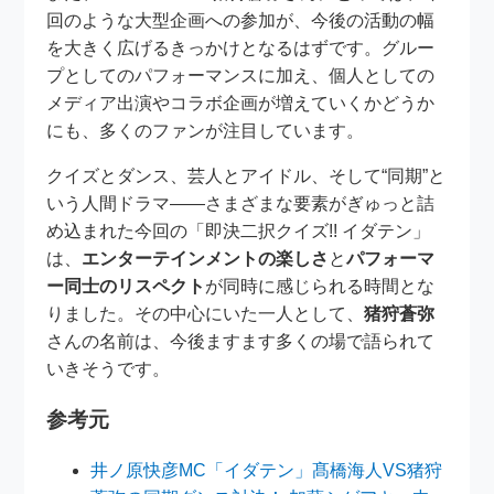
回のような大型企画への参加が、今後の活動の幅
を大きく広げるきっかけとなるはずです。グルー
プとしてのパフォーマンスに加え、個人としての
メディア出演やコラボ企画が増えていくかどうか
にも、多くのファンが注目しています。
クイズとダンス、芸人とアイドル、そして“同期”と
いう人間ドラマ——さまざまな要素がぎゅっと詰
め込まれた今回の「即決二択クイズ!! イダテン」
は、
エンターテインメントの楽しさ
と
パフォーマ
ー同士のリスペクト
が同時に感じられる時間とな
りました。その中心にいた一人として、
猪狩蒼弥
さんの名前は、今後ますます多くの場で語られて
いきそうです。
参考元
井ノ原快彦MC「イダテン」髙橋海人VS猪狩