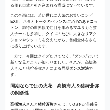
る側も自然と引き込まれる構成になっています。
この企画には、若い世代に人気のお笑いコンビ
EXIT
、ネタとトークのバランスに定評のある
コッ
トン
、独特の世界観で注目を集める
マユリカ
ら芸
人チームも参加し、クイズのたびに大きなリアク
ションやツッコミを交えながら、番組全体をさら
に盛り上げています。
一方で、今回はクイズだけでなく、“ダンス”という
新たな見どころが加わりました。それが、髙橋海
人さんと猪狩蒼弥さんによる
同期ダンス対決
で
す。
同期ならではの火花 髙橋海人＆猪狩蒼弥
の関係性
髙橋海人
さんと
猪狩蒼弥
さんは、いわゆる“芸能界