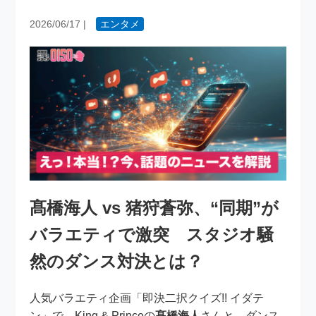
2026/06/17
|
エンタメ
髙橋海人 vs 猪狩蒼弥、“同期”が
バラエティで激突 スタジオ騒
然のダンス対決とは？
人気バラエティ企画「即決二択クイズ!! イダテ
ン」で、King & Princeの
髙橋海人
さんと、ダンス