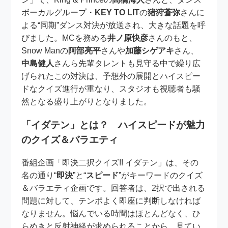
ボーカルグループ・
KEY TO LIT
の
猪狩蒼弥
さんに
よる“同期”ダンス対決が放送され、大きな話題を呼
びました。MCを務める
井ノ原快彦
さんのもと、
Snow Manの
阿部亮平
さんや
加藤シゲアキ
さん、
中島健人
さんら先輩タレントも見守る中で繰り広
げられたこの対決は、予想外の展開とハイスピー
ドなクイズ進行が重なり、スタジオも視聴者も騒
然となる盛り上がりとなりました。
「イダテン」とは？ ハイスピードが魅力
のクイズ＆バラエティ
番組企画「即決二択クイズ!! イダテン」は、その
名の通り“
即決
”と“
スピード
”がキーワードのクイズ
＆バラエティ企画です。回答者は、2択で出される
問題に対して、テンポよく即座に判断しなければ
なりません。悩んでいる時間はほとんどなく、ひ
らめきと反射神経が求められることから、見てい