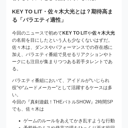
KEY TO LIT・佐々木大光とは？期待高ま
る「バラエティ適性」
今回のニュースで初めて
KEY TO LIT
や
佐々木大光
の名前を目にしたという人も少なくないはずだ。
佐々木は、ダンスやパフォーマンスでの存在感に
加え、バラエティ番組で見せるリアクションやト
ークにも注目が集まりつつある若手タレントであ
る。
バラエティ番組において、アイドルが“いじられ
役”や“ムードメーカー”として活躍するケースは多
い。
今回の『真剣遊戯！THEバトルSHOW』2時間SP
でも、佐々木は
ゲームのルールをあえてかき乱すような行動
予想外のミスや発言で場をひっくり返す役回