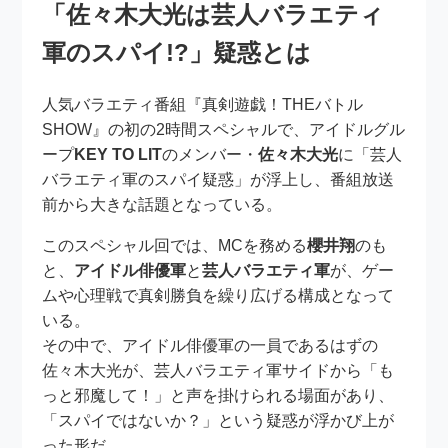
「佐々木大光は芸人バラエティ
軍のスパイ!?」疑惑とは
人気バラエティ番組『真剣遊戯！THEバトル
SHOW』の初の2時間スペシャルで、アイドルグル
ープ
KEY TO LIT
のメンバー・
佐々木大光
に「芸人
バラエティ軍のスパイ疑惑」が浮上し、番組放送
前から大きな話題となっている。
このスペシャル回では、MCを務める
櫻井翔
のも
と、
アイドル俳優軍
と
芸人バラエティ軍
が、ゲー
ムや心理戦で真剣勝負を繰り広げる構成となって
いる。
その中で、アイドル俳優軍の一員であるはずの
佐々木大光が、芸人バラエティ軍サイドから「も
っと邪魔して！」と声を掛けられる場面があり、
「スパイではないか？」という疑惑が浮かび上が
った形だ。