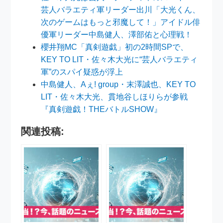
芸人バラエティ軍リーダー出川「大光くん、
次のゲームはもっと邪魔して！」アイドル俳
優軍リーダー中島健人、澤部佑と心理戦！
櫻井翔MC「真剣遊戯」初の2時間SPで、
KEY TO LIT・佐々木大光に“芸人バラエティ
軍”のスパイ疑惑が浮上
中島健人、Aぇ! group・末澤誠也、KEY TO
LIT・佐々木大光、貫地谷しほりらが参戦
『真剣遊戯！THEバトルSHOW』
関連投稿: