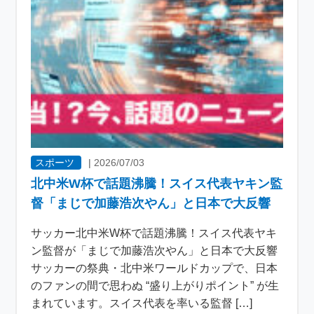
スポーツ
|
2026/07/03
北中米W杯で話題沸騰！スイス代表ヤキン監
督「まじで加藤浩次やん」と日本で大反響
サッカー北中米W杯で話題沸騰！スイス代表ヤキ
ン監督が「まじで加藤浩次やん」と日本で大反響
サッカーの祭典・北中米ワールドカップで、日本
のファンの間で思わぬ “盛り上がりポイント” が生
まれています。スイス代表を率いる監督 […]