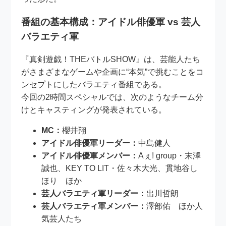
番組の基本構成：アイドル俳優軍 vs 芸人
バラエティ軍
『真剣遊戯！THEバトルSHOW』は、芸能人たち
がさまざまなゲームや企画に“本気”で挑むことをコ
ンセプトにしたバラエティ番組である。
今回の2時間スペシャルでは、次のようなチーム分
けとキャスティングが発表されている。
MC：
櫻井翔
アイドル俳優軍リーダー：
中島健人
アイドル俳優軍メンバー：
Aぇ! group・末澤
誠也、KEY TO LIT・佐々木大光、貫地谷し
ほり ほか
芸人バラエティ軍リーダー：
出川哲朗
芸人バラエティ軍メンバー：
澤部佑 ほか人
気芸人たち