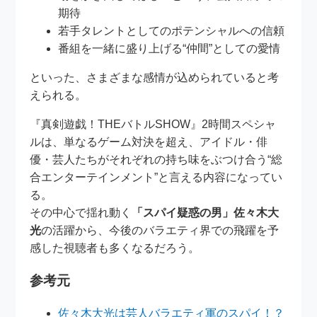
期待
若手タレントとしてのポテンシャルへの信頼
番組を一緒に盛り上げる“仲間”としての愛情
といった、さまざまな感情が込められていると考
えられる。
『真剣遊戯！THEバトルSHOW』2時間スペシャ
ルは、単なるゲーム対決を超え、アイドル・俳
優・芸人たちがそれぞれの持ち味をぶつけ合う“総
合エンターテインメント”と言える内容になってい
る。
その中心で揺れ動く
「スパイ疑惑の男」佐々木大
光
の活躍から、今後のバラエティ界での飛躍を予
感した視聴者も多くなるだろう。
参考元
佐々木大光は芸人バラエティ軍のスパイ！？