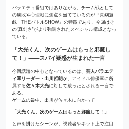
バラエティ番組ではありながら、チーム戦として
の勝敗や心理戦に焦点を当てているのが『真剣遊
戯！THEバトルSHOW』の特徴であり、今回はそ
の“真剣さ”がより強調されたスペシャル構成となっ
ている。
「大光くん、次のゲームはもっと邪魔し
て！」――スパイ疑惑が生まれた一言
今回話題の中心となっているのは、
芸人バラエテ
ィ軍リーダー・出川哲朗
が、アイドル俳優軍に所
属する
佐々木大光
に対して放ったとされる一言で
ある。
ゲームの最中、出川が佐々木に向かって
「大光くん、次のゲームはもっと邪魔して！」
と声を掛けたシーンが、視聴者やネット上で注目