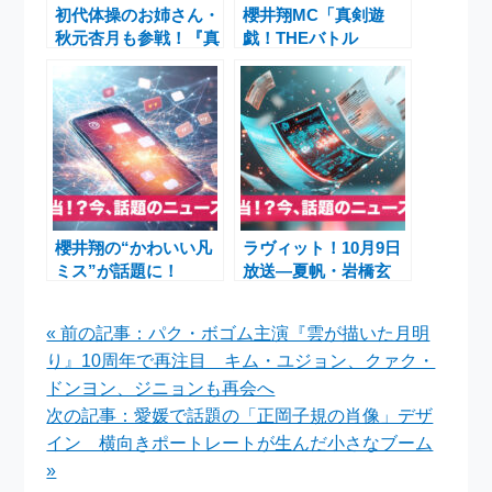
初代体操のお姉さん・
櫻井翔MC「真剣遊
秋元杏月も参戦！『真
戯！THEバトル
剣遊戯！THEバトル
SHOW」ジェシー初
SHOW』で阿部亮平
参戦で白熱バトル！伊
vs春日俊彰の頭脳＆
野尾慧・育三郎・登坂
肉体バトル
絵莉らが“真剣遊
戯”に挑む
櫻井翔の“かわいい凡
ラヴィット！10月9日
ミス”が話題に！
放送―夏帆・岩橋玄
Snow Man深澤辰哉ら
樹・KEY TO LIT・
参戦「真剣遊戯！THE
JO1・青木マッチョ出
« 前の記事：パク・ボゴム主演『雲が描いた月明
バトルSHOW」最新
演解説
り』10周年で再注目 キム・ユジョン、クァク・
回レポート
ドンヨン、ジニョンも再会へ
次の記事：愛媛で話題の「正岡子規の肖像」デザ
イン 横向きポートレートが生んだ小さなブーム
»