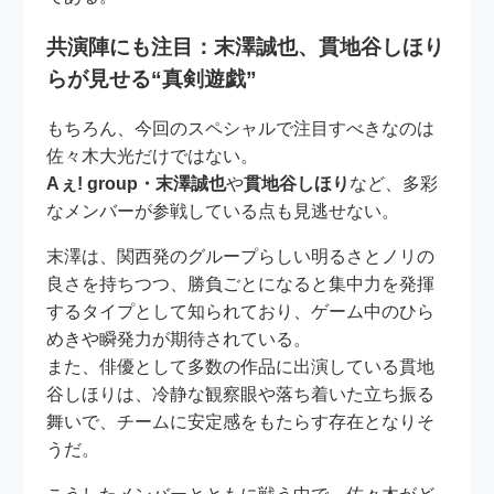
共演陣にも注目：末澤誠也、貫地谷しほり
らが見せる“真剣遊戯”
もちろん、今回のスペシャルで注目すべきなのは
佐々木大光だけではない。
Aぇ! group・末澤誠也
や
貫地谷しほり
など、多彩
なメンバーが参戦している点も見逃せない。
末澤は、関西発のグループらしい明るさとノリの
良さを持ちつつ、勝負ごとになると集中力を発揮
するタイプとして知られており、ゲーム中のひら
めきや瞬発力が期待されている。
また、俳優として多数の作品に出演している貫地
谷しほりは、冷静な観察眼や落ち着いた立ち振る
舞いで、チームに安定感をもたらす存在となりそ
うだ。