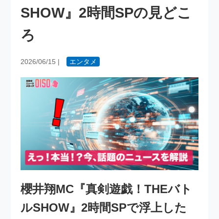
SHOW』2時間SPの見どこ
ろ
2026/06/15
|
エンタメ
櫻井翔MC『真剣遊戯！THEバト
ルSHOW』2時間SPで浮上した