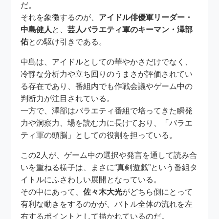
だ。
それを象徴するのが、
アイドル俳優軍リーダー・
中島健人
と、
芸人バラエティ軍のキーマン・澤部
佑
との駆け引きである。
中島は、アイドルとしての華やかさだけでなく、
冷静な分析力や立ち回りのうまさが評価されてい
る存在であり、番組内でも作戦会議やゲーム中の
判断力が注目されている。
一方で、澤部はバラエティ番組で培ってきた瞬発
力や洞察力、場を読む力に長けており、「バラエ
ティ軍の頭脳」としての役割を担っている。
この2人が、ゲーム中の選択や発言を通して読み合
いを重ねる様子は、まさに“真剣遊戯”という番組タ
イトルにふさわしい展開となっている。
その中にあって、
佐々木大光
がどちら側にとって
有利な動きをするのかが、バトル全体の流れを左
右するポイントとして描かれているのだ。