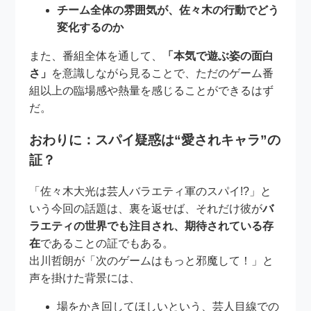
チーム全体の雰囲気が、佐々木の行動でどう
変化するのか
また、番組全体を通して、
「本気で遊ぶ姿の面白
さ」
を意識しながら見ることで、ただのゲーム番
組以上の臨場感や熱量を感じることができるはず
だ。
おわりに：スパイ疑惑は“愛されキャラ”の
証？
「佐々木大光は芸人バラエティ軍のスパイ!?」と
いう今回の話題は、裏を返せば、それだけ彼が
バ
ラエティの世界でも注目され、期待されている存
在
であることの証でもある。
出川哲朗が「次のゲームはもっと邪魔して！」と
声を掛けた背景には、
場をかき回してほしいという、芸人目線での