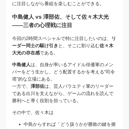
に注目しながら番組を楽しむことができる。
中島健人 vs 澤部佑、そして佐々木大光
――三者の心理戦に注目
今回の2時間スペシャルで特に注目したいのは、
リ
ーダー同士の駆け引き
と、そこに割り込む
佐々木
大光の存在感
である。
中島健人
は、自身が率いるアイドル俳優軍のメン
バーをどう生かし、どう配置するかを考える“司令
塔”的な立場にある。
一方で、
澤部佑
は、芸人バラエティ軍のリーダー
である出川を支えながら、ゲームの流れを読んで
勝利へと導く役割を担っている。
その中で、佐々木は
中島からすれば「どう扱うかが勝敗の鍵を握