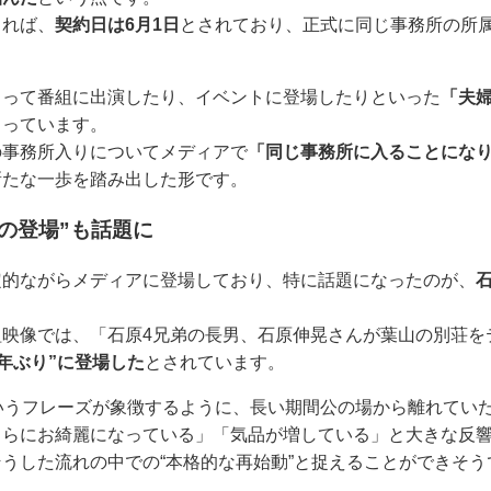
よれば、
契約日は6月1日
とされており、正式に同じ事務所の所
ろって番組に出演したり、イベントに登場したりといった
「夫
まっています。
の事務所入りについてメディアで
「同じ事務所に入ることにな
新たな一歩を踏み出した形です。
りの登場”も話題に
定的ながらメディアに登場しており、特に話題になったのが、
た番組映像では、「石原4兄弟の長男、石原伸晃さんが葉山の別荘
5年ぶり”に登場した
とされています。
いうフレーズが象徴するように、長い期間公の場から離れてい
さらにお綺麗になっている」「気品が増している」と大きな反
うした流れの中での“本格的な再始動”と捉えることができそう