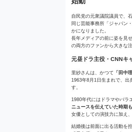
始動
自民党の元衆議院議員で、
同じ芸能事務所「ジャパン
かになりました。
長年メディアの前に姿を見せ
の両方のファンから大きな
元昼ドラ主役・CNNキ
里紗さんは、かつて
「田中理
1963年8月1日生まれで
す。
1980年代にはドラマやバ
ニュースを伝えていた時期
女優としての演技力に加え
結婚後は前面に出る活動を