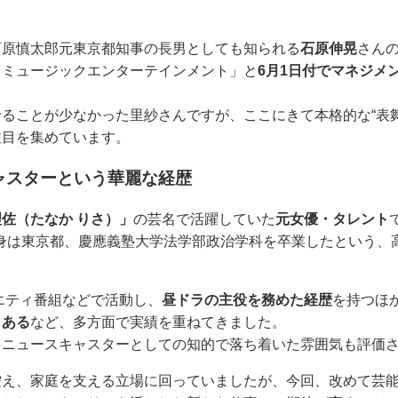
石原慎太郎元東京都知事の長男としても知られる
石原伸晃
さん
・ミュージックエンターテインメント」と
6月1日付でマネジメ
ることが少なかった里紗さんですが、ここにきて本格的な“表
注目を集めています。
ャスターという華麗な経歴
佐（たなか りさ）」
の芸名で活躍していた
元女優・タレント
、出身は東京都、慶應義塾大学法学部政治学科を卒業したという
ラエティ番組などで活動し、
昼ドラの主役を務めた経歴
を持つほ
もある
など、多方面で実績を重ねてきました。
、ニュースキャスターとしての知的で落ち着いた雰囲気も評価
控え、家庭を支える立場に回っていましたが、今回、改めて芸