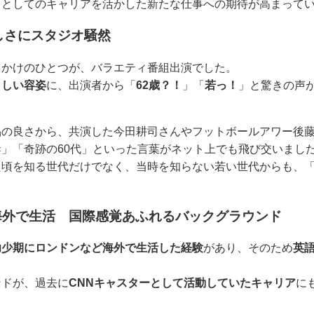
」としてのキャリアを活かした新たな仕事への期待が高まって
しさにスタジオ騒然
っかけのひとつが、バラエティ番組出演でした。
々しい容姿
に、出演者から「
62歳？！
」「
若っ！
」と驚きの声
品の良さから、共演した今田耕司さんやフットボールアワー後
」「奇跡の60代」といった言葉がネット上でも飛び交いまし
頃を知る世代だけでなく、当時を知らない若い世代からも、「
海外で生活 国際感覚あふれるバックグラウンド
幼少期にロンドンなど海外で生活した経験
があり、そのため
英
ンドが、過去に
CNNキャスターとして活動していたキャリア
に