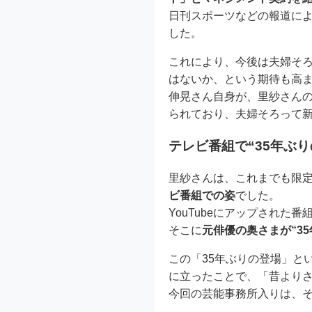
日刊スポーツなどの報道に
した。
これにより、今後は夫婦そ
はないか、という期待も高
伸晃さん自身が、里紗さん
られており、夫婦そろって
テレビ番組で“35年ぶ
里紗さんは、これまでも限
ビ番組での姿
でした。
YouTubeにアップされ
そこに
元俳優の奥さまが“3
この「35年ぶりの登場」と
に立ったことで、「昔より
今回の芸能事務所入りは、そ