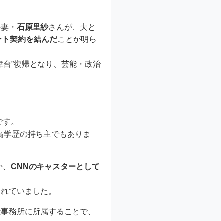
の妻・
石原里紗
さんが、夫と
ント契約を結んだ
ことが明ら
舞台”復帰となり、芸能・政治
です。
、高学歴の持ち主でもありま
か、
CNNのキャスターとして
されていました。
能事務所に所属することで、