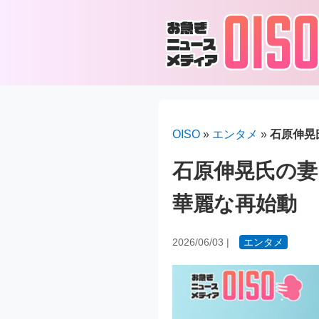
OISO
»
エンタメ
»
石原伸晃
石原伸晃氏の妻
華麗な再始動
2026/06/03
|
エンタメ