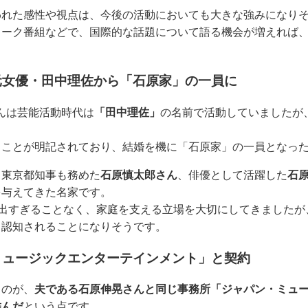
われた感性や視点は、今後の活動においても大きな強みになり
トーク番組などで、国際的な話題について語る機会が増えれば
元女優・田中理佐から「石原家」の一員に
紗さんは芸能活動時代は
「田中理佐」
の名前で活動していましたが
ることが明記されており、結婚を機に「石原家」の一員となっ
り東京都知事も務めた
石原慎太郎さん
、俳優として活躍した
石
を与えてきた名家です。
に出すぎることなく、家庭を支える立場を大切にしてきました
く認知されることになりそうです。
ミュージックエンターテインメント」と契約
るのが、
夫である石原伸晃さんと同じ事務所「ジャパン・ミュ
結んだ
という点です。