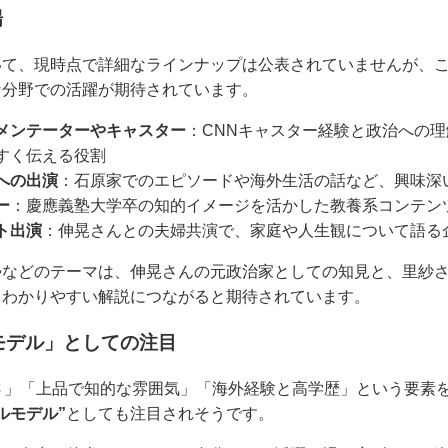
場
いて、現時点で詳細なラインナップは公表されていませんが、
な分野での活躍が期待されています。
メンテーターやキャスター
：CNNキャスター経験と政治への
すく伝える役割
への出演
：石原家でのエピソードや海外生活の話など、興味深
ー
：慶應義塾大学卒の知的イメージを活かした教養系コンテン
ト出演
：伸晃さんとの夫婦共演で、家庭や人生観について語る
勢などのテーマは、伸晃さんの元政治家としての知見と、里紗
、わかりやすい解説につながると期待されています。
モデル」としての注目
さ」「上品で知的な雰囲気」「海外経験と高学歴」という要素
ルモデル”
としても注目されそうです。