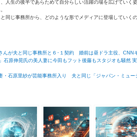
ら、人生の後半であらためて自分らしい活躍の場を広げていく
ん。
んと同じ事務所から、どのような形でメディアに登場していく
さんが夫と同じ事務所と６･１契約 婚前は昼ドラ主役、CN
！」石原伸晃氏の美人妻に今田もフット後藤もスタジオも騒然 
妻・石原里紗が芸能事務所入り 夫と同じ「ジャパン・ミュー