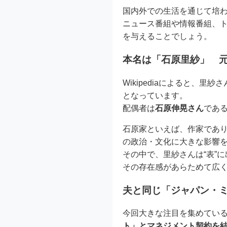
国内外での生活を通じて培
ニュース番組や情報番組、
を与えることでしょう。
本名は「石原里紗」 
Wikipediaによると、里
となっています。
配偶者は
石原伸晃さん
であ
石原家といえば、作家であ
の政治・文化に大きな影響
その中で、里紗さんは“表”
その存在感があらためて広
夫と同じ「ジャパン・
今回大きな注目を集めてい
ト」とマネジメント契約を