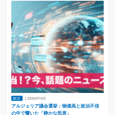
政治
|
2026/07/03
アルジェリア議会選挙：物価高と政治不信
の中で響いた「静かな民意」