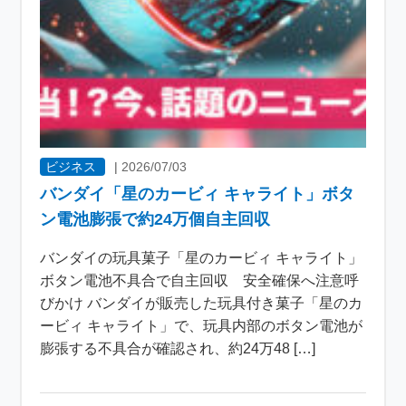
ビジネス
|
2026/07/03
バンダイ「星のカービィ キャライト」ボタ
ン電池膨張で約24万個自主回収
バンダイの玩具菓子「星のカービィ キャライト」
ボタン電池不具合で自主回収 安全確保へ注意呼
びかけ バンダイが販売した玩具付き菓子「星のカ
ービィ キャライト」で、玩具内部のボタン電池が
膨張する不具合が確認され、約24万48 […]