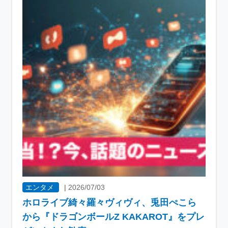
エンタメ
|
2026/07/03
ホロライブ綺々羅々ヴィヴィ、兎田ぺこら
から『ドラゴンボールZ KAKAROT』をプレ