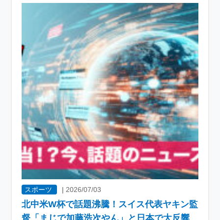
スポーツ
|
2026/07/03
北中米W杯で話題沸騰！スイス代表ヤキン監
督「まじで加藤浩次やん」と日本で大反響