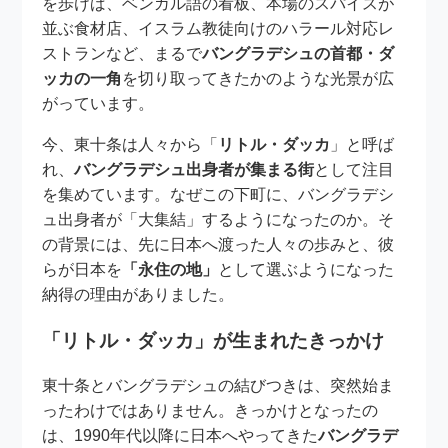
を歩けば、ベンガル語の看板、本場のスパイスが
並ぶ食材店、イスラム教徒向けのハラール対応レ
ストランなど、まるで
バングラデシュの首都・ダ
ッカの一角
を切り取ってきたかのような光景が広
がっています。
今、東十条は人々から「
リトル・ダッカ
」と呼ば
れ、
バングラデシュ出身者が集まる街
として注目
を集めています。なぜこの下町に、バングラデシ
ュ出身者が「大集結」するようになったのか。そ
の背景には、先に日本へ渡った人々の歩みと、彼
らが日本を
「永住の地」
として選ぶようになった
納得の理由がありました。
「リトル・ダッカ」が生まれたきっかけ
東十条とバングラデシュの結びつきは、突然始ま
ったわけではありません。きっかけとなったの
は、1990年代以降に日本へやってきた
バングラデ