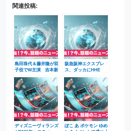
関連投稿:
島田珠代＆藤井隆が双
阪急阪神エクスプレ
子役でW主演 吉本新
ス、ダッカにHHE
喜劇 夏の特別興行
LOGISTICS
「リトル・ツインズ」
BANGLADESH設立
開催決定
ディズニーヴィランズ
ぽこ あ ポケモン ゆめ