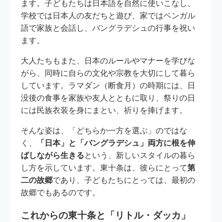
ます。子どもたちは日本語を自然に使いこなし、
学校では日本人の友だちと遊び、家ではベンガル
語で家族と会話し、バングラデシュの行事を祝い
ます。
大人たちもまた、日本のルールやマナーを学びな
がら、同時に自らの文化や宗教を大切にして暮ら
しています。ラマダン（断食月）の時期には、日
没後の食事を家族や友人とともに取り、祭りの日
には民族衣装を身にまとい、祈りを捧げます。
そんな姿は、「どちらか一方を選ぶ」のではな
く、
「日本」と「バングラデシュ」両方に根を伸
ばしながら生きる
という、新しいスタイルの暮ら
し方を示しています。東十条は、彼らにとって
第
二の故郷
であり、子どもたちにとっては、最初の
故郷でもあるのです。
これからの東十条と「リトル・ダッカ」