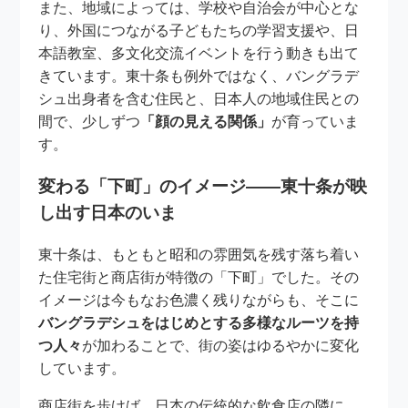
また、地域によっては、学校や自治会が中心とな
り、外国につながる子どもたちの学習支援や、日
本語教室、多文化交流イベントを行う動きも出て
きています。東十条も例外ではなく、バングラデ
シュ出身者を含む住民と、日本人の地域住民との
間で、少しずつ
「顔の見える関係」
が育っていま
す。
変わる「下町」のイメージ――東十条が映
し出す日本のいま
東十条は、もともと昭和の雰囲気を残す落ち着い
た住宅街と商店街が特徴の「下町」でした。その
イメージは今もなお色濃く残りながらも、そこに
バングラデシュをはじめとする多様なルーツを持
つ人々
が加わることで、街の姿はゆるやかに変化
しています。
商店街を歩けば、日本の伝統的な飲食店の隣に、