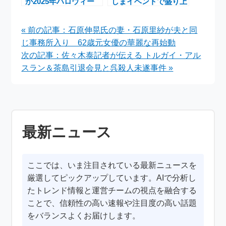
が2025年ハロウィー
しまイベントで盛り上
ンを席巻！ANNA SUI
がるNintendo Switch
コラボやコージーコー
2新作発売ニュース
« 前の記事：石原伸晃氏の妻・石原里紗が夫と同
ナー限定スイーツなど
じ事務所入り 62歳元女優の華麗な再始動
話題のアイテム続々
次の記事：佐々木泰記者が伝える トルガイ・アル
スラン＆茶島引退会見と呉殺人未遂事件 »
最新ニュース
ここでは、いま注目されている最新ニュースを
厳選してピックアップしています。AIで分析し
たトレンド情報と運営チームの視点を融合する
ことで、信頼性の高い速報や注目度の高い話題
をバランスよくお届けします。